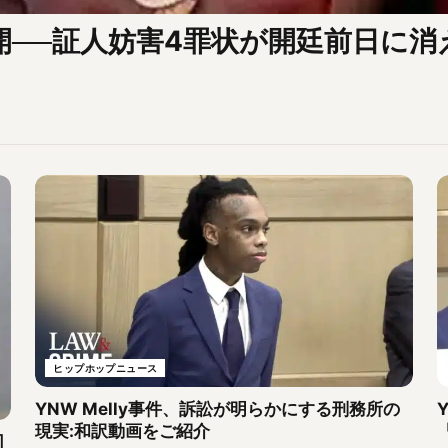
の展開──証人妨害4罪状が開廷前日に消
ヒップホップニュース
YNW Melly事件、訴訟が明らかにする刑務所の
現実:和訳動画をご紹介
司