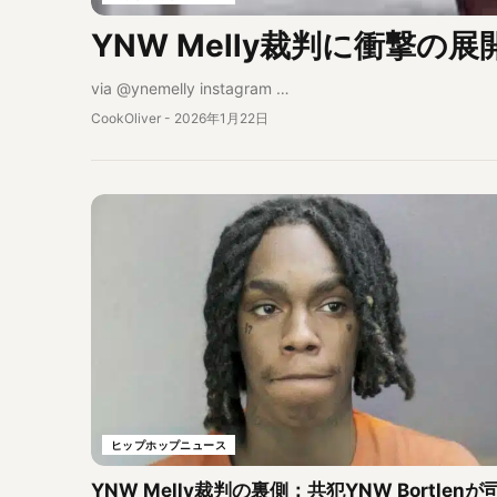
YNW Melly裁判に衝撃
via @ynemelly instagram …
CookOliver
-
2026年1月22日
ヒップホップニュース
YNW Melly裁判の裏側：共犯YNW Bortlenが