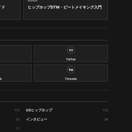
GUIDE
イド
ヒップホップDTM・ビートメイキング入門
TT
TikTok
TH
k
Threads
USヒップホップ
172
172
インタビュー
53
39
11