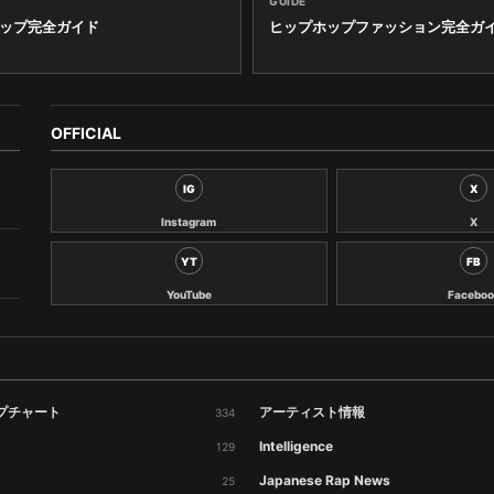
GUIDE
ップ完全ガイド
ヒップホップファッション完全ガ
OFFICIAL
IG
X
Instagram
X
YT
FB
YouTube
Faceboo
プチャート
アーティスト情報
334
Intelligence
129
Japanese Rap News
25