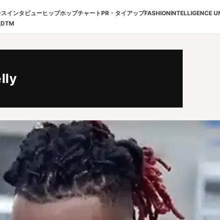
ース
インタビュー
ヒップホップチャート
PR・タイアップ
FASHION
INTELLIGENCE U
報
DTM
lly