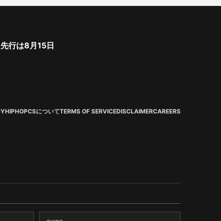
ト先行は8月15日
CY
HIPHOPCSについて
TERMS OF SERVICE
DISCLAIMER
CAREERS