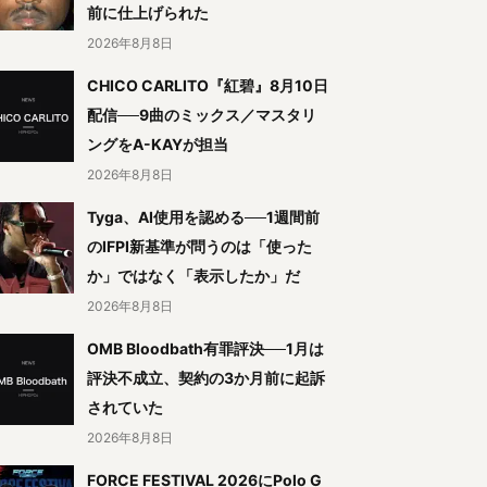
前に仕上げられた
2026年8月8日
CHICO CARLITO『紅碧』8月10日
配信──9曲のミックス／マスタリ
ングをA-KAYが担当
2026年8月8日
Tyga、AI使用を認める──1週間前
のIFPI新基準が問うのは「使った
か」ではなく「表示したか」だ
2026年8月8日
OMB Bloodbath有罪評決──1月は
評決不成立、契約の3か月前に起訴
されていた
2026年8月8日
FORCE FESTIVAL 2026にPolo G