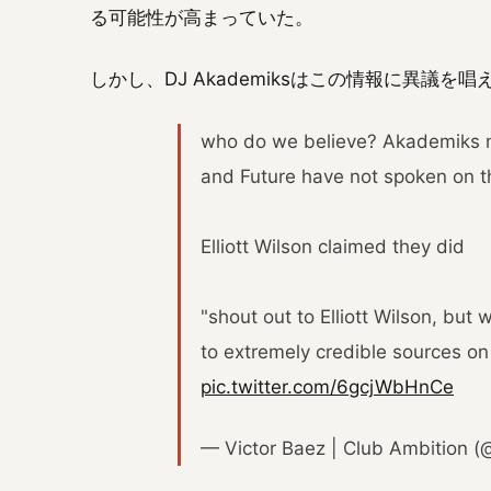
る可能性が高まっていた。
しかし、DJ Akademiksはこの情報に異議を唱
who do we believe? Akademiks n
and Future have not spoken on t
Elliott Wilson claimed they did
"shout out to Elliott Wilson, but
to extremely credible sources o
pic.twitter.com/6gcjWbHnCe
— Victor Baez | Club Ambition (