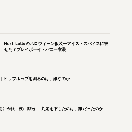
Next: Lattoのハロウィーン仮装ーアイス・スパイスに被
せた？プレイボーイ・バニー衣装
め｜ヒップホップを測るのは、誰なのか
｜朝に令状、夜に戴冠──判定を下したのは、誰だったのか