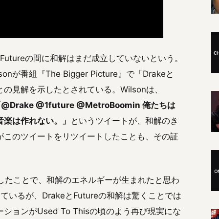
keとFutureの間に和解はまだ成立していないという。
が番組『The Bigger Picture』で「Drakeと
との見解を示したとされている。Wilsonは、
@Drake @1future @MetroBoomin 俺たちは
音楽は作れない。」
というツイートが、和解のき
eがこのツイートをリツイートしたことも、その証
ポストしたことで、和解のエネルギーが生まれたと思わ
っているが、DrakeとFutureの和解は驚くことでは
ンがUsed To Thisの頃のよう再び現実にな