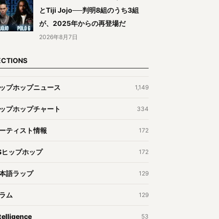
とTiji Jojo──判明8組のうち3組
が、2025年からの再登場だ
2026年8月7日
ECTIONS
ップホップニュース
1,149
ップホップチャート
334
ーティスト情報
172
Sヒップホップ
172
本語ラップ
129
ラム
129
telligence
53