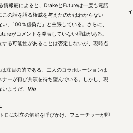
情報筋によると、DrakeとFutureは一度も電話
イ
lsonにこの話を語る権威を与えたのかはわからない
い、100％虚偽だ」と主張している。さらに、
utureがコメントを発表していない理由がある。
立する可能性があることは否定しないが、現時点
ュースは注目の的である。二人のコラボレーションは
スナーが再び共演を待ち望んでいる。しかし、現
ないようだ。
Via
上
トロに対立の解消を呼びかけ、フューチャーが即