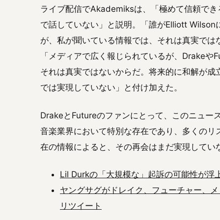
ライブ配信でAkademiksは、「極めて信頼できる
で話していない」と説明。「誰がElliott Wi
が、私が聞いている情報では、それは真実ではな
「メディアで広く報じられているが、DrakeやF
それは真実ではないからだ。将来的に和解が成
では実現していない」と付け加えた。
DrakeとFutureのファンにとって、このニ
音楽業界において特別な存在であり、多くのリ
在の情報によると、その再会はまだ実現してい
Lil Durkの「大規模な」起訴の可能性が浮
ヤングサグがドレイク、フューチャー、メ
リツイート