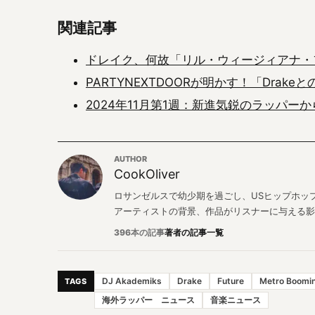
関連記事
ドレイク、何故「リル・ウィージィアナ・
PARTYNEXTDOORが明かす！「Dra
2024年11月第1週：新進気鋭のラッパー
AUTHOR
CookOliver
ロサンゼルスで幼少期を過ごし、USヒップホップと
アーティストの背景、作品がリスナーに与える影
396本の記事
著者の記事一覧
DJ Akademiks
Drake
Future
Metro Boomi
TAGS
海外ラッパー ニュース
音楽ニュース