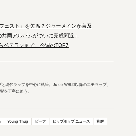
フェスト」を欠席？ジャーメインが言及
keとの共同アルバムがついに完成間近」
からベテランまで、今週のTOP7
現代ラップを中心に執筆。Juice WRLD以降のエモラップ、
響を丁寧に追う。
n
Young Thug
ビーフ
ヒップホップ ニュース
和解