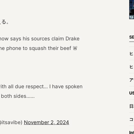
える。
S
ow says his sources claim Drake
he phone to squash their beef 🚨
ヒ
ヒ
ア
 with all due respect… I have spoken
U
n both sides……
日
コ
@itsavibe)
November 2, 2024
In