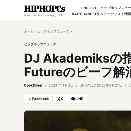
HIPHOPCs
ヒップホップニュ
ENGLISH
RAP BOARD
コラム
アーティスト情
Global Hip-Hop, JP.
ホーム
»
ヒップホップニュース
»
ヒップホップニュース
DJ Akademiks
Futureのビーフ
CookOliver
2024年11月3日
UPDATED 2026年4月27日
Facebook
X
LINE