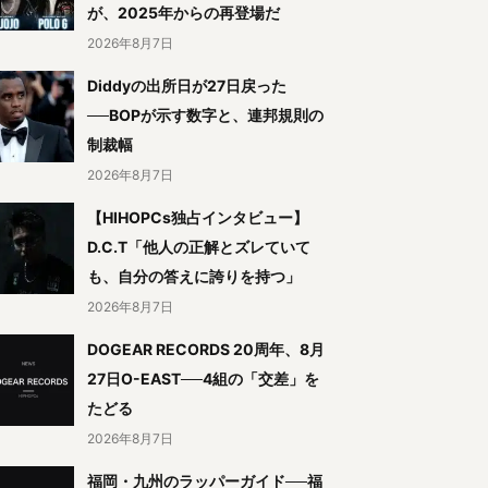
が、2025年からの再登場だ
2026年8月7日
Diddyの出所日が27日戻った
──BOPが示す数字と、連邦規則の
制裁幅
2026年8月7日
【HIHOPCs独占インタビュー】
D.C.T「他人の正解とズレていて
も、自分の答えに誇りを持つ」
2026年8月7日
DOGEAR RECORDS 20周年、8月
27日O-EAST──4組の「交差」を
たどる
2026年8月7日
福岡・九州のラッパーガイド──福