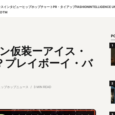
ース
インタビュー
ヒップホップチャート
PR・タイアップ
FASHION
INTELLIGENCE U
報
DTM
P
ィーン仮装ーアイス・
？プレイボーイ・バ
ヒップホップニュース
3 MIN READ