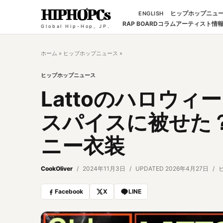
HIPHOPCs
ヒップホップニュ
ENGLISH
RAP BOARD
コラム
アーティスト情
Global Hip-Hop, JP.
ホーム
»
ヒップホップニュース
»
ヒップホップニュース
Lattoのハロウ
スパイスに被せた
ニー衣装
CookOliver
2024年11月3日
UPDATED 2026年4月27日
Facebook
X
LINE