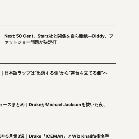
Next: 50 Cent、Starz社と関係を自ら断絶—Diddy、フ
ァットジョー問題が決定打
｜日本語ラップは“出演する側”から“舞台を立てる側”へ
まとめ｜DrakeがMichael Jacksonを抜いた夜、
第3週｜Drake『ICEMAN』とWiz Khalifa指名手