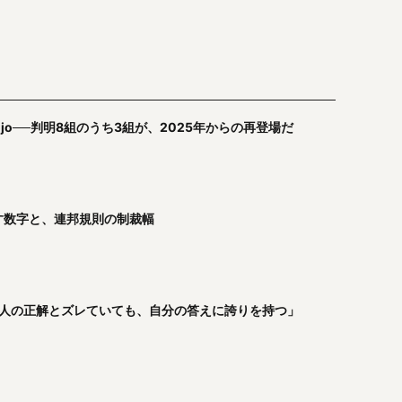
Tiji Jojo──判明8組のうち3組が、2025年からの再登場だ
が示す数字と、連邦規則の制裁幅
T「他人の正解とズレていても、自分の答えに誇りを持つ」