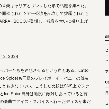
の音楽キャリアとリンクした形で話題を集めた。
で開催されたツアー公演を記念して披露されたも
stやKARRAHBOOOが登場し、観客を大いに盛り上げ
S
ヒ
 2, 2024
ヒ
ッパーたちを連想させるという声もある。Latto
ア
e Spice)も同様のプレイボーイ・バニーの仮装
U
とも少なくない。こうした比較はSNS上でファ
日
Ice Spice自身は過度に敵対しあっていると言
リラの楽曲でアイス・スパイスへ行ったディスが未だ
コ