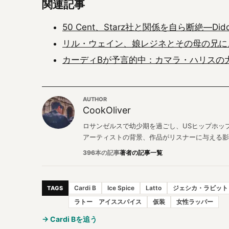
関連記事
50 Cent、Starz社と関係を自ら断絶—
リル・ウェイン、娘レジネとその母の兄に
カーディBが予言的中：カマラ・ハリスの
AUTHOR
CookOliver
ロサンゼルスで幼少期を過ごし、USヒップホップと
アーティストの背景、作品がリスナーに与える影
396本の記事
著者の記事一覧
Cardi B
Ice Spice
Latto
ジェシカ・ラビット
TAGS
ラトー アイススパイス
仮装
女性ラッパー
→ Cardi Bを追う