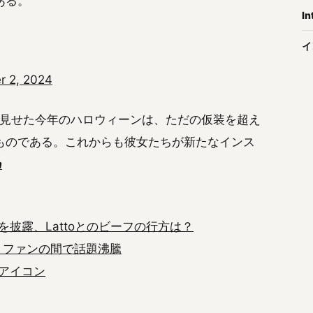
ある。
In
イ
 2, 2024
ちが見せた今年のハロウィーンは、ただの仮装を超え
ものである。これからも彼女たちが新たなインス
a
披露、Lattoとのビーフの行方は？
ディス、ファンの間で話題沸騰
アイコン