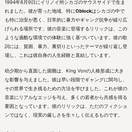
1994年8月9日にイリノイ州シカゴのサウスサイドで生ま
れました。彼が育った地域、特に
Oblock
はシカゴの中で
も特に治安が悪く、日常的に暴力やギャング抗争が繰り広
げられる場所です。彼の音楽に登場するリリックは、この
ような過酷な環境での体験に強く基づいています。彼の歌
詞には、貧困、暴力、裏切りといったテーマが繰り返し登
場し、これは彼自身の人生経験と直結しています。
幼少期から直面した困難は、King Vonの人格形成に大き
な影響を与えました。彼は早い段階でギャングに関与し、
その世界で生き残るための方法を学びました。これが彼の
音楽にリアルなエッジを与え、多くの若者から共感を得る
要因となっています。彼のリリックは、ただのフィクショ
ンではなく、現実の厳しさを生々しく伝えるものです。