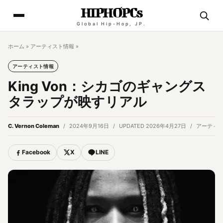
HIPHOPCs
Global Hip-Hop, JP.
ホーム
»
アーティスト情報
»
アーティスト情報
King Von：シカゴのギャングス
タラップが映すリアル
C. Vernon Coleman
2024年9月16日
UPDATED 2026年4月27日
アーティ
Facebook
X
LINE