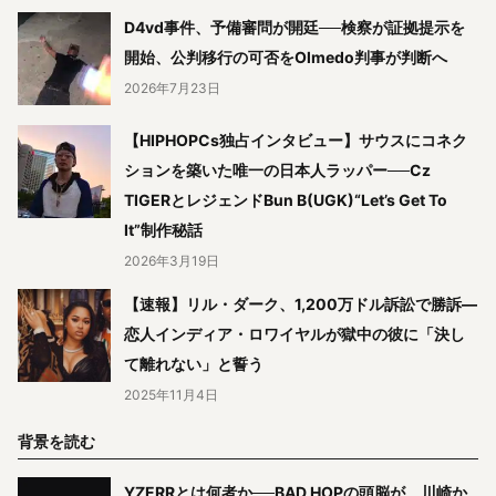
D4vd事件、予備審問が開廷──検察が証拠提示を
開始、公判移行の可否をOlmedo判事が判断へ
2026年7月23日
【HIPHOPCs独占インタビュー】サウスにコネク
ションを築いた唯一の日本人ラッパー──Cz
TIGERとレジェンドBun B(UGK)“Let’s Get To
It”制作秘話
2026年3月19日
【速報】リル・ダーク、1,200万ドル訴訟で勝訴—
恋人インディア・ロワイヤルが獄中の彼に「決し
て離れない」と誓う
2025年11月4日
背景を読む
YZERRとは何者か──BAD HOPの頭脳が、川崎か