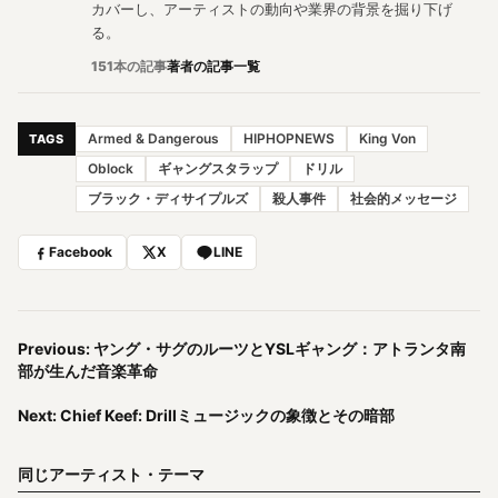
カバーし、アーティストの動向や業界の背景を掘り下げ
る。
151本の記事
著者の記事一覧
Armed & Dangerous
HIPHOPNEWS
King Von
TAGS
Oblock
ギャングスタラップ
ドリル
ブラック・ディサイプルズ
殺人事件
社会的メッセージ
Facebook
X
LINE
Previous: ヤング・サグのルーツとYSLギャング：アトランタ南
部が生んだ音楽革命
Next: Chief Keef: Drillミュージックの象徴とその暗部
同じアーティスト・テーマ