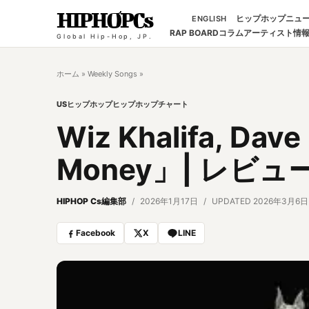
HIPHOPCs
ヒップホップニュ
ENGLISH
RAP BOARD
コラム
アーティスト情
Global Hip-Hop, JP.
ホーム
»
Weekly Songs
»
USヒップホップ
ヒップホップチャート
Wiz Khalifa, Dav
Money」| レビ
HIPHOP Cs編集部
2026年1月17日
UPDATED 2026年3月6日
Facebook
X
LINE