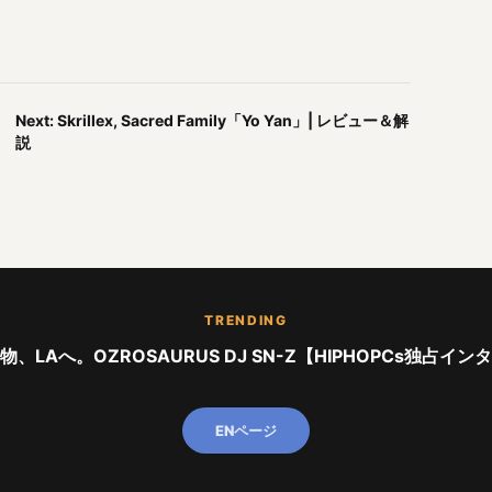
Next: Skrillex, Sacred Family「Yo Yan」| レビュー＆解
説
TRENDING
、LAへ。OZROSAURUS DJ SN-Z【HIPHOPCs独占イ
ENページ