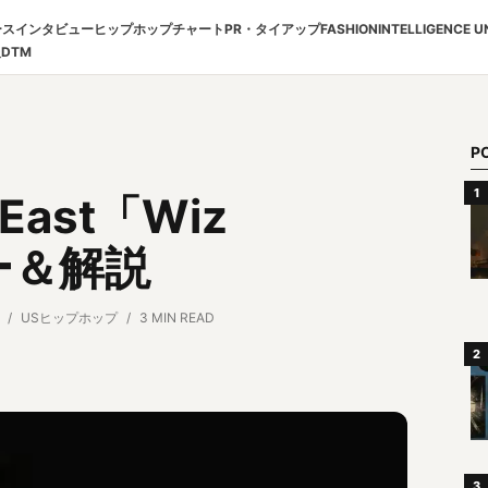
ース
インタビュー
ヒップホップチャート
PR・タイアップ
FASHION
INTELLIGENCE U
報
DTM
P
e East「Wiz
ュー＆解説
USヒップホップ
3 MIN READ