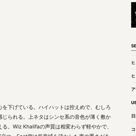
S
ヒ
ヒ
ア
U
心を下げている。ハイハットは控えめで、むしろ
日
感じられる。上ネタはシンセ系の音色が薄く敷か
Wiz Khalifaの声質は相変わらず軽やかで、
コ