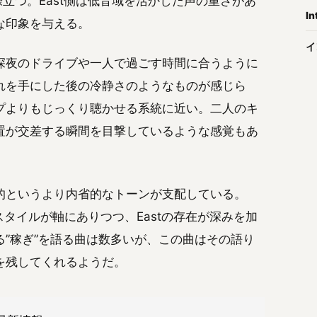
が際立つ。East側は低音域を活かした声の重さがあ
In
な印象を与える。
イ
深夜のドライブや一人で過ごす時間に合うように
れを手にした後の冷静さのようなものが感じら
プよりもじっくり聴かせる系統に近い。二人のキ
置が交差する瞬間を目撃しているような感覚もあ
的というより内省的なトーンが支配している。
のスタイルが軸にありつつ、Eastの存在が深みを加
”稼ぎ”を語る曲は数多いが、この曲はその語り
を残してくれるようだ。