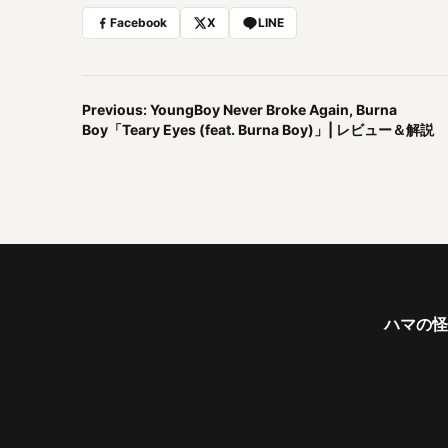
Facebook
X
LINE
Previous: YoungBoy Never Broke Again, Burna
Boy「Teary Eyes (feat. Burna Boy)」| レビュー＆解説
ハマの怪物