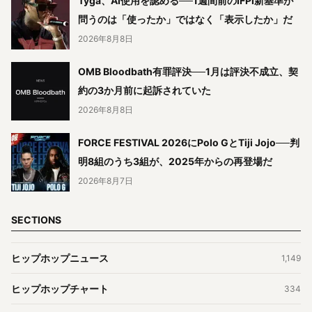
Tyga、AI使用を認める──1週間前のIFPI新基準が
問うのは「使ったか」ではなく「表示したか」だ
2026年8月8日
OMB Bloodbath有罪評決──1月は評決不成立、契
約の3か月前に起訴されていた
2026年8月8日
FORCE FESTIVAL 2026にPolo GとTiji Jojo──判
明8組のうち3組が、2025年からの再登場だ
2026年8月7日
SECTIONS
ヒップホップニュース
1,149
ヒップホップチャート
334