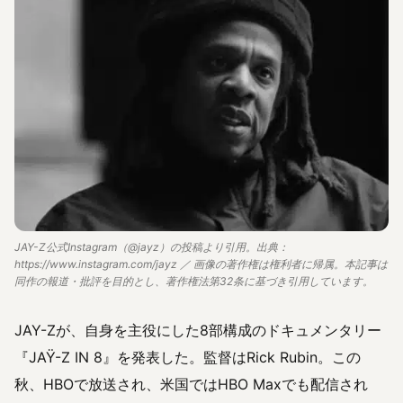
JAY-Z公式Instagram（@jayz）の投稿より引用。出典：
https://www.instagram.com/jayz ／ 画像の著作権は権利者に帰属。本記事は
同作の報道・批評を目的とし、著作権法第32条に基づき引用しています。
JAY-Zが、自身を主役にした8部構成のドキュメンタリー
『JAŸ-Z IN 8』を発表した。監督はRick Rubin。この
秋、HBOで放送され、米国ではHBO Maxでも配信され