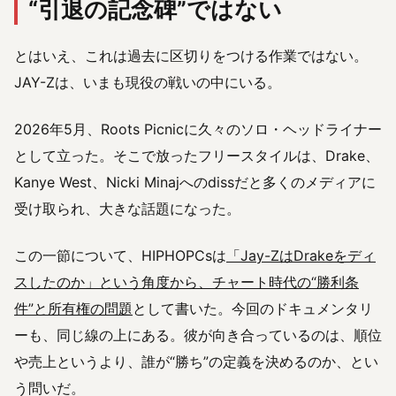
“引退の記念碑”ではない
とはいえ、これは過去に区切りをつける作業ではない。
JAY-Zは、いまも現役の戦いの中にいる。
2026年5月、Roots Picnicに久々のソロ・ヘッドライナー
として立った。そこで放ったフリースタイルは、Drake、
Kanye West、Nicki Minajへのdissだと多くのメディアに
受け取られ、大きな話題になった。
この一節について、HIPHOPCsは
「Jay-ZはDrakeをディ
スしたのか」という角度から、チャート時代の“勝利条
件”と所有権の問題
として書いた。今回のドキュメンタリ
ーも、同じ線の上にある。彼が向き合っているのは、順位
や売上というより、誰が“勝ち”の定義を決めるのか、とい
う問いだ。