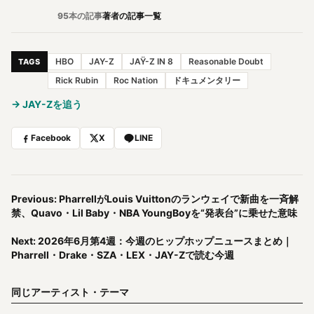
95本の記事
著者の記事一覧
HBO
JAY-Z
JAŸ-Z IN 8
Reasonable Doubt
TAGS
Rick Rubin
Roc Nation
ドキュメンタリー
→ JAY-Zを追う
Facebook
X
LINE
Previous: PharrellがLouis Vuittonのランウェイで新曲を一斉解
禁、Quavo・Lil Baby・NBA YoungBoyを“発表台”に乗せた意味
Next: 2026年6月第4週：今週のヒップホップニュースまとめ｜
Pharrell・Drake・SZA・LEX・JAY-Zで読む今週
同じアーティスト・テーマ