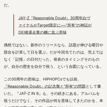
だ。
JAY-Z『Reasonable Doubt』30周年白ヴ
ァイナルがTarget限定に──”所有”の神話が
DEI後退企業の棚に並ぶ意味
偶然ではない。新作のリリースなら、話題が伸びる曜日や
競合を計算して日を選ぶ。だが今回当てたのは、売上では
なく「記憶」の日付だった。発表のタイミングそのもの
が、自分の歴史を自分で祝う、という合図になっている。
この30周年の意味は、HIPHOPCsでも以前、
『Reasonable Doubt』の記念盤と“所有”の問題
として書
いた。『JAŸ-Z IN 8』も、その続きにある。アルバムを
祝うだけでなく、その作品が何を意味してきたのかを、本