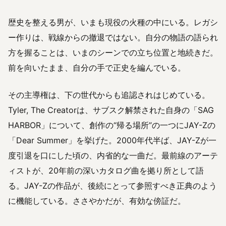
歴史を整える男が、いまも現役の火種の中にいる。レガシ
ー作りは、戦線からの撤退ではない。自分の物語の語られ
方を握ることは、いまのシーンでの立ち位置と地続きだ。
前を向いたまま、自分の手で正史を編んでいる。
その主導権は、下の世代からも追認されはじめている。
Tyler, The Creatorは、サブスク解禁された自身の「SAG
HARBOR」について、創作の“帰る場所”の一つにJAY-Zの
「Dear Summer」を挙げた。2000年代半ば、JAY-Zが一
度引退を口にした頃の、内省的な一曲だ。最前線のアーテ
ィストが、20年前の深いカタログ曲を拠り所として語
る。JAY-Zの作品が、後続にとって参照すべき正典のよう
に機能している。ささやかだが、有効な傍証だ。