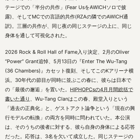
テージでの「半分の共作」(Fear UsをAWICHソロで披
露)、そしてMCでの言語的共作(RZAの隣でのAWICH通
訳)。三層の共作が、同じ夜の同じステージの上に、同じ
身体を通して可視化された。
2026 Rock & Roll Hall of Fame入り決定、2月のOliver
“Power” Grant追悼、5月13日の『Enter The Wu-Tang
(36 Chambers)』カセット復刻、そしてこのKアリーナ横
浜。30年代の節目が同時に並ぶこの春に、彼らは日本で
の「最後の邂逅」を置いた。
HIPHOPCsの4月月間総括で
書いた通り
、Wu-Tang Clanはこの春、殿堂入りという
「過去の正典化」と、ゲストアクト論争という「現在の興
行モデルの転換」の両方を同時に問われていた。本公演
は、そのうちの後者に対する、彼ら自身の身体による応答
だった。応答は、3名を欠いて成立した。同じステージの