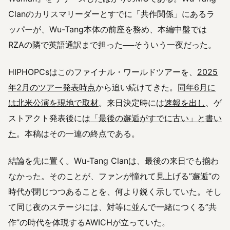
Clanのカリスマリーダーとすでに「共作関係」にあるラ
ッパーが、Wu-Tang本体の前座を務め、本編中盤では
RZAの隣で英語通訳まで担った──そういう一夜だった。
HIPHOPCsはこのファイナル・ワールドツアーを、
2025
年2月のツアー発表時点
から追い続けてきた。
同年6月に
は北米公演を現地で取材
。来日決定時には
速報を出し
、ゲ
ストアクト発表後には
「最後の邂逅がすでに古い」と書い
た
。本稿はその一連の終点である。
結論を先に置く。Wu-Tang Clanは、最後の来日でも揃わ
なかった。そのことが、ファンが憧れて見上げる”邂逅”の
時代が閉じつつあることを、何より鋭く示していた。そし
て同じ夜のステージには、対等に並んで一緒につくる”共
作”の時代を体現するAWICHが立っていた。