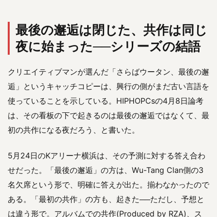
最後の邂逅は閉じた、共作は同じ
夜に始まった──シリーズの結語
クリエイティブマンが選んだ「さらばウータン、最後の邂
逅」というキャッチコピーは、興行の側がまだ古い言語を
使っていることを示している。HIPHOPCsの4月8日論考
は、その看板の下で起きるのは最後の邂逅ではなくて、最
初の共作になる夜だろう、と書いた。
5月24日のKアリーナ横浜は、その予測に対する答え合わ
せだった。「最後の邂逅」の方は、Wu-Tang Clan側の3
名欠席という形で、明確に答えが出た。揃わなかったので
ある。「最初の共作」の方も、起きた──ただし、予想と
は違う形で。アルバムでの共作(Produced by RZA)、ス