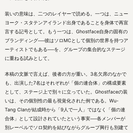
装いの意味は、二つのレイヤーで読める。一つは、ニュー
ヨーク・スタテンアイランド出身であることを身体で再宣
言する記号として。もう一つは、Ghostface自身の固有の
ブランディング──彼はソロMCとして個別の世界を持つア
ーティストでもある──を、グループの集合的なステージ
に重ねる試みとして。
本稿の文脈で言えば、後者の方が重い。3名欠席のなかで
も、出演した7名はそれぞれが「個の連合体」の構成要素
として、ステージ上で別々に立っていた。Ghostfaceの装
いは、その個別性の最も視覚化された例である。Wu-
Tang Clanが結成時から「9人で一人」ではなく「個の連
合体」として設計されていたという事実──各メンバーが
別レーベルでソロ契約を結びながらグループ興行も別建て