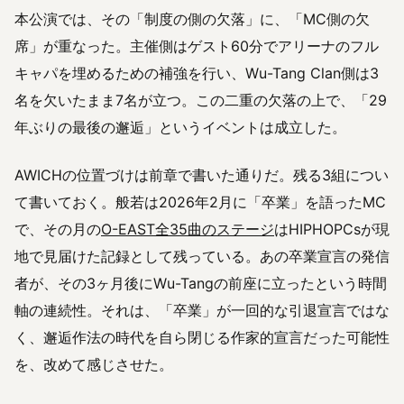
本公演では、その「制度の側の欠落」に、「MC側の欠
席」が重なった。主催側はゲスト60分でアリーナのフル
キャパを埋めるための補強を行い、Wu-Tang Clan側は3
名を欠いたまま7名が立つ。この二重の欠落の上で、「29
年ぶりの最後の邂逅」というイベントは成立した。
AWICHの位置づけは前章で書いた通りだ。残る3組につい
て書いておく。般若は2026年2月に「卒業」を語ったMC
で、その月の
O-EAST全35曲のステージ
はHIPHOPCsが現
地で見届けた記録として残っている。あの卒業宣言の発信
者が、その3ヶ月後にWu-Tangの前座に立ったという時間
軸の連続性。それは、「卒業」が一回的な引退宣言ではな
く、邂逅作法の時代を自ら閉じる作家的宣言だった可能性
を、改めて感じさせた。