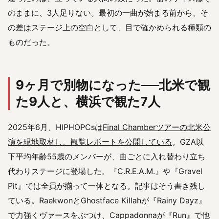
のままに、3人足りない。最初の一曲が始まる前から、そ
の差はステージ上の空白として、目で確かめられる種類の
ものだった。
9ヶ月で別物になった──北米で観
た9人と、横浜で観た7人
2025年6月、HIPHOPCsは
Final Chamberツアーの北米公
演を現地取材し、観覧レポートを公開している
。GZA以
下平均年齢55歳のメンバーが、曲ごとに入れ替わり立ち
代わりステージに登場した。『C.R.E.A.M.』や『Gravel
Pit』では全員が揃って一体となる。記事はそう書き残し
ている。RaekwonとGhostface Killahが『Rainy Dayz』
で力強くヴァースをぶつけ、Cappadonnaが『Run』で他