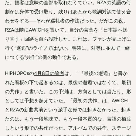
た。観客は意味の全部を取れなくていい。RZAの英語の何
割かは身体で受け取り、残りはあとから歌詞対訳で答え合
わせをする──それが巡礼者の作法だった。だがこの夜、
RZAは隣にAWICHを置いて、自分の言葉を「日本語へ送
り直す」回路を自ら設計した。これは、ファンが見上げに
行く”邂逅”のライブではない。明確に、対等に並んで一緒
につくる”共作”の側の動作である。
HIPHOPCsの
4月8日の論考
は、「『最後の邂逅』と書か
れた看板の下で起きるのは、最後の邂逅ではなくて、最初
の共作」と書いた。この予測は、方向としては当たり、形
としては予想を超えていた。「最初の共作」は、AWICH
とRZAの新曲共演という派手な形では起きなかった。起き
たのは、もう一段地味で、もう一段本質的な、言語の橋渡
しという形での共作だった。アルバムでの共作、ステージ