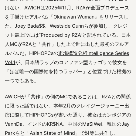
はない。AWICHは2025年11月、RZAが全面プロデュース
を手掛けたアルバム『Okinawan Wuman』をリリースし
た。Joey Bada$$、Westside Gunnらが参加し、クレジ
ット最上段には”Produced by RZA”と記されている。日本
人MCがRZAと「共作」した上で世に出した最初のフルア
ルバムだ。HIPHOPCsの
市場構造分析Intelligence Series
Vol.1
が、日本語ラップのコアファン型カテゴリで彼女を
「ほぼ唯一の国際軸を持つラッパー」と位置づけた根拠の
一つでもある。
AWICHが「共作」の側のMCであることは、RZAとの関係
に限った話ではない。
本年2月のクレイジージャーニー出
演に際してHIPHOPCsが書いた通り
、彼女はカンボジアの
VannDa、インドのKR$NA、中国のMaSiWei、韓国のJay
Parkらと「Asian State of Mind」で対等に共作し、