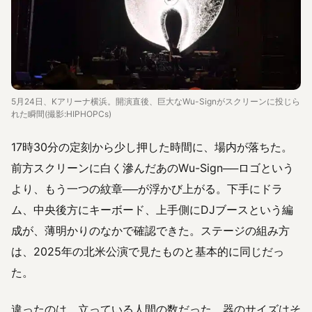
5月24日、Kアリーナ横浜。開演直後、巨大なWu-Signがスクリーンに投じら
れた瞬間(撮影:HIPHOPCs)
17時30分の定刻から少し押した時間に、場内が落ちた。
前方スクリーンに白く滲んだあのWu-Sign──ロゴという
より、もう一つの紋章──が浮かび上がる。下手にドラ
ム、中央後方にキーボード、上手側にDJブースという編
成が、薄明かりのなかで確認できた。ステージの組み方
は、2025年の北米公演で見たものと基本的に同じだっ
た。
違ったのは、立っている人間の数だった。器のサイズはそ