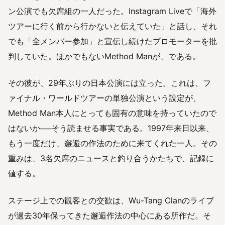
ン公演でも欠席組の一人だった。Instagram Liveで「海外
ツアーに行く前から行かないと伝えていた」と話し、それ
でも「全メンバー参加」と宣伝し続けたプロモーターを批
判していた。ほかでもないMethod Manが、である。
その彼が、29年ぶりの日本公演には立った。これは、フ
ァイナル・ワールドツアーの単独公演という設定が、
Method Man本人にとっても固有の意味を持っていたので
はないか──そう読ませる事実である。1997年来日以来、
もう一度だけ、邂逅の作法のために来てくれた一人。その
重みは、3名欠席のニュースと釣り合うかたちで、記録に
値する。
ステージ上での観客との交歓は、Wu-Tang Clanのライブ
が過去30年保ってきた邂逅作法の中心にある所作だ。そ