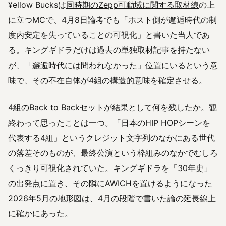
¥ellow Bucksは
同時期のZepp可動域に関する取材線
の上
に立つMCで、4月8日論考でも「ホスト側が邂逅時代の制
度内安定を失っていることの可視化」と書いた当人であ
る。キングギドラだけは過去の単独取材記事を持たない
が、「邂逅時代には問われなかった」位置にいるという意
味で、その不在自体が4組の構造的意味を確定させる。
4組のBack to Backセットが結果として何を残したか。観
終わって思ったことは一つ。「日本のHIP HOPシーンを
代表する4組」というクレジット文字列のなかにある世代
の落差そのものが、最終公演という枠組みのなかでむしろ
くっきり可視化されていた。キングギドラを「30年史」
の出発点に置き、その隣にAWICHを置けるようになった
2026年5月の地形図は、4月の段階で書いた論の延長線上
に確かにあった。