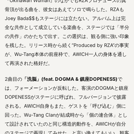
『Okinawan Wuman』のなかでもRZAプロデュースの真
骨頂が出る曲を、彼女はあえてソロで鳴らした。RZAも
Joey Bada$$もステージには立たない。アルバム上は完
全な共作として成立している楽曲を、ステージでは「半分
の共作」のかたちで出す。この選択は、観る側に強い印象
を残した。リリース時から続く”Produced by RZA”の事実
が、Wu-Tang本体の前座枠で、AWICH一人の身体を通し
て再演された格好だ。
2曲目の
「洗脳」(feat. DOGMA & 鎮座DOPENESS)
で
は、フォーメーションが反転した。客演のDOGMAと鎮座
DOPENESSがステージに呼ばれ、フルバージョンで披露
される。AWICH自身もまた、ゲストを「呼び込む」側に
回った。Wu-Tang Clanが結成時から「個の連合体」とし
て設計されていたのと同じ構造的動作を、AWICHが自分
のステージで再現してみせた、と言い換えてもいい。観客