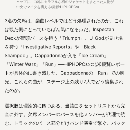
ャップに、白地にカラフルな柄のジャケットをまとった人物が
中央でマイクを構える(撮影:HIPHOPCs)
3名の欠席は、楽曲レベルではどう処理されたのか。これ
は観た側にとっていちばん気になる点だ。Inspectah
Deckが冒頭バースを担う「Triumph」。U-Godが見せ場
を持つ「Investigative Reports」や「Black
Shampoo」。Cappadonnaが入る「Ice Cream」
「Winter Warz」「Run」──HIPHOPCsの北米観覧レポー
トが具体的に書き残した、Cappadonnaの「Run」での脚
光。これらの曲が、ステージ上の残り7人でどう編集され
たのか。
選択肢は理論的に四つある。当該曲をセットリストから完
全に外す。欠席メンバーのバースを他メンバーが代理で読
む。トラックのバース部分だけバンド演奏で繋ぐ。バック