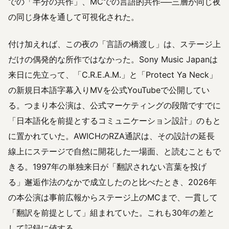
での「半分の共作」、MCでの言語的共作──三層が同じ夜
の同じ身体を通して可視化された。
付け加えれば、この夜の「言語の橋渡し」は、ステージ上
だけの偶発的な所作ではなかった。Sony Music Japanは
来日に先立って、「C.R.E.A.M.」と「Protect Ya Neck」
の新規日本語字幕入りMVを公式YouTubeで公開してい
る。つまり本公演は、公式マーケティングの段階ですでに
「日本語化を前提とするコミュニケーション設計」のもと
に置かれていた。AWICHのRZA通訳は、その設計の延長
線上にステージで自然に開花した一場面、と読むこともで
きる。1997年の単独来日が「翻訳されない言葉を投げ
る」邂逅作法のなかで成立したのと比べたとき、2026年
の本公演は事前広報からステージ上のMCまで、一貫して
「翻訳を前提として」組まれていた。これも30年の差と
して記録に値する。