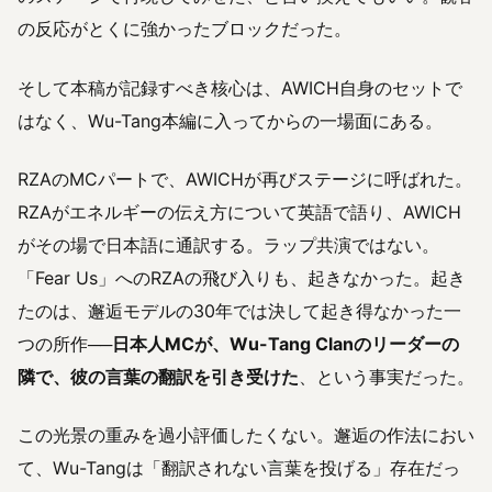
の反応がとくに強かったブロックだった。
そして本稿が記録すべき核心は、AWICH自身のセットで
はなく、Wu-Tang本編に入ってからの一場面にある。
RZAのMCパートで、AWICHが再びステージに呼ばれた。
RZAがエネルギーの伝え方について英語で語り、AWICH
がその場で日本語に通訳する。ラップ共演ではない。
「Fear Us」へのRZAの飛び入りも、起きなかった。起き
たのは、邂逅モデルの30年では決して起き得なかった一
つの所作──
日本人MCが、Wu-Tang Clanのリーダーの
隣で、彼の言葉の翻訳を引き受けた
、という事実だった。
この光景の重みを過小評価したくない。邂逅の作法におい
て、Wu-Tangは「翻訳されない言葉を投げる」存在だっ