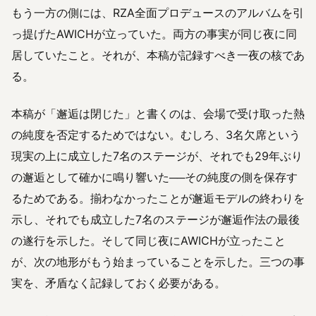
もう一方の側には、RZA全面プロデュースのアルバムを引
っ提げたAWICHが立っていた。両方の事実が同じ夜に同
居していたこと。それが、本稿が記録すべき一夜の核であ
る。
本稿が「邂逅は閉じた」と書くのは、会場で受け取った熱
の純度を否定するためではない。むしろ、3名欠席という
現実の上に成立した7名のステージが、それでも29年ぶり
の邂逅として確かに鳴り響いた──その純度の側を保存す
るためである。揃わなかったことが邂逅モデルの終わりを
示し、それでも成立した7名のステージが邂逅作法の最後
の遂行を示した。そして同じ夜にAWICHが立ったこと
が、次の地形がもう始まっていることを示した。三つの事
実を、矛盾なく記録しておく必要がある。