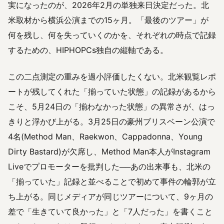
実になったのが、2026年2月の単独来日決定だった。北
米取材から横浜公演までの15ヶ月。「最後のツアー」が
何を残し、何を失っていくのかを、それぞれの時点で記録
するための、HIPHOPCs独自の縦軸である。
この二点測定の重みを過小評価したくない。北米観覧レポ
ートが残してくれた「揃っていた状態」の記録があるから
こそ、5月24日の「揃わなかった状態」の異常さが、はっ
きりと浮かび上がる。3月25日の豪州ブリスベーン公演で
4名(Method Man、Raekwon、Cappadonna、Young
Dirty Bastard)が欠席し、Method Man本人がInstagram
Liveでプロモーターを批判した──あの出来事も、北米の
「揃っていた」記録と並べることで初めて事件の輪郭が立
ち上がる。同じメディアが同じツアーについて、9ヶ月の
差で「生きていて良かった」と「7人だった」を書くこと