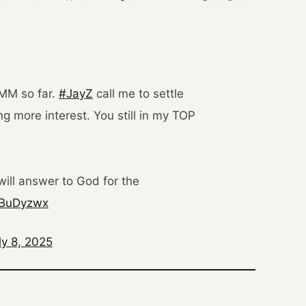
MM so far.
#JayZ
call me to settle
ing more interest. You still in my TOP
will answer to God for the
mBuDyzwx
ly 8, 2025