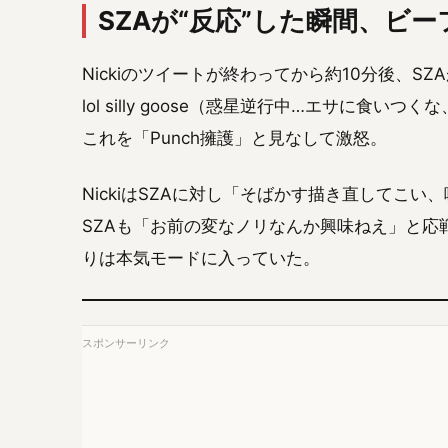
SZAが“反応”した瞬間、ビ
Nickiのツイートが終わってから約10分後、SZAが「Mercury
lol silly goose（惑星逆行中…エサに食いつ
これを「Punch擁護」と見なして激怒。
NickiはSZAに対し「そばかす描き直してこ
SZAも「お前の変なノリなんか興味ねえ」と応
りは本気モードに入っていた。
スポンサーリンク