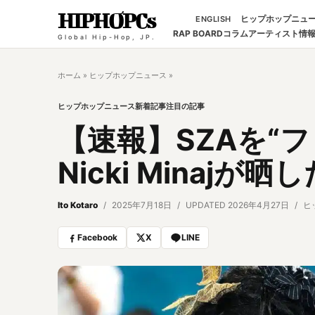
HIPHOPCs
ヒップホップニュ
ENGLISH
RAP BOARD
コラム
アーティスト情
Global Hip-Hop, JP.
ホーム
»
ヒップホップニュース
»
ヒップホップニュース
新着記事
注目の記事
【速報】SZAを“
Nicki Minajが
Ito Kotaro
2025年7月18日
UPDATED 2026年4月27日
ヒ
Facebook
X
LINE