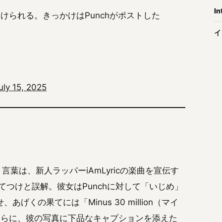
In
向けられる。きっかけはPunchがポストした
イ
uly 15, 2025
という言葉は、新人ラッパーiAmLyricの楽曲を宣伝す
あてつけと誤解。彼女はPunchに対して「いじめ」
くの果てには「Minus 30 million（マイ
さらに、彼の写真に下品なキャプションを添えた