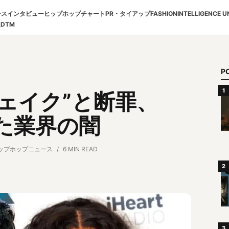
ース
インタビュー
ヒップホップチャート
PR・タイアップ
FASHION
INTELLIGENCE U
報
DTM
P
フェイク”と断罪、
晒した業界の闇
ップホップニュース
6 MIN READ