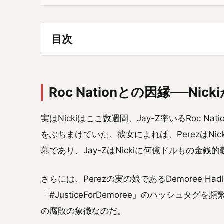
目次
Roc Nationとの因縁──N
実はNickiはここ数週間、Jay-Z率いるRoc Nati
をぶちまけていた。彼女によれば、PerezはNi
幕であり、Jay-ZはNickiに何億ドルもの金
さらには、Perezの実の娘であるDemoree H
「#JusticeForDemoree」のハッシュタグを
の腐敗の象徴なのだ。