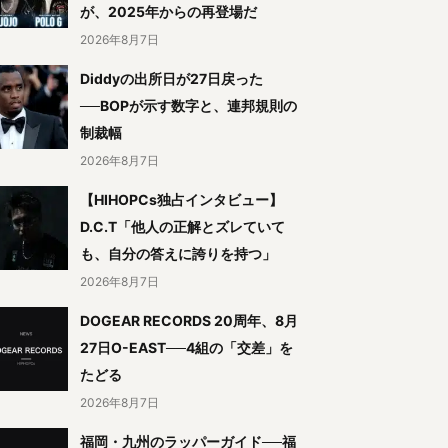
が、2025年からの再登場だ
2026年8月7日
Diddyの出所日が27日戻った
──BOPが示す数字と、連邦規則の
制裁幅
2026年8月7日
【HIHOPCs独占インタビュー】
D.C.T「他人の正解とズレていて
も、自分の答えに誇りを持つ」
2026年8月7日
DOGEAR RECORDS 20周年、8月
27日O-EAST──4組の「交差」を
たどる
2026年8月7日
福岡・九州のラッパーガイド──福