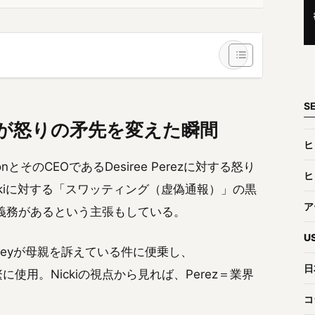
S
ickiが怒りの矛先を変えた瞬間
ヒ
onとそのCEOであるDesiree Perezに対する怒り
ヒ
ckiに対する「スワッティング（虚偽通報）」の黒
ア
銭的義務があるという主張もしている。
U
adleyが母親を訴えている件に便乗し、
日
頻繁に使用。Nickiの視点から見れば、Perez＝業界
コ