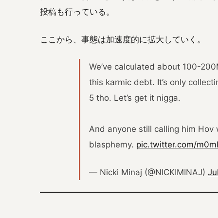
投稿も行っている。
ここから、事態は加速度的に拡大していく。
We’ve calculated about 100-200
this karmic debt. It’s only collect
5 tho. Let’s get it nigga.
And anyone still calling him Hov 
blasphemy.
pic.twitter.com/m0
— Nicki Minaj (@NICKIMINAJ)
Ju