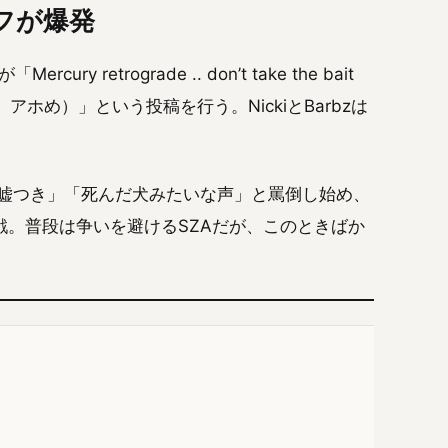
ーフが爆発
 retrograde .. don’t take the bait
くな、アホめ）」という投稿を行う。NickiとBarbzは
い、嘘つき」「死んだ犬みたいな声」と罵倒し始め、
戦。普段は争いを避けるSZAだが、このときばか