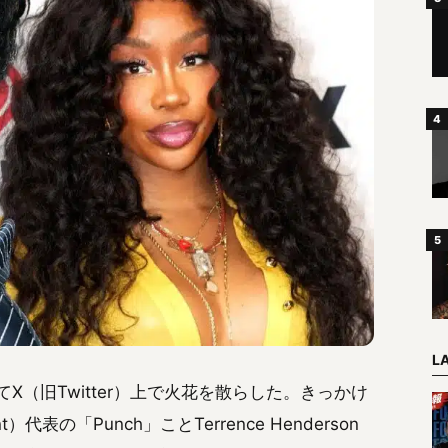
L
如としてX（旧Twitter）上で火花を散らした。きっかけ
ent）代表の「Punch」ことTerrence Henderson