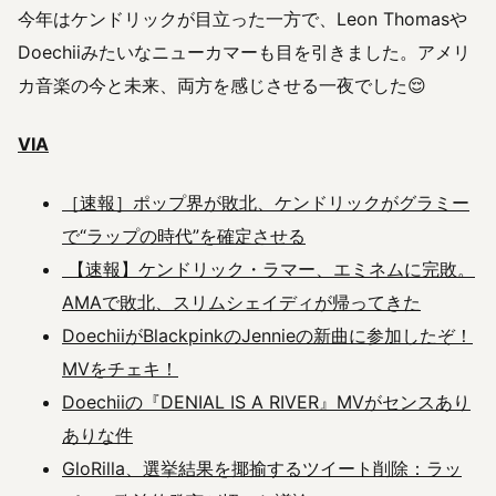
今年はケンドリックが目立った一方で、Leon Thomasや
Doechiiみたいなニューカマーも目を引きました。アメリ
カ音楽の今と未来、両方を感じさせる一夜でした😌
VIA
［速報］ポップ界が敗北、ケンドリックがグラミー
で“ラップの時代”を確定させる
【速報】ケンドリック・ラマー、エミネムに完敗。
AMAで敗北、スリムシェイディが帰ってきた
DoechiiがBlackpinkのJennieの新曲に参加したぞ！
MVをチェキ！
Doechiiの『DENIAL IS A RIVER』MVがセンスあり
ありな件
GloRilla、選挙結果を揶揄するツイート削除：ラッ