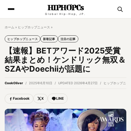
HIPHOPCs
Global Hip-Hop, JP.
ホーム
»
ヒップホップニュース
»
ヒップホップニュース
新着記事
注目の記事
【速報】BETアワード2025受賞
結果まとめ！ケンドリック無双＆
SZAやDoechiiが話題に
CookOliver
2025年6月10日
UPDATED 2026年4月27日
ヒップホップニュ
Facebook
X
LINE