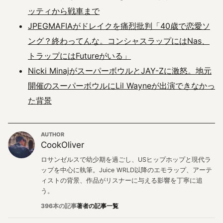
ッティから戦車まで
JPEGMAFIAがドレイクを痛烈批判「40歳で恋愛ソ
ング？終わってんな。コンシャスラップにはNas、
トラップにはFutureがいる」
Nicki MinajがスーパーボウルとJAY-Zに激怒。地元
開催のスーパーボウルにLil Wayneが出演できなかっ
た背景
AUTHOR
CookOliver
ロサンゼルスで幼少期を過ごし、USヒップホップと現代ラ
ップを中心に執筆。Juice WRLD以降のエモラップ、アーテ
ィストの背景、作品がリスナーに与える影響を丁寧に追
う。
396本の記事
著者の記事一覧