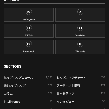
IG
X
Instagram
X
TT
YT
TikTok
YouTube
FB
TH
Facebook
Threads
SECTIONS
ヒップホップニュース
1,138
ヒップホップチャート
334
USヒップホップ
172
アーティスト情報
171
コラム
129
日本語ラップ
129
Intelligence
53
インタビュー
38