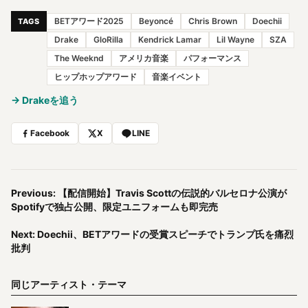
BETアワード2025
Beyoncé
Chris Brown
Doechii
TAGS
Drake
GloRilla
Kendrick Lamar
Lil Wayne
SZA
The Weeknd
アメリカ音楽
パフォーマンス
ヒップホップアワード
音楽イベント
→ Drakeを追う
Facebook
X
LINE
Previous: 【配信開始】Travis Scottの伝説的バルセロナ公演が
Spotifyで独占公開、限定ユニフォームも即完売
Next: Doechii、BETアワードの受賞スピーチでトランプ氏を痛烈
批判
同じアーティスト・テーマ