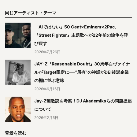
同じアーティスト・テーマ
「AIではない」50 Cent×Eminem×2Pac、
『Street Fighter』主題歌へが22年前の論争を呼
び戻す
2026年7月26日
JAY-Z『Reasonable Doubt』30周年白ヴァイナ
ルがTarget限定に──”所有”の神話がDEI後退企業
の棚に並ぶ意味
2026年6月16日
Jay-Z無敵説を考察！DJ Akademiksらの問題提起
について
2026年2月5日
背景を読む