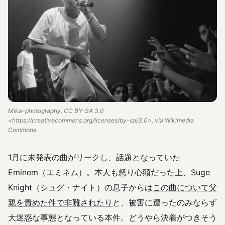
Mika-photography, CC BY-SA 3.0
<https://creativecommons.org/licenses/by-sa/3.0>, via Wikimedia
Commons
1月に未発表の曲がリークし、話題となっていた
Eminem（エミネム）。本人も怒り心頭だった上、Suge
Knight（シュグ・ナイト）の息子からは
この曲について父
親を責めた件で非難されたり
と、被害に遭ったのみならず
大迷惑な事態となっている本件。どうやら決着がつきそう