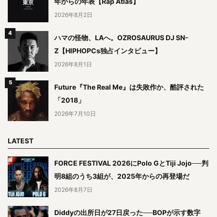
年からの年表【Rap Atlas】
2026年8月2日
ハマの怪物、LAへ。OZROSAURUS DJ SN-
Z【HIPHOPCs独占インタビュー】
2026年8月1日
Future『The Real Me』は失敗作か、酷評された
「2018」
2026年7月10日
LATEST
FORCE FESTIVAL 2026にPolo GとTiji Jojo──判
明8組のうち3組が、2025年からの再登場だ
2026年8月7日
Diddyの出所日が27日戻った──BOPが示す数字