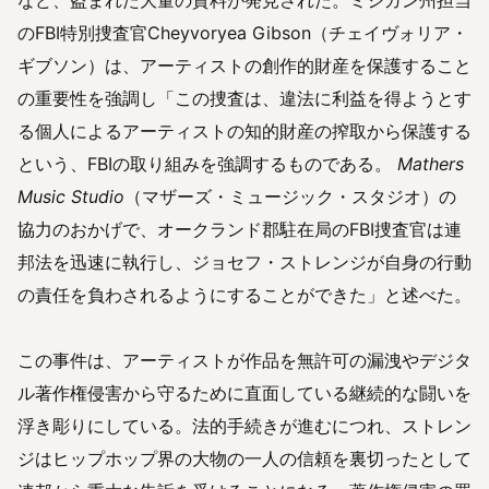
など、盗まれた大量の資料が発見された。ミシガン州担当
のFBI特別捜査官Cheyvoryea Gibson（チェイヴォリア・
ギブソン）は、アーティストの創作的財産を保護すること
の重要性を強調し「この捜査は、違法に利益を得ようとす
る個人によるアーティストの知的財産の搾取から保護する
という、FBIの取り組みを強調するものである。
Mathers
Music Studio
（マザーズ・ミュージック・スタジオ）の
協力のおかげで、オークランド郡駐在局のFBI捜査官は連
邦法を迅速に執行し、ジョセフ・ストレンジが自身の行動
の責任を負わされるようにすることができた」と述べた。
この事件は、アーティストが作品を無許可の漏洩やデジタ
ル著作権侵害から守るために直面​​している継続的な闘いを
浮き彫りにしている。法的手続きが進むにつれ、ストレン
ジはヒップホップ界の大物の一人の信頼を裏切ったとして