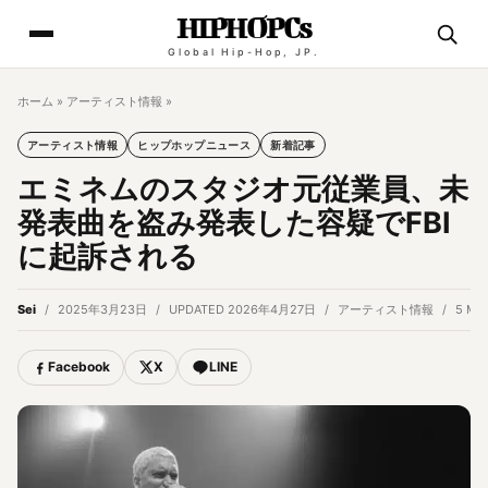
HIPHOPCs
Global Hip-Hop, JP.
ホーム
»
アーティスト情報
»
アーティスト情報
ヒップホップニュース
新着記事
エミネムのスタジオ元従業員、未
発表曲を盗み発表した容疑でFBI
に起訴される
Sei
2025年3月23日
UPDATED 2026年4月27日
アーティスト情報
5 MI
Facebook
X
LINE