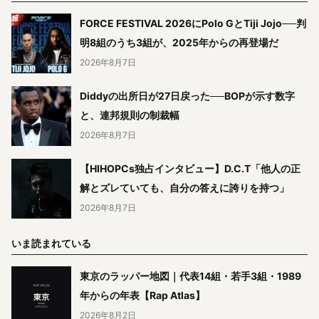
FORCE FESTIVAL 2026にPolo GとTiji Jojo──判
明8組のうち3組が、2025年からの再登場だ
2026年8月7日
Diddyの出所日が27日戻った──BOPが示す数字
と、連邦規則の制裁幅
2026年8月7日
【HIHOPCs独占インタビュー】D.C.T「他人の正
解とズレていても、自分の答えに誇りを持つ」
2026年8月7日
いま読まれている
東京のラッパー地図｜代表14組・若手3組・1989
年からの年表【Rap Atlas】
2026年8月2日