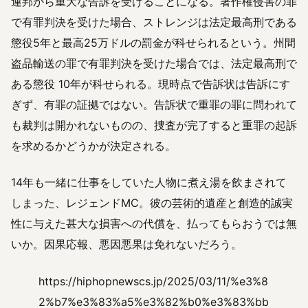
連邦から重大な告訴を受けることになる。著作権侵害の罪
で有罪判決を受けた場合、ストレンジは法定最高刑である
懲役5年と最高25万ドルの罰金が科せられるという。州間
盗品輸送の罪で有罪判決を受けた場合では、法定最高刑で
ある懲役 10年が科せられる。現時点で告訴状は告訴にす
ぎず、有罪の証拠ではない。告訴状で重罪の罪に問われて
も裁判は開かれないものの、捜査が完了すると重罪の起訴
を求めるかどうかが決定される。
14年も一緒に仕事をしていた人物に煮え湯を飲まされて
しまった、レジェンドMC。彼の芸術的遺産と創造的誠実
性に与えた甚大な損害への代償を、払ってもらおうでは無
いか。因果応報、悪因悪果は免れないだろう。
https://hiphopnewscs.jp/2025/03/11/%e3%8
2%b7%e3%83%a5%e3%82%b0%e3%83%bb