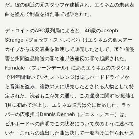
だ。彼の側近の元スタッフが逮捕され、エミネムの未発表
曲を盗んで利益を得た罪で起訴された。
デトロイトのABC系列局によると、46歳のJoseph
Strange（ジョセフ・ストレンジ）はエミネムの個人アー
カイブから未発表曲を漏洩して販売したとして、著作権侵
害と州間盗品輸送の罪で連邦法違反の罪で起訴された。
Ferndale （ファーンデール）にあるエミネムのスタジオ
で14年間働いていたストレンジは隠しハードドライブか
ら音楽を盗み、複数の人に販売したとされる人物として特
定された。読者もご存知の通り、この漏洩に関する憶測は
1月に初めて浮上し、エミネム陣営は公に反応した。ラッ
パーの広報担当Dennis Denneh（デニス・デネー）は、
ビルボードへの声明でこの状況について次のように述べて
いた「これらの流出した曲は決して一般向けに作られたス