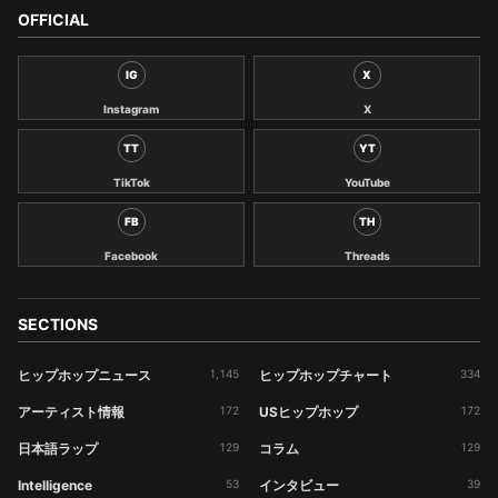
OFFICIAL
IG
X
Instagram
X
TT
YT
TikTok
YouTube
FB
TH
Facebook
Threads
SECTIONS
ヒップホップニュース
1,145
ヒップホップチャート
334
アーティスト情報
172
USヒップホップ
172
日本語ラップ
129
コラム
129
Intelligence
53
インタビュー
39