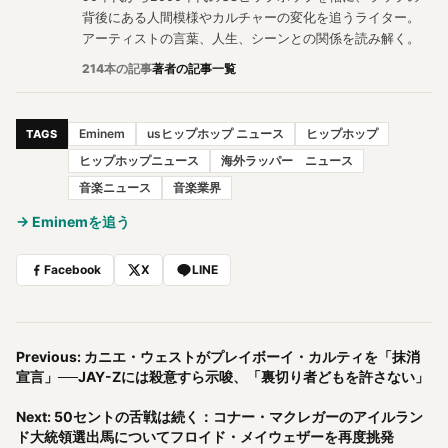
背後にある人間模様やカルチャーの変化を追うライター。
アーティストの言葉、人生、シーンとの関係を読み解く。
214本の記事
著者の記事一覧
Eminem
usヒップホップ ニュース
ヒップホップ
TAGS
ヒップホップニュース
海外ラッパー ニュース
音楽ニュース
音楽業界
→ Eminemを追う
Facebook
X
LINE
Previous: カニエ・ウェストがプレイボーイ・カルティを「抹消
宣言」──JAY-Zには殺意すら示唆、「裏切り者どもを許さない」
Next: 50セントの舌戦は続く：コナー・マクレガーのアイルラン
ド大統領選出馬についてフロイド・メイウェザーを再度挑発