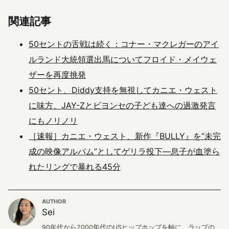
関連記事
50セントの舌戦は続く：コナー・マクレガーのアイ
ルランド大統領選出馬についてフロイド・メイウェ
ザーを再度挑発
50セント、Diddy支持を無視してカニエ・ウェスト
に味方、JAY-Zとビヨンセの子ども達への過激発言
にもノリノリ
［速報］カニエ・ウェスト、新作『BULLY』を“未完
成の映像アルバム”としてゲリラ投下—息子が血塗ら
れたリングで暴れる45分
AUTHOR
Sei
90年代から2000年代のUSヒップホップを軸に、ラップの