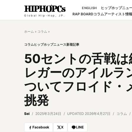
HIPHOPCs
ヒップホップニュ
ENGLISH
RAP BOARD
コラム
アーティスト情
Global Hip-Hop, JP.
ホーム
»
コラム
»
コラム
ヒップホップニュース
新着記事
50セントの舌戦
レガーのアイルラ
ついてフロイド・
挑発
Sei
2025年3月24日
UPDATED 2026年4月27日
コラム
Facebook
X
LINE