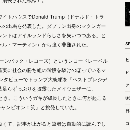
に消去された模様）。
ハウスでDonald Trump（ドナルド・トラ
への出馬を発表した。ダブリン出身のマクレガー
ランドはアイルランドらしさを失いつつある」と
S
（マイケル・マーティン）から強く非難された。
ヒ
（グリーンバック・レコーズ）という
レコードレーベル
確実に社会の勝ち組の階段を駆けのぼっているマ
ヒ
インタビューでトランプ大統領を「ベストプレジデ
ア
葉足らずっぷりを披露したメイウェザーに、
たとき。こういうガキが成長したときに何が起こる
U
チャンピオン！笑」と挑発していた。
日
コ
白くて、記事が上がると筆者は自動的に読んでし