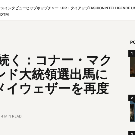
ース
インタビュー
ヒップホップチャート
PR・タイアップ
FASHION
INTELLIGENCE U
報
DTM
P
は続く：コナー・マク
ンド大統領選出馬に
メイウェザーを再度
4 MIN READ