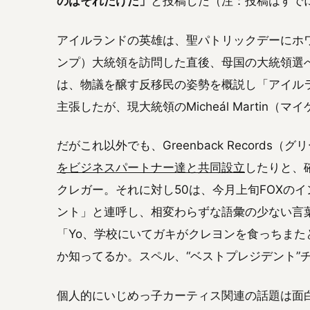
のはそれだけだ」
と投稿した（注：投稿はすで
アイルランドの英雄は、聖パトリックデーにホワイト
ンプ）大統領を訪問した直後、母国の大統領選
は、物議を醸す反移民の姿勢を概説し「アイル
主張したが、現大統領のMicheál Martin
だがこれ以外でも、Greenback Records
をビジネスパートナー達と共同設立
したりと、
クレガー。それに対し50は、今月上旬FOXの
ント」と連呼し、相変わらずな語彙の少ない言
「Yo、学校にいてガキがクレヨンを食っちま
か知ってるか。スペル、“ベストプレジデント”
個人的にいじめっ子カーティス関連の話題は面