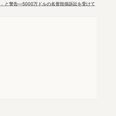
」と警告―5000万ドルの名誉毀損訴訟を受けて