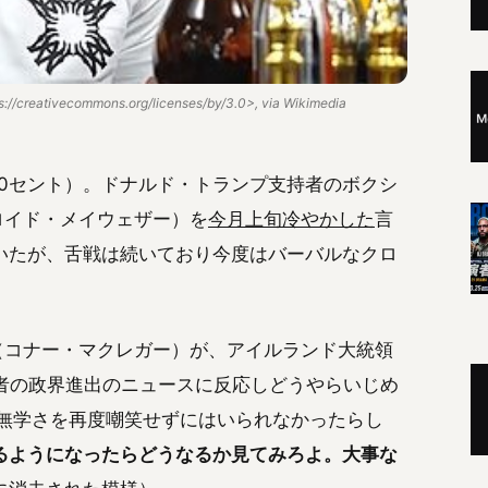
/creativecommons.org/licenses/by/3.0>, via Wikimedia
（50セント）。ドナルド・トランプ支持者のボクシ
（フロイド・メイウェザー）を
今月上旬冷やかした
言
いたが、舌戦は続いており今度はバーバルなクロ
gor（コナー・マクレガー）が、アイルランド大統領
者の政界進出のニュースに反応しどうやらいじめ
の無学さを再度嘲笑せずにはいられなかったらし
るようになったらどうなるか見てみろよ。大事な