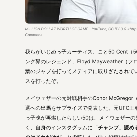
MILLION DOLLAZ WORTH OF GAME - YouTube, CC BY 3.0 <https:/
Commons
我らがいじめっ子カーティス、こと50 Cent
ング界のレジェンド、Floyd Mayweather
葉のジャブを打ってメディアに取りざたされて
スを打ったぞ。
メイウェザーの元対戦相手のConor McGre
選への出馬をサプライズで発表した。元UFC王
っ子魂が再燃したらしい50は、メイウェザー
く、自身のインスタグラムに
「チャンプ、読め