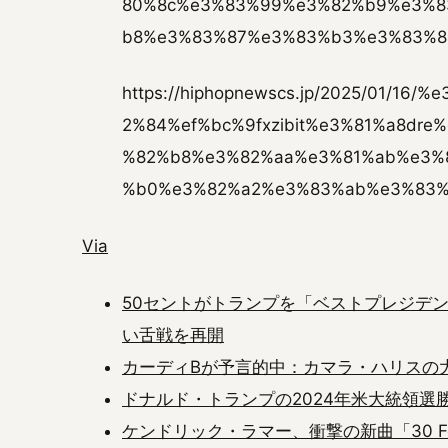
80%8c%e3%83%99%e3%82%b9%e3%8
b8%e3%83%87%e3%83%b3%e3%83%8
https://hiphopnewscs.jp/2025/01/1
2%84%ef%bc%9fxzibit%e3%81%a8dr
%82%b8%e3%82%aa%e3%81%ab%e3%
%b0%e3%82%a2%e3%83%ab%e3%83%
Via
50セントがトランプを「ベストプレジデ
い舌戦を再開
カーディBが予言的中：カマラ・ハリスの
ドナルド・トランプの2024年米大統領選
ケンドリック・ラマー、衝撃の新曲「30 F