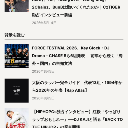
2Chainz、BunBは動いてくれたのか｜CzTIGER
独占インタビュー前編
2026年5月14日
背景を読む
FORCE FESTIVAL 2026、Key Glock・DJ
Drama・CHASE Bら6組発表──前年から続く「海
外＋国内」の告知文法
2026年8月5日
大阪のラッパー完全ガイド｜代表13組・1994年か
ら2026年の年表【Rap Atlas】
2026年8月5日
【HIPHOPCs独占インタビュー】紅桜「やっぱり
ラップおもしれー」──DJ KAJIと語る『BACK TO
THE HIPHOP』の原点回帰