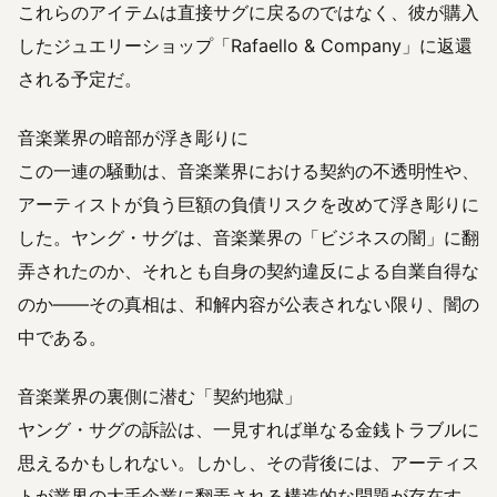
これらのアイテムは直接サグに戻るのではなく、彼が購入
したジュエリーショップ「Rafaello & Company」に返還
される予定だ。
音楽業界の暗部が浮き彫りに
この一連の騒動は、音楽業界における契約の不透明性や、
アーティストが負う巨額の負債リスクを改めて浮き彫りに
した。ヤング・サグは、音楽業界の「ビジネスの闇」に翻
弄されたのか、それとも自身の契約違反による自業自得な
のか——その真相は、和解内容が公表されない限り、闇の
中である。
音楽業界の裏側に潜む「契約地獄」
ヤング・サグの訴訟は、一見すれば単なる金銭トラブルに
思えるかもしれない。しかし、その背後には、アーティス
トが業界の大手企業に翻弄される構造的な問題が存在す