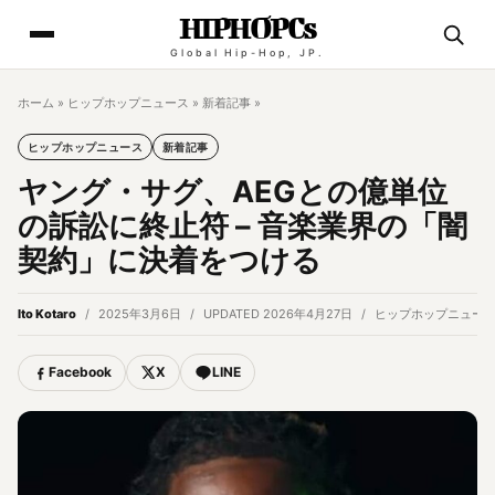
HIPHOPCs
Global Hip-Hop, JP.
ホーム
»
ヒップホップニュース
»
新着記事
»
ヒップホップニュース
新着記事
ヤング・サグ、AEGとの億単位
の訴訟に終止符 – 音楽業界の「闇
契約」に決着をつける
Ito Kotaro
2025年3月6日
UPDATED 2026年4月27日
ヒップホップニュー
Facebook
X
LINE