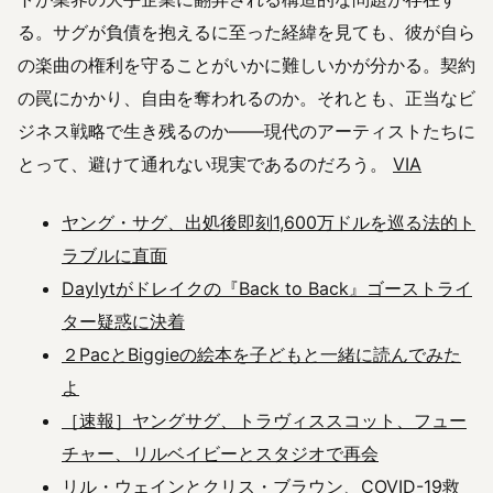
る。サグが負債を抱えるに至った経緯を見ても、彼が自ら
の楽曲の権利を守ることがいかに難しいかが分かる。契約
の罠にかかり、自由を奪われるのか。それとも、正当なビ
ジネス戦略で生き残るのか——現代のアーティストたちに
とって、避けて通れない現実であるのだろう。
VIA
ヤング・サグ、出処後即刻1,600万ドルを巡る法的ト
ラブルに直面
Daylytがドレイクの『Back to Back』ゴーストライ
ター疑惑に決着
２PacとBiggieの絵本を子どもと一緒に読んでみた
よ
［速報］ヤングサグ、トラヴィススコット、フュー
チャー、リルベイビーとスタジオで再会
リル・ウェインとクリス・ブラウン、COVID-19救