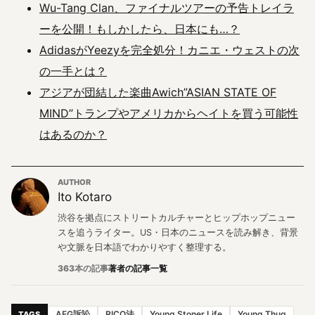
Wu-Tang Clan、ファイナルツアーの予告トレイラ
ーを公開！もしかしたら、日本にも…？
AdidasがYeezyを完全処分！カニエ・ウェストの次
の一手とは？
アジアが団結した楽曲Awich”ASIAN STATE OF
MIND”トランプやアメリカからヘイトを買う可能性
はあるのか？
AUTHOR
Ito Kotaro
渋谷を拠点にストリートカルチャーとヒップホップニュー
スを追うライター。US・日本のニュースを読み解き、背景
や文脈を日本語でわかりやすく整理する。
363本の記事
著者の記事一覧
AEG訴訟
RICO法
Young Stoner Life
Young Thug
TAGS