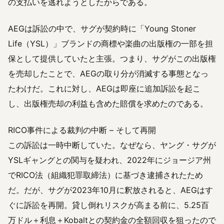
の支払いを逃れようとしたからである。
AEGは訴訟の中で、サグが契約時に「Young Stoner
Life（YSL）」ブランドの商標や楽曲の出版権の一部を担
保として提供していたと主張。つまり、サグがこの出版権
を売却したことで、AEGの取り分が消滅する事態となっ
たわけだ。これに対し、AEGは即座に追加訴訟を起こ
し、出版権売却の利益も含めた賠償を求めたのである。
RICO事件による裁判の中断 – そして再開
この訴訟は一時中断していた。なぜなら、ヤング・サグが
YSLギャングとの関与を疑われ、2022年にジョージア州
でRICO法（組織犯罪取締法）に基づき逮捕されたため
だ。だが、サグが2023年10月に釈放されると、AEGはす
ぐに訴訟を再開。貸し倒れリスクが高まる前に、5.25百
万ドル＋利息＋Kobaltとの契約金の全額回収を狙ったので