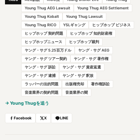
Young Thug AEG Lawsuit
Young Thug AEG Settlement
Young Thug Kobalt
Young Thug Lawsuit
Young Thug RICO
YSLギャング
ヒップホップ ビジネス
ヒップホップ 契約問題
ヒップホップ 知的財産権
ヒップホップニュース
ヒップホップ裁判
ヤング・サグ 5.25百万ドル
ヤング・サグ AEG
ヤング・サグ ツアー契約
ヤング・サグ 著作権
ヤング・サグ 訴訟
ヤング・サグ 資産返還
ヤング・サグ 逮捕
ヤング・サグ 釈放
ラッパーの法的問題
出版権売却
著作権訴訟
音楽業界の契約問題
音楽業界の闇
→ Young Thugを追う
Facebook
X
LINE