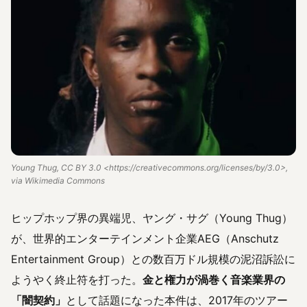
Young Thug, CC BY 3.0 <https://creativecommons.org/licenses/by/3.0>,
via Wikimedia Commons
ヒップホップ界の異端児、ヤング・サグ（Young Thug）
が、世界的エンターテインメント企業AEG（Anschutz
Entertainment Group）との数百万ドル規模の泥沼訴訟に
ようやく終止符を打った。
金と権力が渦巻く音楽業界の
「闇契約」
として話題になった本件は、2017年のツアー