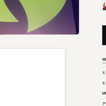
S
ヒ
ヒ
U
ア