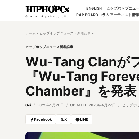
HIPHOPCs
ヒップホップニュ
ENGLISH
RAP BOARD
コラム
アーティスト情
Global Hip-Hop, JP.
ホーム
»
ヒップホップニュース
»
新着記事
»
ヒップホップニュース
新着記事
Wu-Tang Cla
『Wu-Tang Foreve
Chamber』を発表
Sei
2025年2月28日
UPDATED 2026年4月27日
ヒップホ
Facebook
X
LINE