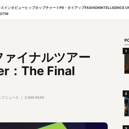
ース
インタビュー
ヒップホップチャート
PR・タイアップ
FASHION
INTELLIGENCE U
報
DTM
P
nがファイナルツアー
r：The Final
ップニュース
3 MIN READ