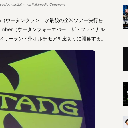
enses/by-sa/2.0>, via Wikimedia Commons
lan（ウータンクラン）が最後の全米ツアー決行を
nal Chamber（ウータンフォーエバー：ザ・ファイナル
日メリーランド州ボルチモアを皮切りに開幕する。