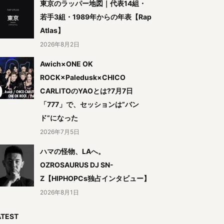
東京のラッパー地図｜代表14組・
若手3組・1989年からの年表【Rap
Atlas】
2026年8月2日
Awich×ONE OK
ROCK×Paledusk×CHICO
CARLITOのYAOとは?7月7日
「777」で、セッションは”バン
ド”になった
2026年7月5日
ハマの怪物、LAへ。
OZROSAURUS DJ SN-
Z【HIPHOPCs独占インタビュー】
2026年8月1日
ATEST