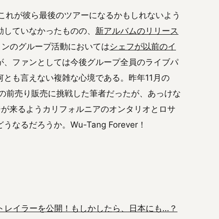
やらこれが彼ら最後のツアーになるかもしれないよう
動していなかったものの、
新アルバムのリリース
タンのグループ活動においては
シェフが以前のイ
が、ファンとしては今後グループ全員のライブパ
とも言えない複雑な心境である。昨年11月の
待ちの前売り販売に挑戦した筆者だったが、あっけな
ジが来るようカリフォルニアのオンタリオとロサ
だろうか。Wu-Tang Forever！
の予告トレイラーを公開！もしかしたら、日本にも…？