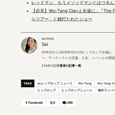
レッドマン、もうメソッドマンとはつるん
【必見】Wu-Tang Clanよ永遠に…『The 
らツアー」と銘打たれたショー
AUTHOR
Sei
90年代から2000年代のUSヒップホップを軸
ー。アーティストの言葉、人生、シーンとの関係
214本の記事
著者の記事一覧
usヒップホップ ニュース
Wu-Tang
Wu-Tang Cl
TAGS
ヒップホップ
ヒップホップニュース
海外ラッパ
Facebook
X
LINE