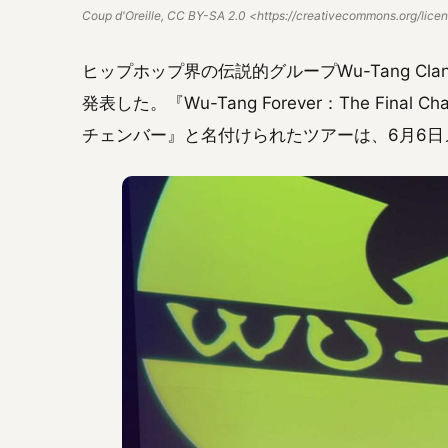
Coup d'Oreille, CC BY-SA 2.0 <https://creativecommons.org/lic
ヒップホップ界の伝説的グループWu-Tang C
発表した。『Wu-Tang Forever：The Fi
チェンバー』と名付けられたツアーは、6月6