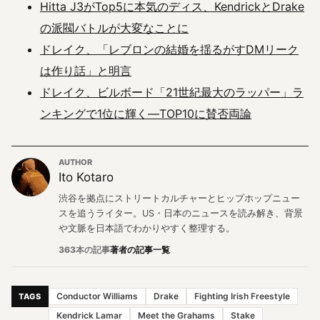
Hitta J3がTop5に本気のディス、KendrickとDrake
の派閥バトルが大変なことに
ドレイク、「レブロンの結婚を揺るがすDMリーク
は作り話」と明言
ドレイク、ビルボード「21世紀最大のラッパー」ラ
ンキングで1位に輝く―TOP10に賛否両論
AUTHOR
Ito Kotaro
渋谷を拠点にストリートカルチャーとヒップホップニュー
スを追うライター。US・日本のニュースを読み解き、背景
や文脈を日本語でわかりやすく整理する。
363本の記事
著者の記事一覧
Conductor Williams
Drake
Fighting Irish Freestyle
TAGS
Kendrick Lamar
Meet the Grahams
Stake