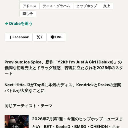
アドニス
デニス・グラハム
ヒップホップ
炎上
隠し子
→ Drakeを追う
Facebook
X
LINE
Previous: Ice Spice、新作「Y2K!: I’m Just A Girl (Deluxe)」の
低調な初週売上とドラッグ疑惑―苦境に立たされる2025年のスタ
ート
Next: Hitta J3がTop5に本気のディス、KendrickとDrakeの派閥
バトルが大変なことに
同じアーティスト・テーマ
2026年7月第1週：今週のヒップホップニュースま
とめ｜BET・Keefe D・BMSG・CHEHON・ちゃ