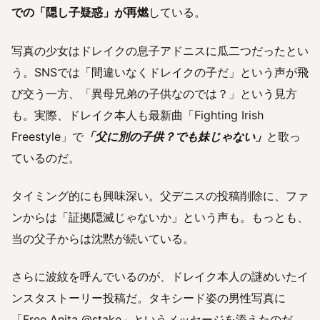
での「隠し子疑惑」が再燃
している。
写真の少女はドレイクの息子アドニスに瓜二つだったとい
う。SNSでは「間違いなくドレイクの子だ」という声が飛
び交う一方、「異母兄弟の子供なのでは？」という見方
も。実際、ドレイク本人も最新曲「Fighting Irish
Freestyle」で
「父に別の子供？でも妹じゃない」
と歌っ
ているのだ。
タイミング的にも興味深い。父デニスの投稿削除に、ファ
ンからは「証拠隠滅じゃないか」という声も。もっとも、
当の父子からは沈黙が続いている。
さらに波紋を呼んでいるのが、ドレイク本人の謎めいたイ
ンスタストーリー投稿だ。タキシード姿の男性写真に
「Free Anita @stake」というメッセージを添えたのだ。