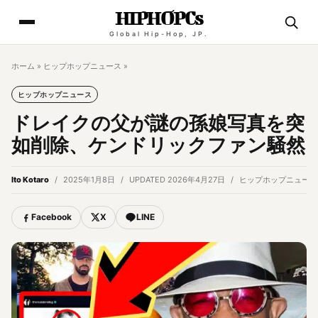
HIPHOPCs
Global Hip-Hop, JP.
ホーム
»
ヒップホップニュース
»
ヒップホップニュース
ドレイクの父が謎の孫娘写真を突
如削除、ケンドリックファン騒然
Ito Kotaro
2025年1月8日
UPDATED 2026年4月27日
ヒップホップニュース
Facebook
X
LINE