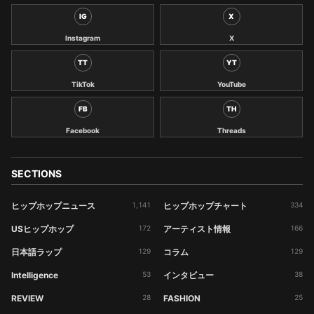
IG
X
Instagram
X
TT
YT
TikTok
YouTube
FB
TH
Facebook
Threads
SECTIONS
ヒップホップニュース
1,141
ヒップホップチャート
334
USヒップホップ
172
アーティスト情報
166
日本語ラップ
129
コラム
129
Intelligence
53
インタビュー
38
REVIEW
28
FASHION
25