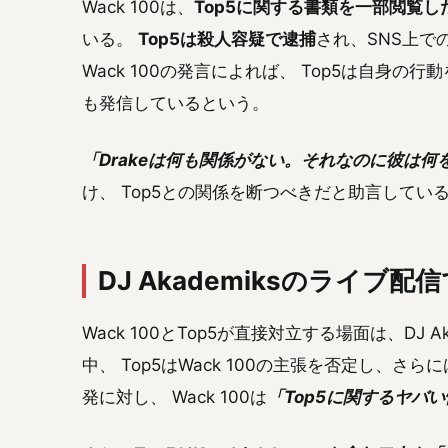
Wack 100は、
Top5に関する書類を一部閲覧し
いる。
Top5は殺人容疑で逮捕
され、SNS上で
Wack 100の発言によれば、 Top5は自身の
も発信しているという。
「Drakeは何も関係がない。それなのに彼は何
け、 Top5との関係を断つべきだと助言してい
DJ Akademiksのライブ配
Wack 100とTop5が直接対立する場面は、DJ
中、 Top5はWack 100の主張を否定し、
発に対し、 Wack 100は
「Top5に関するヤバ