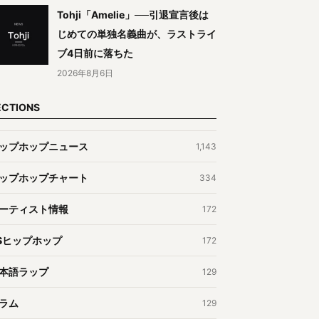
Tohji「Amelie」──引退宣言後は
じめての単独名義曲が、ラストライ
ブ4日前に落ちた
2026年8月6日
ECTIONS
ップホップニュース
1,143
ップホップチャート
334
ーティスト情報
172
Sヒップホップ
172
本語ラップ
129
ラム
129