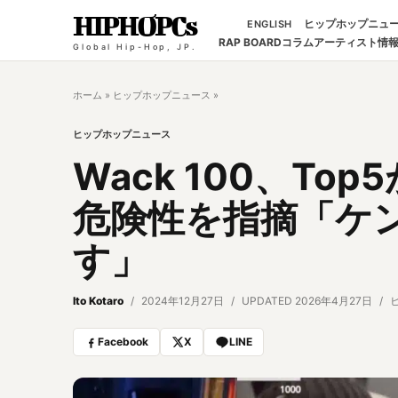
HIPHOPCs
ヒップホップニュ
ENGLISH
RAP BOARD
コラム
アーティスト情
Global Hip-Hop, JP.
ホーム
»
ヒップホップニュース
»
ヒップホップニュース
Wack 100、T
危険性を指摘「ケ
す」
Ito Kotaro
2024年12月27日
UPDATED 2026年4月27日
Facebook
X
LINE