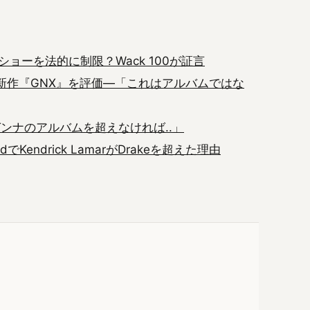
ョーを法的に制限？Wack 100が証言
ーの新作『GNX』を評価―「これはアルバムではな
ンナのアルバムを超えなければ..」
でKendrick LamarがDrakeを超えた理由