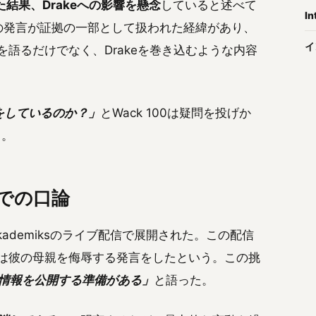
た結果、Drakeへの影響を懸念
していると述べて
In
の発言が証拠の一部として扱われた経緯があり、
イ
行動を語るだけでなく、Drakeを巻き込むような内容
をしているのか？」
とWack 100は疑問を投げか
る。
信での口論
 Akademiksのライブ配信で展開された。この配信
さらには彼の母親を侮辱する発言をしたという。この挑
い情報を公開する準備がある」
と語った。