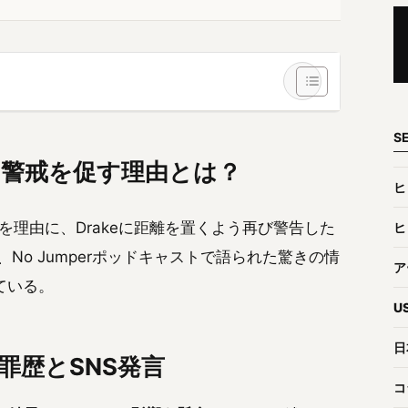
S
p5への警戒を促す理由とは？
ヒ
を理由に、Drakeに距離を置くよう再び警告した
ヒ
No Jumperポッドキャストで語られた驚きの情
ア
ている。
U
日
犯罪歴とSNS発言
コ