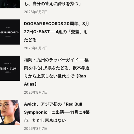
も、自分の答えに誇りを持つ」
2026年8月7日
DOGEAR RECORDS 20周年、8月
27日O-EAST──4組の「交差」を
たどる
2026年8月7日
福岡・九州のラッパーガイド──福
岡を中心に5県をたどる。親不孝通
りから上京しない世代まで【Rap
Atlas】
2026年8月7日
Awich、アジア初の「Red Bull
Symphonic」に出演──11月に4都
市、ただし東京はない
2026年8月7日