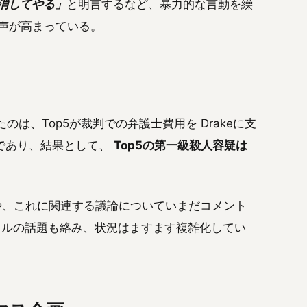
を「消してやる」
と明言するなど、暴力的な言動を繰
声が高まっている。
たのは、Top5が裁判での弁護士費用を Drakeに支
であり、結果として、
Top5の第一級殺人容疑は
の対立や、これに関連する議論についていまだコメント
ップバトルの話題も絡み、状況はますます複雑化してい