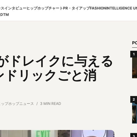
ース
インタビュー
ヒップホップチャート
PR・タイアップ
FASHION
INTELLIGENCE U
報
DTM
P
op5がドレイクに与える
ンドリックごと消
ヒップホップニュース
3 MIN READ