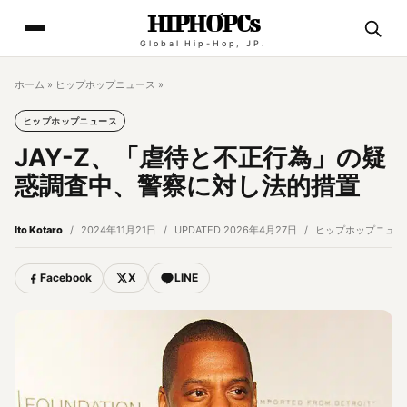
HIPHOPCs
Global Hip-Hop, JP.
ホーム
»
ヒップホップニュース
»
ヒップホップニュース
JAY-Z、「虐待と不正行為」の疑
惑調査中、警察に対し法的措置
Ito Kotaro
2024年11月21日
UPDATED 2026年4月27日
ヒップホップニュー
Facebook
X
LINE