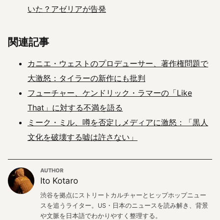
いた？アゼリアが告発
関連記事
カニエ・ウェストのプロデューサー、著作権問題で
大激怒：タイラーの新作にも批判
フューチャー、ケンドリック・ラマーの「Like
That」に対する不満を語る
ミーク・ミル、噂を否定しメディアに激怒：「黒人
文化を破壊する嘘は許さない」
AUTHOR
Ito Kotaro
渋谷を拠点にストリートカルチャーとヒップホップニュー
スを追うライター。US・日本のニュースを読み解き、背景
や文脈を日本語でわかりやすく整理する。