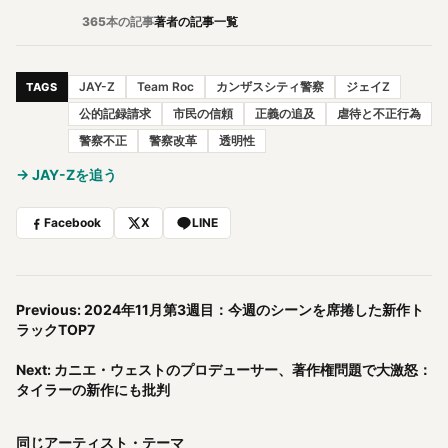
365本の記事
著者の記事一覧
JAY-Z
Team Roc
カンザスシティ警察
ジェイZ
TAGS
公的記録請求
市民の信頼
正義の追及
虐待と不正行為
警察不正
警察改革
透明性
→ JAY-Zを追う
Facebook
X
LINE
Previous: 2024年11月第3週目：今週のシーンを席捲した新作ト
ラックTOP7
Next: カニエ・ウェストのプロデューサー、著作権問題で大激怒：
タイラーの新作にも批判
同じアーティスト・テーマ