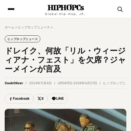
HIPHOPCs
Global Hip-Hop, JP.
ホーム
»
ヒップホップニュース
»
ヒップホップニュース
ドレイク、何故「リル・ウィージ
ィアナ・フェスト」を欠席？ジャ
ーメインが言及
CookOliver
2024年11月4日
UPDATED 2026年4月27日
ヒップホップニュ
Facebook
X
LINE