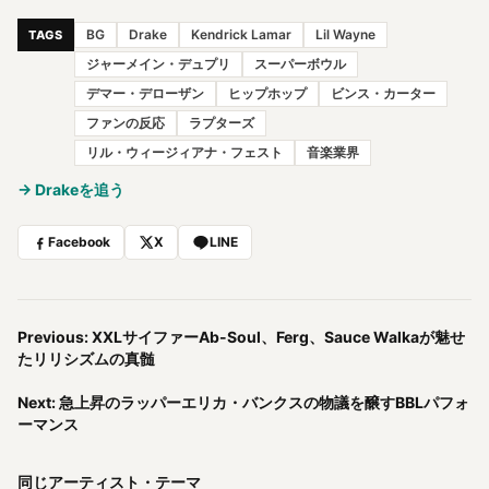
BG
Drake
Kendrick Lamar
Lil Wayne
TAGS
ジャーメイン・デュプリ
スーパーボウル
デマー・デローザン
ヒップホップ
ビンス・カーター
ファンの反応
ラプターズ
リル・ウィージィアナ・フェスト
音楽業界
→ Drakeを追う
Facebook
X
LINE
Previous: XXLサイファーAb-Soul、Ferg、Sauce Walkaが魅せ
たリリシズムの真髄
Next: 急上昇のラッパーエリカ・バンクスの物議を醸すBBLパフォ
ーマンス
同じアーティスト・テーマ