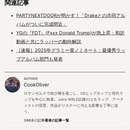
関連記事
PARTYNEXTDOORが明かす！「Drakeとの共同アル
バムがついに完成間近」
YGの『FDT』(Fxxx Donald Trump)が急上昇：和訳
動画と共にラッパーの動向解説
［速報］2025年グラミー賞ノミネート：最優秀ラッ
プアルバム部門も発表
AUTHOR
CookOliver
ロサンゼルスで幼少期を過ごし、USヒップホップと現代ラ
ップを中心に執筆。Juice WRLD以降のエモラップ、アーテ
ィストの背景、作品がリスナーに与える影響を丁寧に追
う。
396本の記事
著者の記事一覧