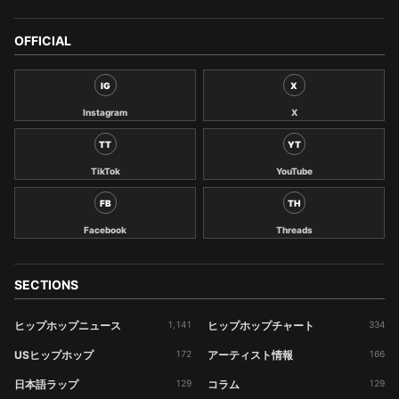
OFFICIAL
IG
X
Instagram
X
TT
YT
TikTok
YouTube
FB
TH
Facebook
Threads
SECTIONS
ヒップホップニュース
1,141
ヒップホップチャート
334
USヒップホップ
172
アーティスト情報
166
日本語ラップ
129
コラム
129