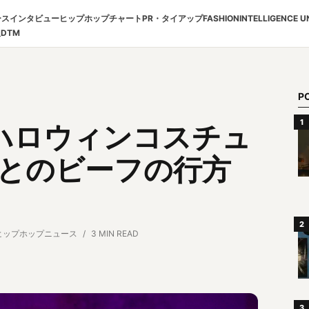
ース
インタビュー
ヒップホップチャート
PR・タイアップ
FASHION
INTELLIGENCE U
報
DTM
P
ハロウィンコスチュ
toとのビーフの行方
ヒップホップニュース
3 MIN READ