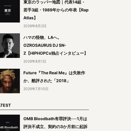
東京のラッパー地図｜代表14組・
若手3組・1989年からの年表【Rap
Atlas】
2026年8月2日
ハマの怪物、LAへ。
OZROSAURUS DJ SN-
Z【HIPHOPCs独占インタビュー】
2026年8月1日
Future『The Real Me』は失敗作
か、酷評された「2018」
2026年7月10日
ATEST
OMB Bloodbath有罪評決──1月は
評決不成立、契約の3か月前に起訴