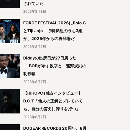
されていた
2026年8月8日
FORCE FESTIVAL 2026にPolo G
とTiji Jojo──判明8組のうち3組
が、2025年からの再登場だ
2026年8月7日
Diddyの出所日が27日戻った
──BOPが示す数字と、連邦規則の
制裁幅
2026年8月7日
【HIHOPCs独占インタビュー】
D.C.T「他人の正解とズレていて
も、自分の答えに誇りを持つ」
2026年8月7日
DOGEAR RECORDS 20周年、8月