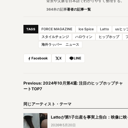
背景や文脈を日本語でわかりやすく整理する。
364本の記事
著者の記事一覧
FORCE MAGAZINE
Ice Spice
Latto
usヒッ
TAGS
スタイルチェンジ
ハロウィン
ヒップホップ
海外ラッパー ニュース
Facebook
X
LINE
Previous: 2024年10月第4週: 注目のヒップホップチャ
ートTOP7
同じアーティスト・テーマ
Lattoが第1子出産を事実上告白：映像に映っ
2026年5月20日