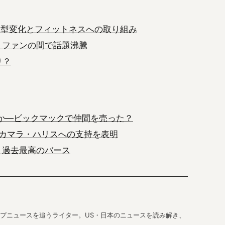
び！体型変化とフィットネスへの取り組み
ディス、ファンの間で話題沸騰
まり？
る逮捕か—ビックマックで仲間を売った？
カマラ・ハリスへの支持を表明
A：過去最高のバース
プニュースを追うライター。US・日本のニュースを読み解き、