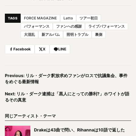
FORCE MAGAZINE
Latto
ツアー初日
TAGS
パフォーマンス
ファンへの感謝
ライブパフォーマンス
大混乱
新アルバム
照明トラブル
裏側
Facebook
X
LINE
Previous: リル・ダーク釈放求めファンがロスで抗議集会、事件
をめぐる最新情報
Next: リル・ダーク逮捕は「黒人にとっての勝利?」ホワイトが語
るその真意
同じアーティスト・テーマ
Drakeは43曲で問い、Rihannaは10語で返した