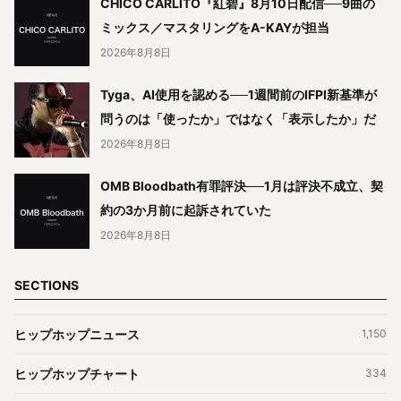
CHICO CARLITO『紅碧』8月10日配信──9曲の
ミックス／マスタリングをA-KAYが担当
2026年8月8日
Tyga、AI使用を認める──1週間前のIFPI新基準が
問うのは「使ったか」ではなく「表示したか」だ
2026年8月8日
OMB Bloodbath有罪評決──1月は評決不成立、契
約の3か月前に起訴されていた
2026年8月8日
SECTIONS
ヒップホップニュース
1,150
ヒップホップチャート
334