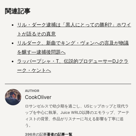
関連記事
リル・ダーク逮捕は「黒人にとっての勝利?」ホワイ
トが語るその真意
リルダーク、新曲でキング・ヴォンへの言及が物議
を醸す—逮捕後問題へ
ラッパープシャ・T、伝説的プロデューサーDJクラ
ーク・ケントへ
AUTHOR
CookOliver
ロサンゼルスで幼少期を過ごし、USヒップホップと現代ラ
ップを中心に執筆。Juice WRLD以降のエモラップ、アーテ
ィストの背景、作品がリスナーに与える影響を丁寧に追
う。
396本の記事
著者の記事一覧