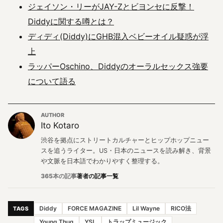
ジェイソン・リーがJAY-Zとビヨンセに反撃！
Diddyに関する噂とは？
ディディ(Diddy)にGHB混入ベビーオイル疑惑が浮
上
ラッパーOschino、Diddyのオーラルセックス強要
について語る
AUTHOR
Ito Kotaro
渋谷を拠点にストリートカルチャーとヒップホップニュー
スを追うライター。US・日本のニュースを読み解き、背景
や文脈を日本語でわかりやすく整理する。
365本の記事
著者の記事一覧
Diddy
FORCE MAGAZINE
Lil Wayne
RICO法
TAGS
Young Thug
YSL
トラップミュージック