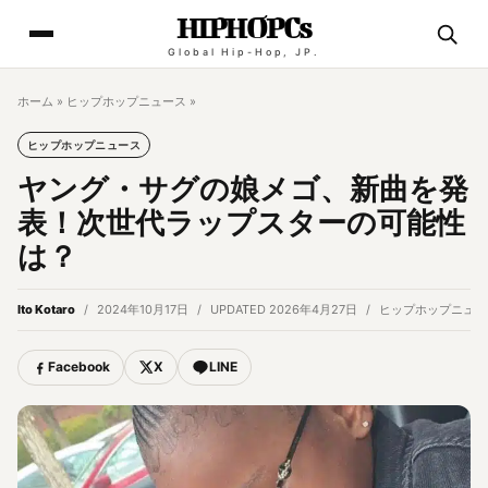
HIPHOPCs
Global Hip-Hop, JP.
ホーム
»
ヒップホップニュース
»
ヒップホップニュース
ヤング・サグの娘メゴ、新曲を発
表！次世代ラップスターの可能性
は？
Ito Kotaro
2024年10月17日
UPDATED 2026年4月27日
ヒップホップニュー
Facebook
X
LINE