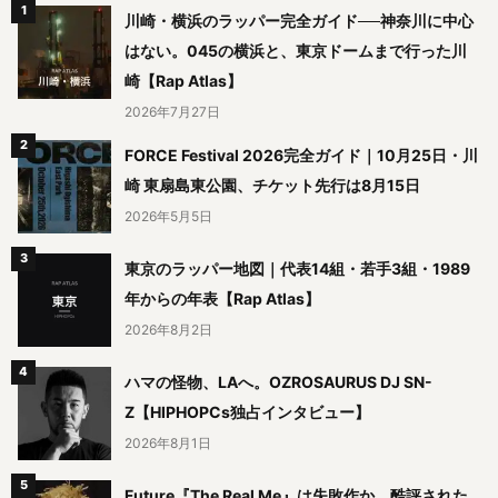
川崎・横浜のラッパー完全ガイド──神奈川に中心
はない。045の横浜と、東京ドームまで行った川
崎【Rap Atlas】
2026年7月27日
FORCE Festival 2026完全ガイド｜10月25日・川
崎 東扇島東公園、チケット先行は8月15日
2026年5月5日
東京のラッパー地図｜代表14組・若手3組・1989
年からの年表【Rap Atlas】
2026年8月2日
ハマの怪物、LAへ。OZROSAURUS DJ SN-
Z【HIPHOPCs独占インタビュー】
2026年8月1日
Future『The Real Me』は失敗作か、酷評された