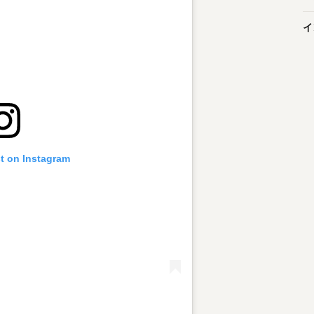
イ
st on Instagram