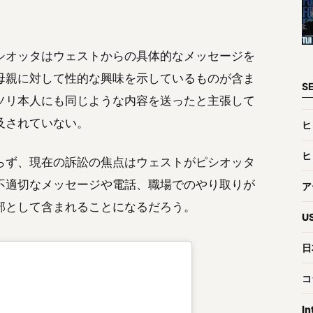
シオッタはウェストからの具体的なメッセージを
母親に対して性的な興味を示しているものが含ま
S
ソリ本人にも同じような内容を送ったと主張して
及されていない。
ヒ
ヒ
らず、現在の訴訟の焦点はウェストがピシオッタ
不適切なメッセージや電話、職場でのやり取りが
ア
部として含まれることになるだろう。
U
日
コ
In