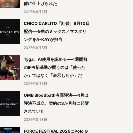
前に仕上げられた
2026年8月8日
CHICO CARLITO『紅碧』8月10日
配信──9曲のミックス／マスタリ
ングをA-KAYが担当
2026年8月8日
Tyga、AI使用を認める──1週間前
のIFPI新基準が問うのは「使った
か」ではなく「表示したか」だ
2026年8月8日
OMB Bloodbath有罪評決──1月は
評決不成立、契約の3か月前に起訴
されていた
2026年8月8日
FORCE FESTIVAL 2026にPolo G