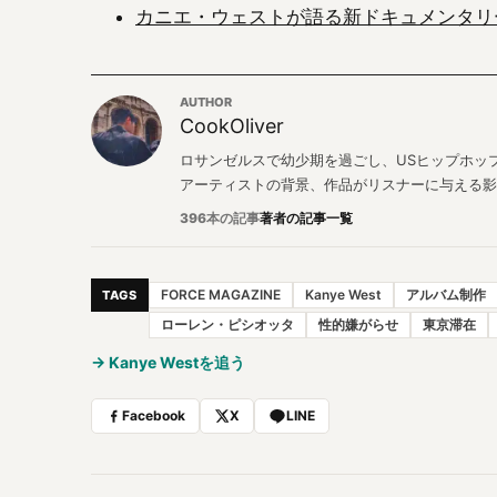
カニエ・ウェストが語る新ドキュメンタリ
AUTHOR
CookOliver
ロサンゼルスで幼少期を過ごし、USヒップホップと
アーティストの背景、作品がリスナーに与える影
396本の記事
著者の記事一覧
FORCE MAGAZINE
Kanye West
アルバム制作
TAGS
ローレン・ピシオッタ
性的嫌がらせ
東京滞在
→ Kanye Westを追う
Facebook
X
LINE