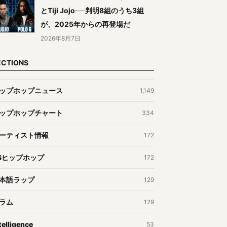
とTiji Jojo──判明8組のうち3組
が、2025年からの再登場だ
2026年8月7日
ECTIONS
ップホップニュース
1,149
ップホップチャート
334
ーティスト情報
172
Sヒップホップ
172
本語ラップ
129
ラム
129
telligence
53