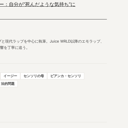
ー：自分が“死んだような気持ち”に
現代ラップを中心に執筆。Juice WRLD以降のエモラップ、
響を丁寧に追う。
イージー
センソリの母
ビアンカ・センソリ
法的問題