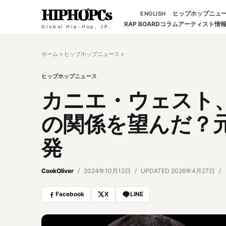
HIPHOPCs
ヒップホップニュ
ENGLISH
RAP BOARD
コラム
アーティスト情
Global Hip-Hop, JP.
ホーム
»
ヒップホップニュース
»
ヒップホップニュース
カニエ・ウェスト
の関係を望んだ？
発
CookOliver
2024年10月12日
UPDATED 2026年4月27日
Facebook
X
LINE