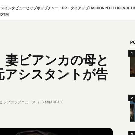
ース
インタビュー
ヒップホップチャート
PR・タイアップ
FASHION
INTELLIGENCE U
報
DTM
P
、妻ビアンカの母と
元アシスタントが告
ヒップホップニュース
3 MIN READ