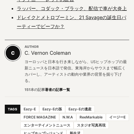
ラッパー、コダック・ブラック、配信で車が大炎上
ドレイクとメトロブーミン、21 Savageの誕生日パ
ーティーでビーフか？
AUTHOR
C
C. Vernon Coleman
ヨーロッパと日本を行き来しながら、USヒップホップの最
新ニュースを日本語で発信。東海岸からサウスまで幅広く
カバーし、アーティストの動向や業界の背景を掘り下げ
る。
151本の記事
著者の記事一覧
Eazy-E
Eazy-Eの孫
Eazy-Eの遺産
TAGS
FORCE MAGAZINE
N.W.A
ReeMarkable
イージーE
エンターテイメントニュース
スタジオ写真再現
ヒップホップレジェンド
新生児