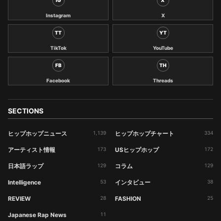
IG
X
Instagram
X
TT
YT
TikTok
YouTube
FB
TH
Facebook
Threads
SECTIONS
ヒップホップニュース
1,139
ヒップホップチャート
334
アーティスト情報
173
USヒップホップ
172
日本語ラップ
129
コラム
129
Intelligence
53
インタビュー
38
REVIEW
28
FASHION
25
Japanese Rap News
11