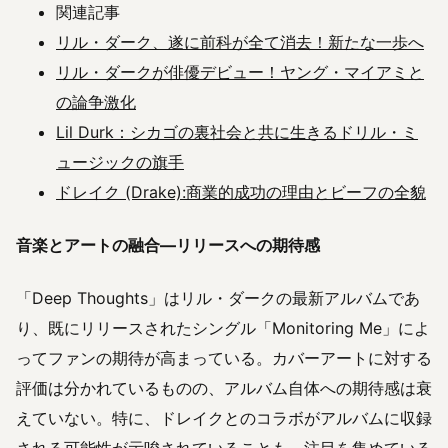
関連記事
リル・ダーク、遂に前科が全て消去！新たな一歩へ
リル・ダークが俳優デビュー！ヤング・マイアミと
の論争激化
Lil Durk：シカゴの裏社会と共に生きるドリル・ミ
ュージックの旗手
ドレイク (Drake):商業的成功の理由とビーフの全貌
音楽とアートの融合—リリースへの期待感
「Deep Thoughts」はリル・ダークの最新アルバムであ
り、既にリリースされたシングル「Monitoring Me」によ
ってファンの期待が高まっている。カバーアートに対する
評価は分かれているものの、アルバム自体への期待感は衰
えていない。特に、ドレイクとのコラボがアルバムに収録
される可能性が示唆されていることも、注目を集めている