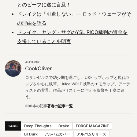
とのビーフに遂に言及！
ドレイクは「引退しない」— ロッド・ウェーブがそ
の理由を語る
ドレイク、ヤング・サグのYSL RICO裁判の資金を
支援していることを明言
AUTHOR
CookOliver
ロサンゼルスで幼少期を過ごし、USヒップホップと現代ラ
ップを中心に執筆。Juice WRLD以降のエモラップ、アーテ
ィストの背景、作品がリスナーに与える影響を丁寧に追
う。
396本の記事
著者の記事一覧
Deep Thoughts
Drake
FORCE MAGAZINE
TAGS
Lil Durk
アルバムカバー
アルバムリリース