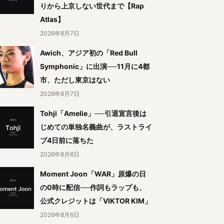
りから上京しない世代まで【Rap
Atlas】
2026年8月7日
Awich、アジア初の「Red Bull
Symphonic」に出演──11月に4都
市、ただし東京はない
2026年8月7日
Tohji「Amelie」──引退宣言後は
じめての単独名義曲が、ラストライ
ブ4日前に落ちた
2026年8月6日
Moment Joon「WAR」原爆の日
の0時に配信──作詞もラップも、
公式クレジットは「VIKTOR KIM」
2026年8月6日