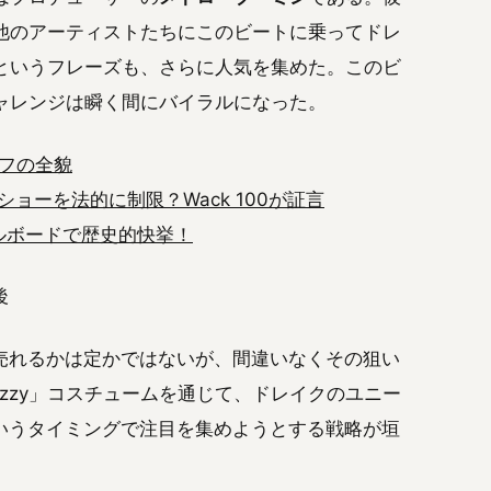
し、他のアーティストたちにこのビートに乗ってドレ
y」というフレーズも、さらに人気を集めた。このビ
」チャレンジは瞬く間にバイラルになった。
ーフの全貌
ョーを法的に制限？Wack 100が証言
」ビルボードで歴史的快挙！
後
売れるかは定かではないが、間違いなくその狙い
izzy」コスチュームを通じて、ドレイクのユニー
いうタイミングで注目を集めようとする戦略が垣