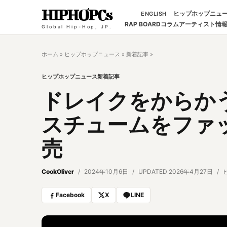
HIPHOPCs
ヒップホップニュ
ENGLISH
RAP BOARD
コラム
アーティスト情
Global Hip-Hop, JP.
ホーム
»
ヒップホップニュース
»
新着記事
»
ヒップホップニュース
新着記事
ドレイクをからかう
スチュームをファ
売
CookOliver
2024年10月6日
UPDATED 2026年4月27日
Facebook
X
LINE