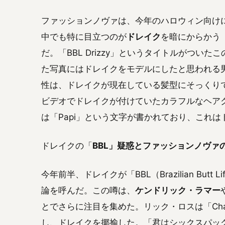
ファッションノヴァは、今年のハロウィン向け
中でも特に目立つのが
ドレイク
を暗にからかう「BBL 
だ。「BBL Drizzy」というタイトルがつい
た写真にはドレイクをモデルにしたと思われる
性は、ドレイクが現在している髪型にそっくりで、さら
ビデオでドレイクが付けていたカラフルなヘア
は「Papi」という文字が書かれており、これ
ドレイクの「
BBL」疑惑とファッションノヴァ
今年前半、ドレイクが「BBL（Brazilian Bu
論を呼んだ。この噂は、
ケンドリック・ラマー
とでさらに注目を集めた。リック・ロスは「Cham
し、ドレイクを揶揄した。「君はシックスパッ