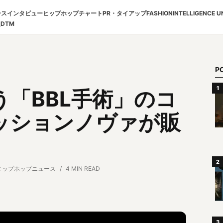
ース
インタビュー
ヒップホップチャート
PR・タイアップ
FASHION
INTELLIGENCE U
報
DTM
P
「BBL手術」のコ
ッションノヴァが販
ヒップホップニュース
4 MIN READ