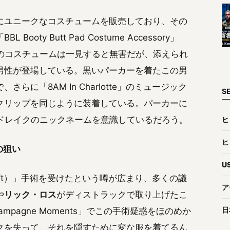
にユニークなコスチュームを販売しており、その
Booty Butt Pad Costume Accessory」
たこのコスチュームは一見すると無害だが、添えられ
男性が登場している。黒いパーカーを着たこの男
に「8AM In Charlotte」のミュージック
S
クリップを同じように装着している。パーカーに
はドレイクのニックネームを意識しているだろう。
ヒ
ヒ
の狙い
U
tt Lift）」手術を受けたという噂が広まり、多くの議
ア
や
リック・ロス
がディストラックで取り上げたこ
日
pagne Moments」でこの手術疑惑をほのめか
クを失って、それを隠すために変な服を着てるん