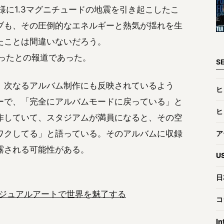
同様に1.3マグニチュードの地震を引き起こしたこ
ブも、その圧倒的なエネルギーと熱気が揺れを生
たことは間違いないだろう。
こったとの報道であった。
S
、次なるアルバム制作にも反映されているよう
ヒ
ーで、「完全にアルバムモードに戻っている」と
ヒ
作していて、スタジアムが満員になると、その空
ワクしてる」と語っている。そのアルバムに収録
ア
露される可能性がある。
U
日
ジュアルアートで世界を魅了する
コ
In