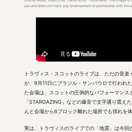
Official Music Video Link: Travis Scott - FE!N Note: This image is 
use and does not imply any endorsement or partnership with the art
トラヴィス・スコットのライブは、ただの音楽
が、9月11日にブラジル・サンパウロで行われた
た会場は、スコットの圧倒的なパフォーマンスと、
「STARGAZING」などの爆音で文字通り震
んと会場から6ブロック離れた場所でも揺れを
実は、トラヴィスのライブでの「地震」は今回が初