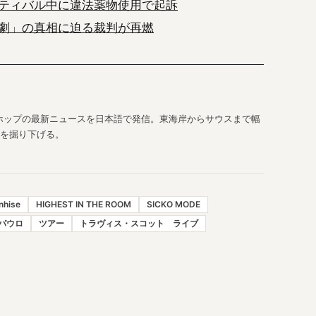
ティバル中に違法薬物使用で起訴
劇」の真相に迫る裁判が再燃
ホップの最新ニュースを日本語で発信。東海岸からサウスまで幅
を掘り下げる。
nhise
HIGHEST IN THE ROOM
SICKO MODE
パウロ
ツアー
トラヴィス・スコット ライブ