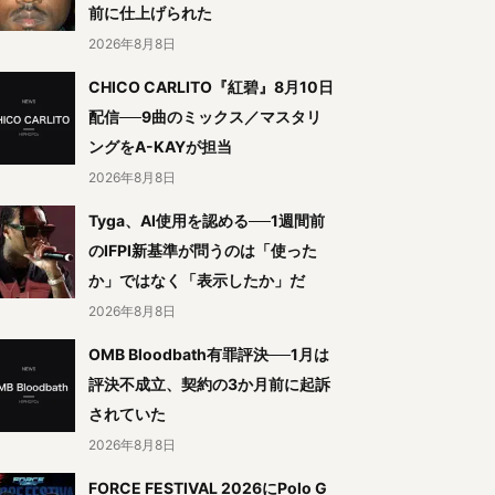
前に仕上げられた
2026年8月8日
CHICO CARLITO『紅碧』8月10日
配信──9曲のミックス／マスタリ
ングをA-KAYが担当
2026年8月8日
Tyga、AI使用を認める──1週間前
のIFPI新基準が問うのは「使った
か」ではなく「表示したか」だ
2026年8月8日
OMB Bloodbath有罪評決──1月は
評決不成立、契約の3か月前に起訴
されていた
2026年8月8日
FORCE FESTIVAL 2026にPolo G