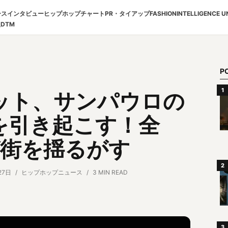
ース
インタビュー
ヒップホップチャート
PR・タイアップ
FASHION
INTELLIGENCE U
報
DTM
P
ット、サンパウロの
を引き起こす！全
が街を揺るがす
27日
ヒップホップニュース
3 MIN READ