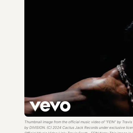
Thumbnail image from the official music video of “FE!N” by Travis
by DIVISION. (C) 2024 Cactus Jack Records under exclusive licen