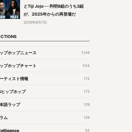
とTiji Jojo──判明8組のうち3組
が、2025年からの再登場だ
2026年8月7日
ECTIONS
ップホップニュース
1,149
ップホップチャート
334
ーティスト情報
172
Sヒップホップ
172
本語ラップ
129
ラム
129
telligence
53