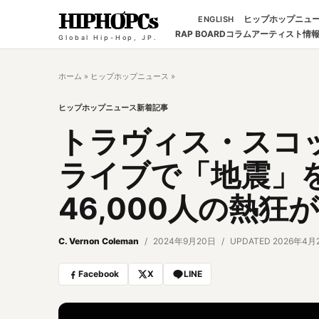
HIPHOPCs
ヒップホップニュ
ENGLISH
RAP BOARD
コラム
アーティスト情
Global Hip-Hop, JP.
ホーム
»
ヒップホップニュース
»
ヒップホップニュース
新着記事
トラヴィス・スコ
ライブで「地震」
46,000人の熱狂
C. Vernon Coleman
2024年9月20日
UPDATED 2026年4月
Facebook
X
LINE