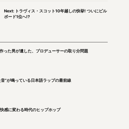
Next: トラヴィス・スコット10年越しの快挙! ついにビル
ボード1位へ!?
ODE」を作った男が遺した、プロデューサーの取り分問題
た音”が鳴っている日本語ラップの最前線
が快感に変わる時代のヒップホップ