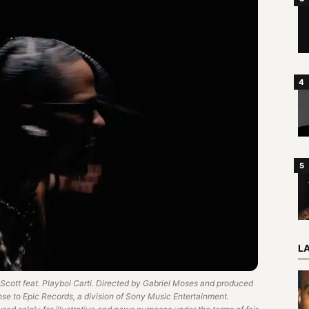
L
 Scott feat. Playboi Carti. Directed by Gabriel Moses and produced
se to Epic Records, a division of Sony Music Entertainment.