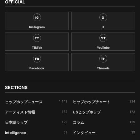
OFFICIAL
IG
X
Instagram
X
TT
YT
TikTok
YouTube
FB
TH
Facebook
Threads
SECTIONS
ヒップホップニュース
1,143
ヒップホップチャート
334
アーティスト情報
172
USヒップホップ
172
日本語ラップ
129
コラム
129
Intelligence
53
インタビュー
39