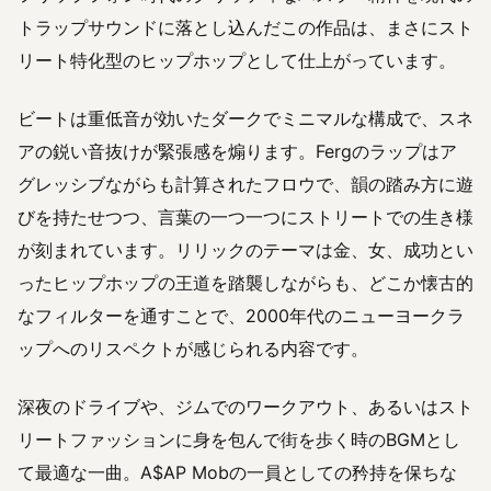
トラップサウンドに落とし込んだこの作品は、まさにスト
リート特化型のヒップホップとして仕上がっています。
ビートは重低音が効いたダークでミニマルな構成で、スネ
アの鋭い音抜けが緊張感を煽ります。Fergのラップはア
グレッシブながらも計算されたフロウで、韻の踏み方に遊
びを持たせつつ、言葉の一つ一つにストリートでの生き様
が刻まれています。リリックのテーマは金、女、成功とい
ったヒップホップの王道を踏襲しながらも、どこか懐古的
なフィルターを通すことで、2000年代のニューヨークラ
ップへのリスペクトが感じられる内容です。
深夜のドライブや、ジムでのワークアウト、あるいはスト
リートファッションに身を包んで街を歩く時のBGMとし
て最適な一曲。A$AP Mobの一員としての矜持を保ちな