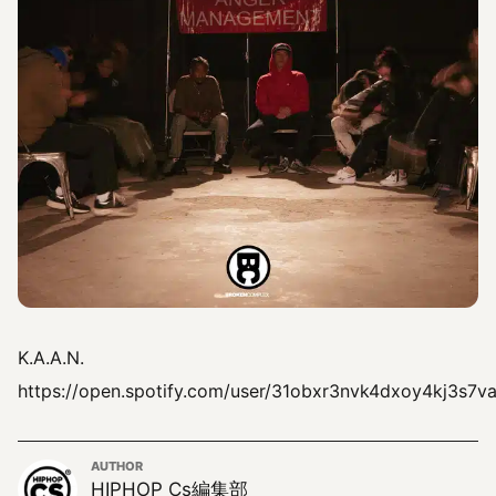
K.A.A.N.
https://open.spotify.com/user/31obxr3nvk4dxoy4kj3s7v
AUTHOR
HIPHOP Cs編集部