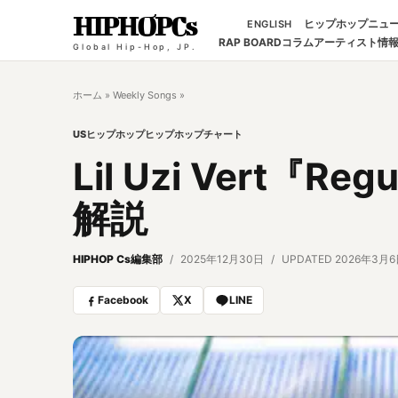
HIPHOPCs
ヒップホップニュ
ENGLISH
RAP BOARD
コラム
アーティスト情
Global Hip-Hop, JP.
ホーム
»
Weekly Songs
»
USヒップホップ
ヒップホップチャート
Lil Uzi Vert『
解説
HIPHOP Cs編集部
2025年12月30日
UPDATED 2026年3月
Facebook
X
LINE