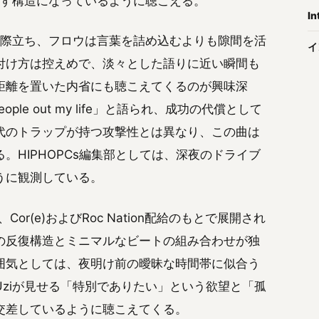
出す構造になっているように聴こえる。
In
が際立ち、フロウは言葉を詰め込むよりも隙間を活
イ
付け方は控えめで、淡々とした語りに近い瞬間も
距離を置いた内省にも聴こえてくるのが興味深
r people out my life」と語られ、成功の代償として
代のトラップが持つ攻撃性とは異なり、この曲は
HIPHOPCs編集部としては、深夜のドライブ
うに観測している。
or(e)およびRoc Nation配給のもとで展開され
の反復構造とミニマルなビートの組み合わせが独
囲気としては、夜明け前の曖昧な時間帯に似合う
ziが見せる「特別でありたい」という欲望と「孤
交差しているように聴こえてくる。