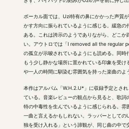
ぎず、ハイハットの刻みがUziの声を前に押し
ボーカル面では、Uzi特有の鼻にかかった声質
かす方向に振られているように感じる。緩急の
ある。これは誇示のようでありながら、どこか
い。アウトロでは「I removed all the regula
の孤立が示唆されているようにも読める。同時
もう少し静かな場所に置かれている印象を受ける。
や一人の時間に馴染む雰囲気を持った楽曲のよ
本作はアルバム「W.H.2.U*」に収録予定とされ、C
ている。音楽レビューの観点から見ると、歌詞
特の中毒性を生んでいるように感じられる。雰
一曲と言えるかもしれない。ラッパーとしてのU
独を受け入れる」という諦観が、同じ曲の中で