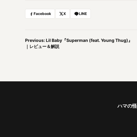
Facebook
X
LINE
Previous: Lil Baby『Superman (feat. Young Thug)』
｜レビュー＆解説
ハマの怪物