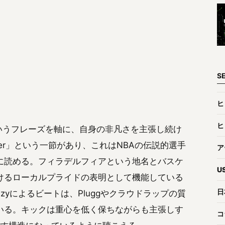
S
ヒ
ヒ
egular」というフレーズを軸に、自身の非凡さを主張し続け
The Answer」という一節があり、これはNBAの伝説的選手
ア
に読める。フィラデルフィアという地名とバスケ
U
けるローカルプライドの表明として機能している
日
azyによるビートは、Pluggやクラウドラップの質
いる。キックは重心を低く保ちながらも主張しす
コ