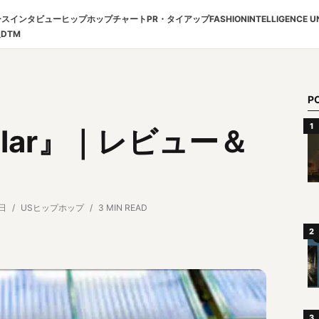
ース
インタビュー
ヒップホップチャート
PR・タイアップ
FASHION
INTELLIGENCE U
報
DTM
P
Regular』｜レビュー＆
6日
USヒップホップ
3 MIN READ