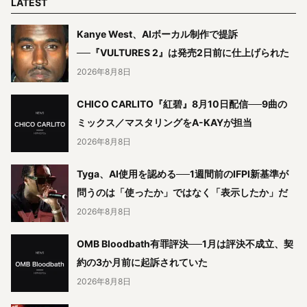
LATEST
Kanye West、AIボーカル制作で提訴
──『VULTURES 2』は発売2日前に仕上げられた
2026年8月8日
CHICO CARLITO『紅碧』8月10日配信──9曲の
ミックス／マスタリングをA-KAYが担当
2026年8月8日
Tyga、AI使用を認める──1週間前のIFPI新基準が
問うのは「使ったか」ではなく「表示したか」だ
2026年8月8日
OMB Bloodbath有罪評決──1月は評決不成立、契
約の3か月前に起訴されていた
2026年8月8日