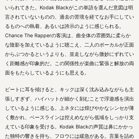
いられてきた。Kodak Blackがこの単語を選んだ意図は明
言されていないものの、過去の苦境を経てなお手にしてい
るものへの執着、あるいは誇示のように感じられる。
Chance The Rapperの客演は、曲全体の雰囲気に柔らか
な陰影を加えているように聴こえ、二人のボーカルが正面
からぶつかるというよりも、並走しながら微妙にずれてい
く距離感が印象的だ。この関係性が楽曲に緊張と解放の両
面をもたらしているようにも思える。
ビートに耳を傾けると、キックは深く沈み込みながらも主
張しすぎず、ハイハットが細かく刻むことで浮遊感を演出
しているように感じる。上ネタには煌びやかなシンセが薄
く敷かれ、ベースラインは控えめながら低域をしっかり支
えている印象を受ける。Kodak Blackの声質は鼻にかかっ
た独特の響きを持ち、フロウには緩急がある。言葉を詰め