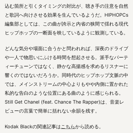
込む箇所と引くタイミングの対比が、聴き手の注意を自然
と歌詞へ向けさせる効果を生んでいるようだ。HIPHOPCs
編集部としては、この曲が誇示と内省の狭間で揺れる現代
ヒップホップの一断面を映しているように観測している。
どんな気分や場面に合うかと問われれば、深夜のドライブ
や一人で物思いにふける時間を想起させる。派手なパーテ
ィーチューンではなく、静かな高揚感を求めるリスナーに
響くのではないだろうか。同時代のヒップホップ文脈の中
では、メインストリームの中心よりもやや内側に置かれた
私的な告白のような位置にある曲のように感じられる。
Still Get Chanel (feat. Chance The Rapper)は、音楽レ
ビューの言葉で簡単に括れない余韻を残す。
Kodak Blackの関連記事は
こちら
から読める。