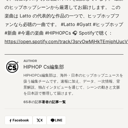
のヒップホップシーンから厳選してお届けします。 この
楽曲は Latto の代表的な作品の一つで、ヒップホップフ
ァンなら必聴の一曲です。 #Latto #Gyatt #ヒップホップ
#新曲 #今週の楽曲 #HIPHOPCs 🎧 Spotifyで聴く：
https://open.spotify.com/track/3srvOwMjHkTEmjphUucV
AUTHOR
HIPHOP Cs編集部
HIPHOPCs編集部は、海外・日本のヒップホップニュースを
扱う編集チームです。速報に加え、データ、一次情報、背
景解説、独占インタビューを通じて、シーンの動きと文脈
を日本語で整理して届けます。
65本の記事
著者の記事一覧
Facebook
X
LINE