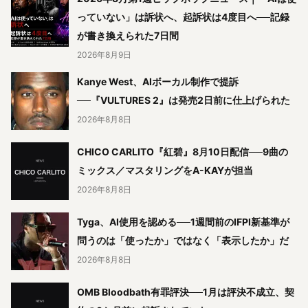
っていない」は訴状へ、起訴状は4度目へ──記録
が書き換えられた7日間
2026年8月9日
Kanye West、AIボーカル制作で提訴
──『VULTURES 2』は発売2日前に仕上げられた
2026年8月8日
CHICO CARLITO『紅碧』8月10日配信──9曲の
ミックス／マスタリングをA-KAYが担当
2026年8月8日
Tyga、AI使用を認める──1週間前のIFPI新基準が
問うのは「使ったか」ではなく「表示したか」だ
2026年8月8日
OMB Bloodbath有罪評決──1月は評決不成立、契