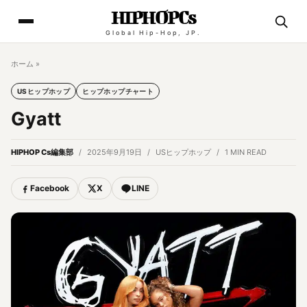
HIPHOPCs
Global Hip-Hop, JP.
ホーム
»
USヒップホップ
ヒップホップチャート
Gyatt
HIPHOP Cs編集部
2025年9月19日
USヒップホップ
1 MIN READ
Facebook
X
LINE