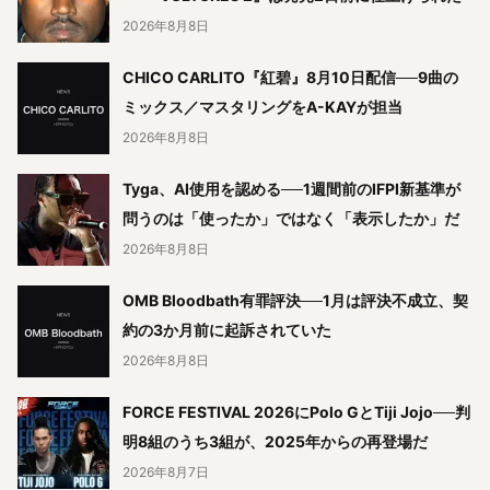
2026年8月8日
CHICO CARLITO『紅碧』8月10日配信──9曲の
ミックス／マスタリングをA-KAYが担当
2026年8月8日
Tyga、AI使用を認める──1週間前のIFPI新基準が
問うのは「使ったか」ではなく「表示したか」だ
2026年8月8日
OMB Bloodbath有罪評決──1月は評決不成立、契
約の3か月前に起訴されていた
2026年8月8日
FORCE FESTIVAL 2026にPolo GとTiji Jojo──判
明8組のうち3組が、2025年からの再登場だ
2026年8月7日