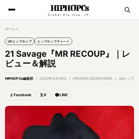
HIPHOPCs
Global Hip-Hop, JP.
ホーム
»
USヒップホップ
ヒップホップチャート
21 Savage『MR RECOUP』｜レ
ビュー＆解説
HIPHOP Cs編集部
2025年12月30日
UPDATED 2026年3月6日
USヒップホ
Facebook
X
LINE