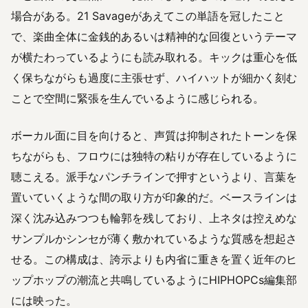
場合がある。21 Savageがあえてこの単語を冠したこと
で、楽曲全体に金銭的あるいは精神的な回復というテーマ
が横たわっているようにも読み取れる。キックは重心を低
く保ちながらも過度に主張せず、ハイハットが細かく刻む
ことで空間に緊張を生んでいるように感じられる。
ボーカル面に目を向けると、声質は抑制されたトーンを保
ちながらも、フロウには独特の粘りが存在しているように
聴こえる。派手なパンチラインで押すというより、言葉を
置いていくような間の取り方が印象的だ。ベースラインは
深く沈み込みつつも輪郭を残しており、上ネタは控えめな
サンプルかシンセが薄く敷かれているような質感を想起さ
せる。この構成は、誇示よりも内省に重きを置く近年のヒ
ップホップの潮流と共鳴しているようにHIPHOPCs編集部
には映った。