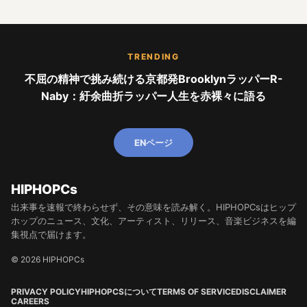
TRENDING
不屈の精神で挑み続ける京都発BrooklynラッパーR-
Naby：紆余曲折ラッパー人生を赤裸々に語る
ENページ
HIPHOPCs
出来事を速報で終わらせず、その意味を読み解く。HIPHOPCsはヒップ
ホップのニュース、文化、アーティスト、リリース、音楽ビジネスを編
集視点で届けます。
© 2026 HIPHOPCs
PRIVACY POLICY
HIPHOPCSについて
TERMS OF SERVICE
DISCLAIMER
CAREERS