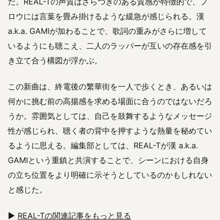
だ。REAL-Tの声質はざらつきのある質感が特徴的で、フ
ロウには言葉を畳み掛けるような緩急が感じられる。漢
a.k.a. GAMIが加わることで、歌詞の重みがさらに増して
いるようにも聴こえ、二人のラッパーが互いの存在感を引
き立て合う構図が浮かぶ。
この新曲は、終電後の繁華街を一人で歩くとき、あるいは
何かに挑む前の高揚感を求める場面に合うのではないだろ
うか。雰囲気としては、自己を鼓舞するようなメッセージ
性が感じられ、聴く者の背中を押すような熱量を秘めてい
るように思える。編集部としては、REAL-Tが漢 a.k.a.
GAMIという重鎮と共演することで、シーンにおける自身
の立ち位置をより明確に示そうとしているのかもしれない
と感じた。
▶︎
REAL-Tの関連記事をもっと見る