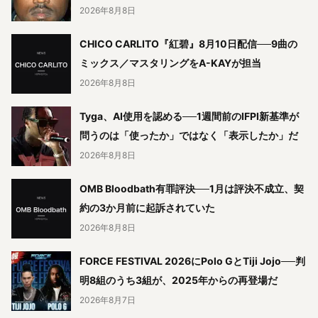
2026年8月8日
CHICO CARLITO『紅碧』8月10日配信──9曲の
ミックス／マスタリングをA-KAYが担当
2026年8月8日
Tyga、AI使用を認める──1週間前のIFPI新基準が
問うのは「使ったか」ではなく「表示したか」だ
2026年8月8日
OMB Bloodbath有罪評決──1月は評決不成立、契
約の3か月前に起訴されていた
2026年8月8日
FORCE FESTIVAL 2026にPolo GとTiji Jojo──判
明8組のうち3組が、2025年からの再登場だ
2026年8月7日