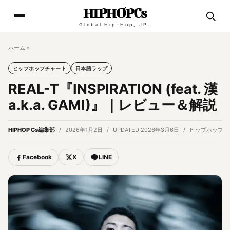
HIPHOPCs
Global Hip-Hop, JP.
ホーム
»
ヒップホップチャート
日本語ラップ
REAL-T『INSPIRATION (feat. 漢
a.k.a. GAMI)』｜レビュー＆解説
HIPHOP Cs編集部
2026年1月2日
UPDATED 2026年3月6日
ヒップホップチ
Facebook
X
LINE