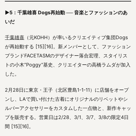
▶5：千葉雄喜 Dogs再始動 ── 音楽とファッションのあ
いだ
千葉雄喜
（元KOHH）が率いるクリエイティブ集団Dogs
が再始動する [15][16]。新メンバーとして、ファッション
ブランドFACETASMのデザイナー落合宏理、スタイリス
トの小木”Poggy”基史、クリエイターの高橋ラムダが加入
した。
2月28日に東京・王子（北区豊島1-1-11）に店舗をオープ
ンし、LAで買い付けた古着にオリジナルのリベットやシ
ルバーアクセサリーをカスタムした一点物と、新作キャッ
プを販売する。営業日は2/28、3/1、3/7、3/8の限定4日
間 [15][16]。