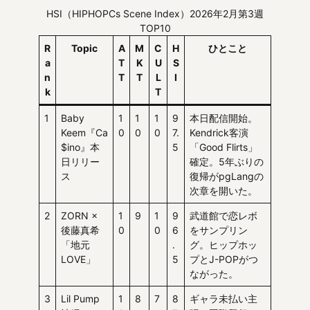
HSI（HIPHOPCs Scene Index）2026年2月第3週
TOP10
R
Topic
A
M
C
H
ひとこと
a
T
K
U
S
n
T
T
L
I
k
T
1
Baby
1
1
1
9
本日配信開始。
Keem『Ca
0
0
0
7.
Kendrick客演
$ino』本
5
「Good Flirts」
日リリー
確定。5年ぶりの
ス
復帰がpgLangの
次章を開いた。
2
ZORN ×
1
9
1
9
武道館で恋レボ
後藤真希
0
0
6
をサンプリン
「地元
.
グ。ヒップホッ
LOVE」
5
プとJ-POPがつ
ながった。
3
Lil Pump
1
8
7
8
ギャラ未払い主