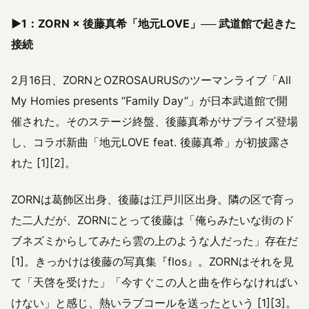
▶1：ZORN × 後藤真希「地元LOVE」── 武道館で起きた
接続
2月16日、ZORNとOZROSAURUSのツーマンライブ「All
My Homies presents “Family Day”」が日本武道館で開
催された。そのステージ終盤、後藤真希がサプライズ登場
し、コラボ新曲「地元LOVE feat. 後藤真希」が初披露さ
れた [1][2]。
ZORNは葛飾区出身、後藤は江戸川区出身。隣の区で育っ
た二人だが、ZORNにとって後藤は「俺らみたいな街のド
ブネズミからしてみたら雲の上のような人だった」存在だ
[1]。きっかけは後藤の写真集『flos』。ZORNはそれを見
て「天啓を受けた」「今すぐこの人と曲を作らなければい
けない」と感じ、熱いラブコールを送ったという [1][3]。