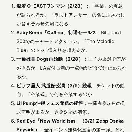
般若 O-EASTワンマン（2/23）
：「卒業」の真意
が語られるか。「ラストアンサー」の名にふさわし
い答え合わせの場になる。
Baby Keem『Ca$ino』初週セールス
：Billboard
200でのチャートアクション。『The Melodic
Blue』のトップ5入りを超えるか。
千葉雄喜 Dogs再始動（2/28）
：王子の店舗で何が
起きるか。LA買付古着の一点物がどう受け止められ
るか。
ピラフ星人 武道館公演（3/5）続報
：チケットの動
向。「卒業式」で何を卒業するのか。
Lil Pump沖縄フェス問題の続報
：主催者側からの公
式声明が出るか。返金対応の有無。
Red Eye「New World Ism」（3/21 Zepp Osaka
Bayside）
：全イベント無料化宣言の第一弾。どれ