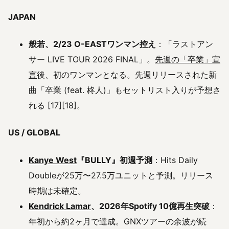
JAPAN
般若、2/23 O-EASTワンマン控え
：「ラストアン
サー LIVE TOUR 2026 FINAL」。
先週の「卒業」宣
言
後、初のワンマンとなる。先週リリースされた新
曲「卒業 (feat. 柊人)」もセットリスト入りが予想さ
れる [17][18]。
US / GLOBAL
Kanye West
『BULLY』初週予測
：Hits Daily
Doubleが25万〜27.5万ユニットと予測。リリース
時期は未確定。
Kendrick Lamar
、2026年Spotify 10億再生突破
：
年初から約2ヶ月で達成。GNXツアーの余波が続