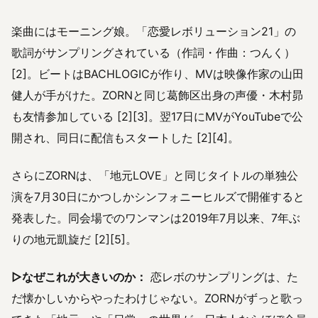
楽曲にはモーニング娘。「恋愛レボリューション21」の
歌詞がサンプリングされている（作詞・作曲：つんく）
[2]。ビートはBACHLOGICが作り、MVは映像作家の山田
健人が手がけた。ZORNと同じ葛飾区出身の声優・木村昴
も友情参加している [2][3]。翌17日にMVがYouTubeで公
開され、同日に配信もスタートした [2][4]。
さらにZORNは、「地元LOVE」と同じタイトルの単独公
演を7月30日にかつしかシンフォニーヒルズで開催すると
発表した。同会場でのワンマンは2019年7月以来、7年ぶ
りの地元凱旋だ [2][5]。
▷なぜこれが大きいのか：
恋レボのサンプリングは、た
だ懐かしいからやったわけじゃない。ZORNがずっと歌っ