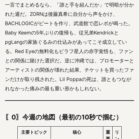
一言でまとめるなら、「誰と手を組んだか」で明暗が分か
れた週だ。ZORNは後藤真希に自分から声をかけ、
BACHLOGICがビートを作り、武道館で恋レボが鳴った。
Baby Keemの5年ぶりの復帰も、従兄弟Kendrickと
pgLangの家族ぐるみの仕込みがあってこそ成立してい
る。Red Eyeの無料化もピラフ星人の赤字覚悟も、ファン
との関係に賭けた選択だ。逆に沖縄では、プロモーターと
アーティストの関係が壊れた結果、チケットを買ったファ
ンだけが取り残された。Lil Poppaの死は、誰ともつなが
れなかった痛みの最も重い形かもしれない。
〖0〗今週の地図（最初の10秒で掴む）
主要トピック
核心
重
リ
要
ン