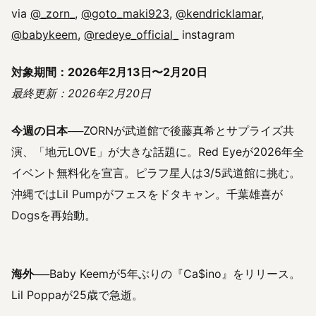
via
@_zorn_
,
@goto_maki923
,
@kendricklamar
,
@babykeem
,
@redeye_official_
instagram
対象期間：2026年2月13日〜2月20日
最終更新：2026年2月20日
今週の日本
──ZORNが武道館で後藤真希とサプライズ共
演、「地元LOVE」が大きな話題に。Red Eyeが2026年全
イベント無料化を宣言。ピラフ星人は3/5武道館に挑む。
沖縄ではLil Pumpがフェスをドタキャン。千葉雄喜が
Dogsを再始動。
海外
──Baby Keemが5年ぶりの『Ca$ino』をリリース。
Lil Poppaが25歳で急逝。