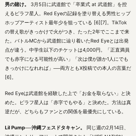
男の賭け。
3月5日に武道館で「卒業式 at 武道館」を控
えるピラフ星人。Red Eyeの記録を塗り替える男性ヒップ
ホップアーティスト最年少を狙っている [6][7]。TikTok
の替え歌がきっかけで火がつき、たった2年でここまで来
た。バトルMCから武道館に辿り着いたRed Eyeとは出発
点が違う。中学生以下のチケットは4,000円。「正直満員
でも赤字になる可能性が高い」「次は僕が誰か1人にでも
きっかけになれれば」──両方ともX投稿での本人の言葉だ
[6]。
Red Eyeは武道館を経験した上で「お金を取らない」と決
めた。ピラフ星人は「赤字でもやる」と決めた。方法は真
逆だが、どちらもファンとの関係を最優先にしている。
Lil Pump──沖縄フェスドタキャン。
同じ週の2月14日、