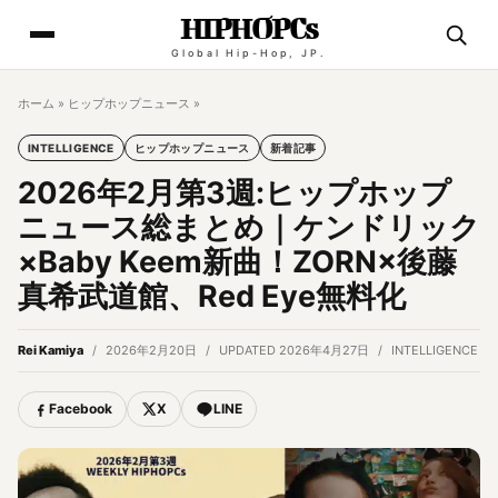
HIPHOPCs
Global Hip-Hop, JP.
ホーム
»
ヒップホップニュース
»
INTELLIGENCE
ヒップホップニュース
新着記事
2026年2月第3週:ヒップホップ
ニュース総まとめ｜ケンドリック
×Baby Keem新曲！ZORN×後藤
真希武道館、Red Eye無料化
Rei Kamiya
2026年2月20日
UPDATED 2026年4月27日
INTELLIGENCE
Facebook
X
LINE