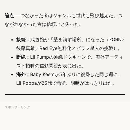
論点
──つながった者はジャンルも世代も飛び越えた。つ
ながれなかった者は信頼ごと失った。
接続：
武道館が「壁を消す場所」になった（ZORN×
後藤真希／Red Eye無料化／ピラフ星人の挑戦）。
断絶：
Lil Pumpの沖縄ドタキャンで、海外アーティ
スト招聘の信頼問題が表に出た。
海外：
Baby Keemが5年ぶりに復帰した同じ週に、
Lil Poppaが25歳で急逝。明暗がはっきり出た。
スポンサーリンク