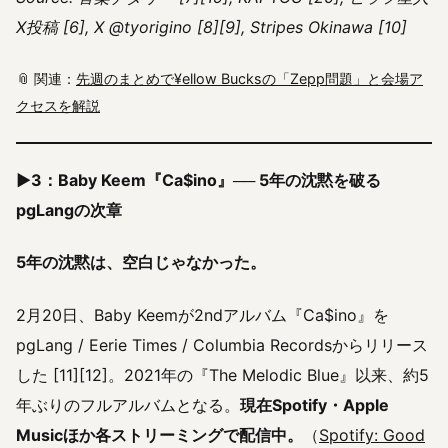
X投稿 [6], X @tyorigino [8][9], Stripes Okinawa [10]
📎 関連：
先週のまとめで¥ellow Bucksの「Zepp問題」と会場ア
クセスを解説
▶3：Baby Keem『Ca$ino』── 5年の沈黙を破る
pgLangの次章
5年の沈黙は、空白じゃなかった。
2月20日、Baby Keemが2ndアルバム『Ca$ino』を
pgLang / Eerie Times / Columbia Recordsからリリース
した [11][12]。2021年の『The Melodic Blue』以来、約5
年ぶりのフルアルバムとなる。
現在Spotify・Apple
Musicほか各ストリーミングで配信中。
（
Spotify: Good