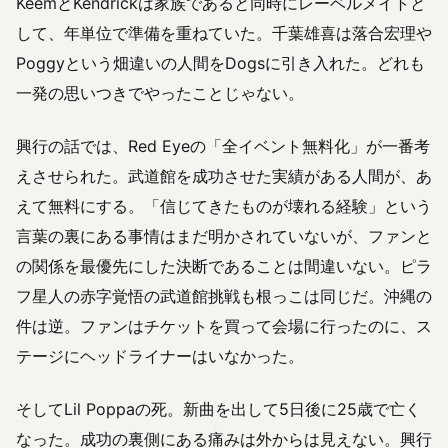
KeemとKendrickは家族であると同時にレーベルメイトと
して、年単位で準備を重ねていた。千葉雄喜は落合宏理や
Poggyという畑違いの人間をDogsに引き入れた。どれも
一発の思いつきでやったことじゃない。
興行の話では、Red Eyeの「全イベント無料化」が一番考
えさせられた。武道館を成功させた実績がある人間が、あ
えて無料にする。「信じてきたものが壊れる経験」という
言葉の裏にある事情はまだ明かされていないが、ファンと
の関係を最優先にした決断であることは間違いない。ピラ
フ星人の赤字覚悟の武道館挑戦も根っこは同じだ。沖縄の
件は逆。ファンはチケットを買って会場に行ったのに、ス
テージにヘッドライナーはいなかった。
そしてLil Poppaの死。新曲を出して5日後に25歳で亡く
なった。成功の裏側にある痛みは外からは見えない。興行