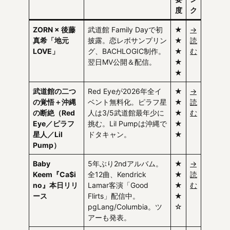
度
ク
ZORN × 後藤
武道館 Family Dayで初
★
→
真希「地元
披露。恋レボサンプリン
★
読
LOVE」
グ、BACHLOGIC制作。
★
む
翌日MV公開＆配信。
★
★
武道館の二つ
Red Eyeが2026年全イ
★
→
の覚悟＋沖縄
ベント無料化。ピラフ星
★
読
の断絶（Red
人は3/5武道館最年少に
★
む
Eye／ピラフ
挑む。Lil Pumpは沖縄で
★
星人／Lil
ドタキャン。
★
Pump）
Baby
5年ぶり2ndアルバム。
★
→
Keem『Ca$i
全12曲、Kendrick
★
読
no』本日リリ
Lamar客演「Good
★
む
ース
Flirts」配信中。
★
pgLang/Columbia。ツ
☆
アーも発表。