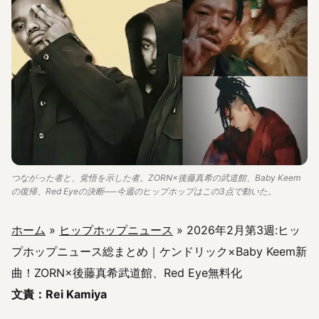
つながった者と、覚悟を示した者。ZORN×後藤真希の武道館、Baby Keem
の復帰、Red Eyeの決断──今週のヒップホップはこの3点で動いた。
ホーム
»
ヒップホップニュース
»
2026年2月第3週:ヒッ
プホップニュース総まとめ｜ケンドリック×Baby Keem新
曲！ZORN×後藤真希武道館、Red Eye無料化
文責：Rei Kamiya