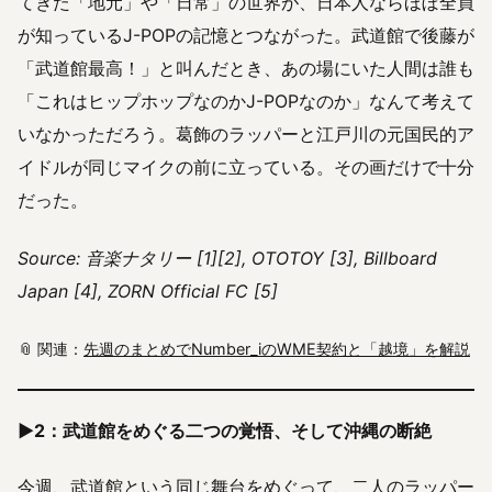
てきた「地元」や「日常」の世界が、日本人ならほぼ全員
が知っているJ-POPの記憶とつながった。武道館で後藤が
「武道館最高！」と叫んだとき、あの場にいた人間は誰も
「これはヒップホップなのかJ-POPなのか」なんて考えて
いなかっただろう。葛飾のラッパーと江戸川の元国民的ア
イドルが同じマイクの前に立っている。その画だけで十分
だった。
Source: 音楽ナタリー [1][2], OTOTOY [3], Billboard
Japan [4], ZORN Official FC [5]
📎 関連：
先週のまとめでNumber_iのWME契約と「越境」を解説
▶2：武道館をめぐる二つの覚悟、そして沖縄の断絶
今週、武道館という同じ舞台をめぐって、二人のラッパー