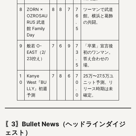
8
ZORN ×
8
8
7
7
ツーマンで武道
OZROSAU
6
館。横浜と葛飾
RUS 武道
.
の共闘。
館 Family
5
Day
9
般若 O-
7
6
9
7
「卒業」宣言後
EAST（2/
3
初のワンマン。
23控え）
.
答え合わせの
5
場。
1
Kanye
7
8
6
7
25万〜27.5万ユ
0
West『BU
0
ニット予測。リ
LLY』初週
.
リース時期は未
予測
0
確定。
〖3〗Bullet News（ヘッドラインダイジ
ェスト）