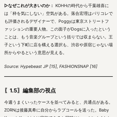
▷なぜこれが大きいのか：
KOHHの時代から千葉雄喜に
は「枠を気にしない」空気がある。落合宏理はパリコレで
も評価されるデザイナーで、Poggyは東京ストリートフ
ァッションの重要人物。この面子がDogsに入ったという
ことは、もう音楽グループという括りでは収まらない。王
子という下町に店を構える選択も、渋谷や原宿じゃない場
所からやるという意思が見える。
Source: Hypebeast JP [15], FASHIONSNAP [16]
〖1.5〗編集部の視点
今週うまくいったケースを並べてみると、共通点がある。
ZORNは後藤真希に自分からラブコールを送った。Baby