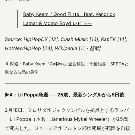
Baby Keem「Good Flirts」feat. Kendrick
Lamar & Momo Boyd レビュー
Source: HipHopDX [12], Clash Music [13], RapTV [14],
HotNewHipHop [24], Wikipedia [11・補助]
📎 関連：
Baby Keem『Ca$ino』全曲解説｜千葉雄喜・SEEDAと
重なる沈黙の美学
▶4：Lil Poppa急逝 ── 25歳、最新シングルから5日後
2月18日、フロリダ州ジャクソンビルを拠点とするラッパ
ーLil Poppa（本名：Janarious Mykel Wheeler）が25歳
で死去した。ジョージア州フルトン郡検死局が死因を自殺