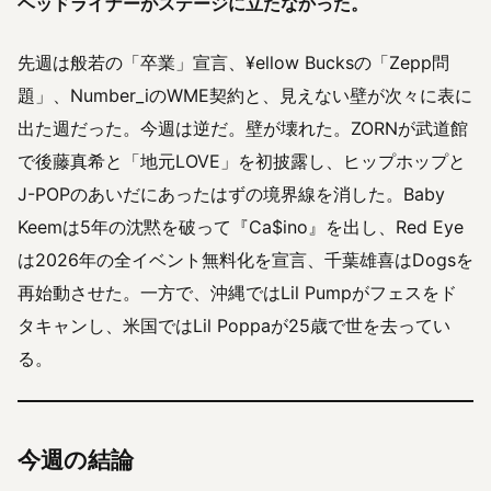
ヘッドライナーがステージに立たなかった。
先週は般若の「卒業」宣言、¥ellow Bucksの「Zepp問
題」、Number_iのWME契約と、見えない壁が次々に表に
出た週だった。今週は逆だ。壁が壊れた。ZORNが武道館
で後藤真希と「地元LOVE」を初披露し、ヒップホップと
J-POPのあいだにあったはずの境界線を消した。Baby
Keemは5年の沈黙を破って『Ca$ino』を出し、Red Eye
は2026年の全イベント無料化を宣言、千葉雄喜はDogsを
再始動させた。一方で、沖縄ではLil Pumpがフェスをド
タキャンし、米国ではLil Poppaが25歳で世を去ってい
る。
今週の結論