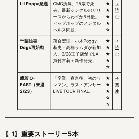
Lil Poppa急逝
CMG所属、25歳で死
★
→
去。最新シングルのリリ
★
読
ースからわずか5日後。
★
む
ヒップホップのメンタル
★
ヘルス問題。
☆
千葉雄喜
落合宏理・小木Poggy
★
→
Dogs再始動
基史・高橋ラムダが新加
★
読
入。2/28王子店舗でLA
★
む
買付古着＋新作発売。
★
☆
般若 O-
「卒業」宣言後、初のワ
★
→
EAST（来週
ンマン。ラストアンサー
★
関
2/23）
LIVE TOUR FINAL。
★
連
☆
☆
〖1〗重要ストーリー5本