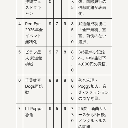
沖縄フェ
0
7.
張。国際興行の
スドタキ
5
信頼問題が表面
ャン
化。
4
Red Eye
9
7
9
8
武道館成功後に
2026年全
5
「全部無料」宣
イベント
.
言。前例のない
無料化
0
選択。
5
ピラフ星
9
7
8
8
3/5最年少記録
人 武道館
3
へ。中学生以下
挑戦
.
4,000円の覚悟。
0
6
千葉雄喜
8
8
8
8
落合宏理・
Dogs再始
0
Poggy加入。音
動
.
楽×ファッション
0
のつなぎ目。
7
Lil Poppa
9
5
9
7
25歳。新曲リリ
急逝
7.
ースから5日後。
0
メンタルヘルス
の問題。