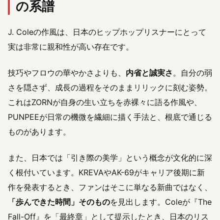
の系譜
J. Coleの作風は、日本のヒップホップリスナーにとって
実は非常に親和性が高い存在です。
技巧やフロウの華やかさよりも、
内省と誠実さ
。自分の弱
さを隠さず、成長の過程をそのままリリックに刻む姿勢。
これはZORNが自身の生い立ちを赤裸々に語る作風や、
PUNPEEが日常の機微を繊細に描く手法と、根底で通じる
ものがあります。
また、日本では「引き際の美学」という概念が文化的に深
く根付いています。KREVAやAK-69がキャリア後期に新
作を発表するとき、ファンはそこに単なる新曲ではなく、
「歩んできた時間」そのもの
を見出します。Coleが『The
Fall-Off』を「最終章」として提示したとき、日本のリス