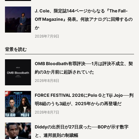
J. Cole、限定誌144ページからなる『The Fall-
Off Magazine』発表。何故アナログに回帰するの
か
2026年7月9日
背景を読む
OMB Bloodbath有罪評決──1月は評決不成立、契
約の3か月前に起訴されていた
2026年8月8日
FORCE FESTIVAL 2026にPolo GとTiji Jojo──判
明8組のうち3組が、2025年からの再登場だ
2026年8月7日
Diddyの出所日が27日戻った──BOPが示す数字
と、連邦規則の制裁幅