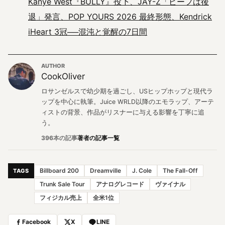
Kanye West『BULLY』投下、JAY-Z「ビーフは後
退」発言、POP YOURS 2026 最終形態、Kendrick
iHeart 3冠──混沌と覚醒の7日間
AUTHOR
CookOliver
ロサンゼルスで幼少期を過ごし、USヒップホップと現代ラ
ップを中心に執筆。Juice WRLD以降のエモラップ、アーテ
ィストの背景、作品がリスナーに与える影響を丁寧に追
う。
396本の記事
著者の記事一覧
Billboard 200
Dreamville
J. Cole
The Fall-Off
TAGS
Trunk Sale Tour
アナログレコード
ヴァイナル
フィジカル売上
全米1位
Facebook
X
LINE