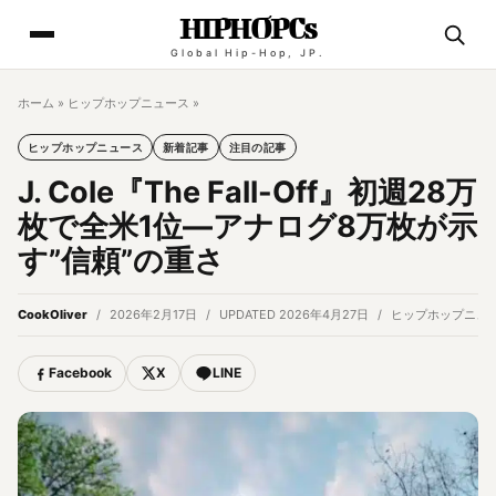
HIPHOPCs
Global Hip-Hop, JP.
ホーム
»
ヒップホップニュース
»
ヒップホップニュース
新着記事
注目の記事
J. Cole『The Fall-Off』初週28万
枚で全米1位―アナログ8万枚が示
す”信頼”の重さ
CookOliver
2026年2月17日
UPDATED 2026年4月27日
ヒップホップニュ
Facebook
X
LINE