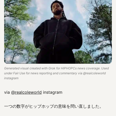
Generated visual created with Grok for HIPHOPCs news coverage. Used
under Fair Use for news reporting and commentary via @realcoleworld
instagram
via
@realcoleworld
instagram
一つの数字がヒップホップの意味を問い直しました。