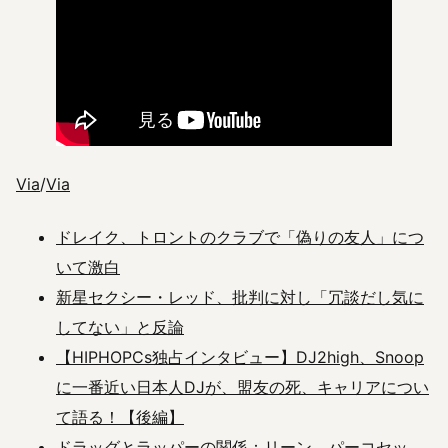
Via
/
Via
ドレイク、トロントのクラブで「偽りの友人」につ
いて激白
新星セクシー・レッド、批判に対し「冗談だし気に
してない」と反論
【HIPHOPCs独占インタビュー】DJ2high、Snoop
に一番近い日本人DJが、盟友の死、キャリアについ
て語る！【後編】
ドラッグとラッパーの関係：リーン、パーコセッ