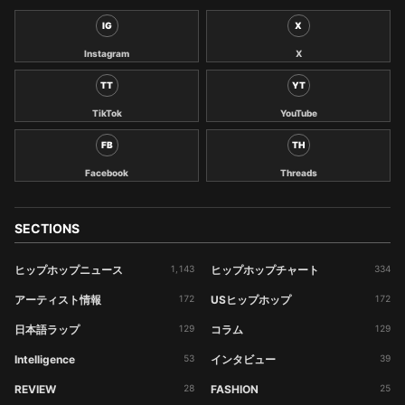
IG
X
Instagram
X
TT
YT
TikTok
YouTube
FB
TH
Facebook
Threads
SECTIONS
ヒップホップニュース
1,143
ヒップホップチャート
334
アーティスト情報
172
USヒップホップ
172
日本語ラップ
129
コラム
129
Intelligence
53
インタビュー
39
REVIEW
28
FASHION
25