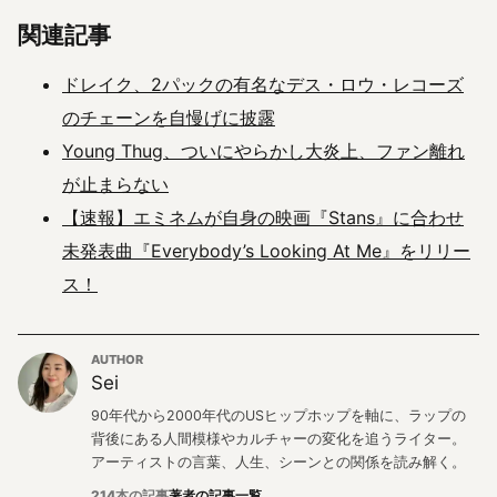
関連記事
ドレイク、2パックの有名なデス・ロウ・レコーズ
のチェーンを自慢げに披露
Young Thug、ついにやらかし大炎上、ファン離れ
が止まらない
【速報】エミネムが自身の映画『Stans』に合わせ
未発表曲『Everybody’s Looking At Me』をリリー
ス！
AUTHOR
Sei
90年代から2000年代のUSヒップホップを軸に、ラップの
背後にある人間模様やカルチャーの変化を追うライター。
アーティストの言葉、人生、シーンとの関係を読み解く。
214本の記事
著者の記事一覧