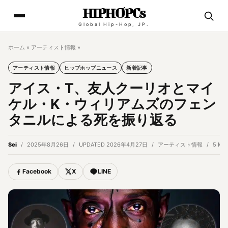
HIPHOPCs
Global Hip-Hop, JP.
ホーム
»
アーティスト情報
»
アーティスト情報
ヒップホップニュース
新着記事
アイス・T、友人クーリオとマイ
ケル・K・ウィリアムズのフェン
タニルによる死を振り返る
Sei
2025年8月26日
UPDATED 2026年4月27日
アーティスト情報
5 MI
Facebook
X
LINE