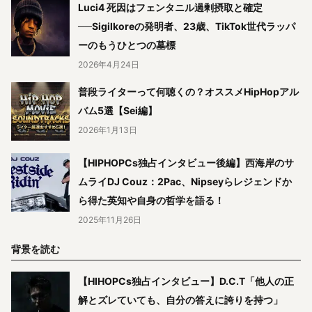
Luci4 死因はフェンタニル過剰摂取と確定
──Sigilkoreの発明者、23歳、TikTok世代ラッパ
ーのもうひとつの墓標
2026年4月24日
普段ライターって何聴くの？オススメHipHopアル
バム5選【Sei編】
2026年1月13日
【HIPHOPCs独占インタビュー後編】西海岸のサ
ムライDJ Couz：2Pac、Nipseyらレジェンドか
ら得た英知や自身の哲学を語る！
2025年11月26日
背景を読む
【HIHOPCs独占インタビュー】D.C.T「他人の正
解とズレていても、自分の答えに誇りを持つ」