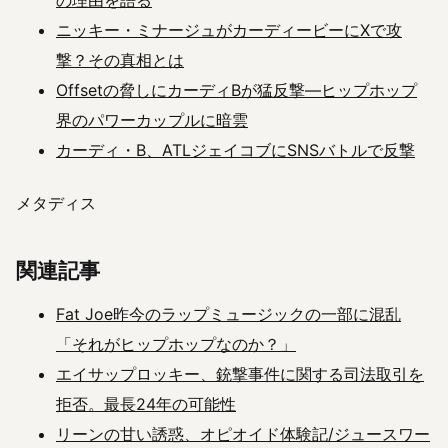
ニッキー・ミナージュがカーディービーにXで攻
撃？その真相とは
Offsetの脅しにカーディBが猛反撃—ヒップホップ
界のパワーカップルに暗雲
カーディ・B、ATLジェイコブにSNSバトルで反撃
メタディス
関連記事
Fat Joe昨今のラップミュージックの一部に混乱
「それがヒップホップなのか？」
エイサップロッキー、銃撃事件に関する司法取引を
拒否。最長24年の可能性
リーンの甘い誘惑、オピオイド体験記/ジュースワー