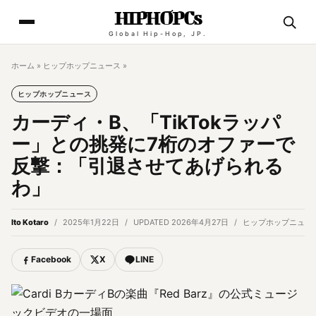
HIPHOPCs
Global Hip-Hop, JP.
ホーム
»
ヒップホップニュース
»
ヒップホップニュース
カーディ・B、「TikTokラッパ
ー」との挑発に7桁のオファーで
反撃：「引退させてあげられる
わ」
Ito Kotaro
2025年1月22日
UPDATED 2026年4月27日
ヒップホップニュー
Facebook
X
LINE