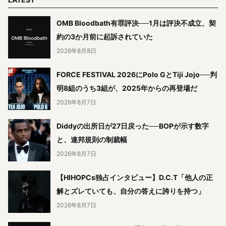
OMB Bloodbath有罪評決──1月は評決不成立、契
約の3か月前に起訴されていた
2026年8月8日
FORCE FESTIVAL 2026にPolo GとTiji Jojo──判
明8組のうち3組が、2025年からの再登場だ
2026年8月7日
Diddyの出所日が27日戻った──BOPが示す数字
と、連邦規則の制裁幅
2026年8月7日
【HIHOPCs独占インタビュー】D.C.T「他人の正
解とズレていても、自分の答えに誇りを持つ」
2026年8月7日