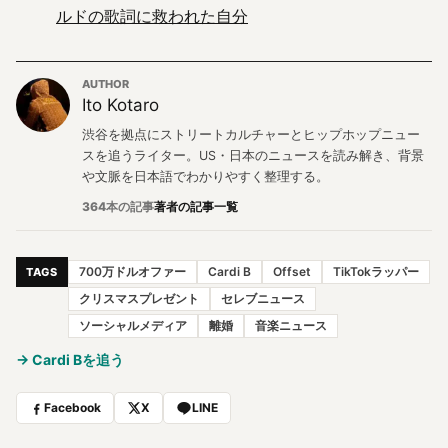
ルドの歌詞に救われた自分
AUTHOR
Ito Kotaro
渋谷を拠点にストリートカルチャーとヒップホップニュー
スを追うライター。US・日本のニュースを読み解き、背景
や文脈を日本語でわかりやすく整理する。
364本の記事
著者の記事一覧
700万ドルオファー
Cardi B
Offset
TikTokラッパー
TAGS
クリスマスプレゼント
セレブニュース
ソーシャルメディア
離婚
音楽ニュース
→ Cardi Bを追う
Facebook
X
LINE