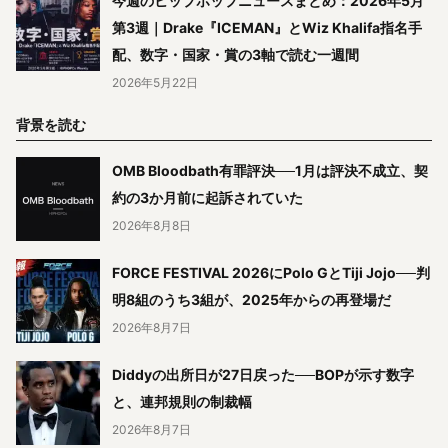
今週のヒップホップニュースまとめ：2026年5月
第3週｜Drake『ICEMAN』とWiz Khalifa指名手
配、数字・国家・賞の3軸で読む一週間
2026年5月22日
背景を読む
OMB Bloodbath有罪評決──1月は評決不成立、契
約の3か月前に起訴されていた
2026年8月8日
FORCE FESTIVAL 2026にPolo GとTiji Jojo──判
明8組のうち3組が、2025年からの再登場だ
2026年8月7日
Diddyの出所日が27日戻った──BOPが示す数字
と、連邦規則の制裁幅
2026年8月7日