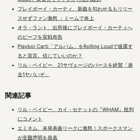
プレイボーイ・カーティ、新曲を匂わせるもリリー
スせずファン激怒 ：ミームで炎上
オラ・ラント、出所後にプレイボーイ・カーティへ
のビーフを宣戦布告
Playboi Carti「アルバム」をRolling Loudで披露す
ると宣言。信じていいのか？
リル・ベイビー、21サヴェージのバースを絶賛「過
去1ヤバいぞ」
関連記事
リル・ベイビー、カイ・セナットの『WHAM』批判
にコメント
エミネム、未発表曲リークに激怒！スポークスマン
が非難声明を発表