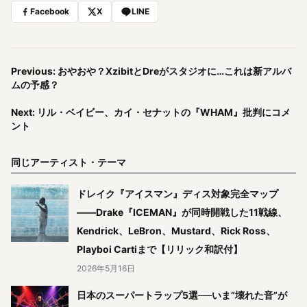
Facebook
X
LINE
Previous: おやおや？XzibitとDreがスタジオに…これは新アルバ
ムの予感？
Next: リル・ベイビー、カイ・セナットの『WHAM』批判にコメ
ント
同じアーティスト・テーマ
ドレイク『アイスマン』ディス対象完全マップ
——Drake『ICEMAN』が同時開戦した11戦線、
Kendrick、LeBron、Mustard、Rick Ross、
Playboi Cartiまで【リリック和訳付】
2026年5月16日
日本のスーパートラップ5選──いま”壊れた音”が