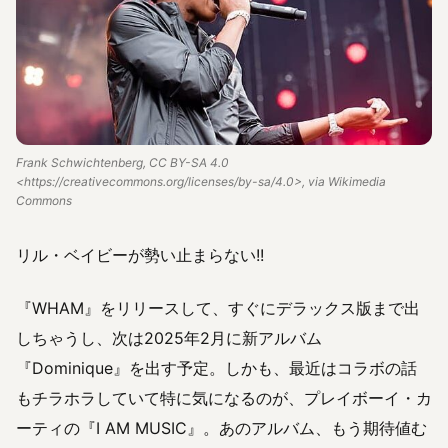
Frank Schwichtenberg, CC BY-SA 4.0
<https://creativecommons.org/licenses/by-sa/4.0>, via Wikimedia
Commons
リル・ベイビーが勢い止まらない!!
『WHAM』をリリースして、すぐにデラックス版まで出
しちゃうし、次は2025年2月に新アルバム
『Dominique』を出す予定。しかも、最近はコラボの話
もチラホラしていて特に気になるのが、プレイボーイ・カ
ーティの『I AM MUSIC』。あのアルバム、もう期待値む