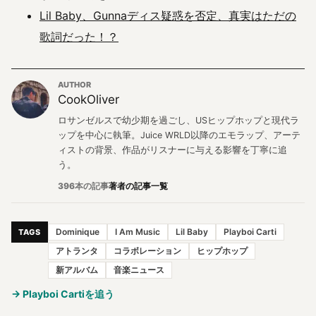
Lil Baby、Gunnaディス疑惑を否定、真実はただの
歌詞だった！？
AUTHOR
CookOliver
ロサンゼルスで幼少期を過ごし、USヒップホップと現代ラ
ップを中心に執筆。Juice WRLD以降のエモラップ、アーテ
ィストの背景、作品がリスナーに与える影響を丁寧に追
う。
396本の記事
著者の記事一覧
Dominique
I Am Music
Lil Baby
Playboi Carti
TAGS
アトランタ
コラボレーション
ヒップホップ
新アルバム
音楽ニュース
→ Playboi Cartiを追う