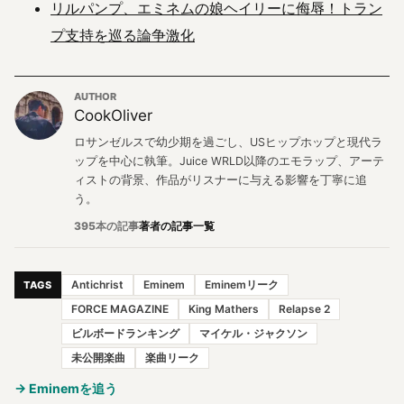
リルパンプ、エミネムの娘ヘイリーに侮辱！トラン
プ支持を巡る論争激化
AUTHOR
CookOliver
ロサンゼルスで幼少期を過ごし、USヒップホップと現代ラ
ップを中心に執筆。Juice WRLD以降のエモラップ、アーテ
ィストの背景、作品がリスナーに与える影響を丁寧に追
う。
395本の記事
著者の記事一覧
Antichrist
Eminem
Eminemリーク
TAGS
FORCE MAGAZINE
King Mathers
Relapse 2
ビルボードランキング
マイケル・ジャクソン
未公開楽曲
楽曲リーク
→ Eminemを追う