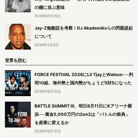
の棚に並ぶ意味
2026年6月16日
Jay-Z無敵説を考察！DJ Akademiksらの問題提起
について
2026年2月5日
背景を読む
FORCE FESTIVAL 2026にLil TjayとWatson──判
明10組、海外勢と国内勢がちょうど5対5になった
2026年8月10日
BATTLE SUMMIT III、明日8月11日にKアリーナ横
浜──賞金5,000万円の2on2は「バトルの祭典」
を産業に変えるか
2026年8月10日