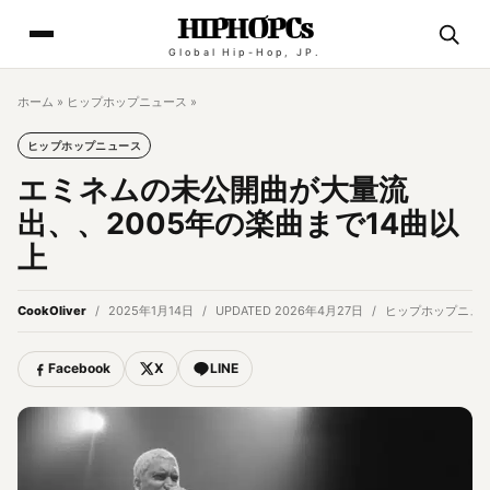
HIPHOPCs
Global Hip-Hop, JP.
ホーム
»
ヒップホップニュース
»
ヒップホップニュース
エミネムの未公開曲が大量流
出、、2005年の楽曲まで14曲以
上
CookOliver
2025年1月14日
UPDATED 2026年4月27日
ヒップホップニュ
Facebook
X
LINE