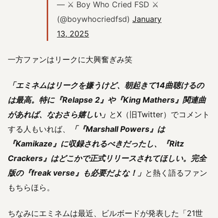
— ⚔️ Boy Who Cried FSD ⚔️
(@boywhocriedfsd)
January
13, 2025
一方ファンはリークに大興奮ぎみ笑
「エミネムはリークを嫌うけど、朝起きて14曲聴けるの
は最高。特に『Relapse 2』や『King Mathers』関連曲
があれば、なおさら嬉しい」
とX（旧Twitter）でコメント
する人もいれば、
「『Marshall Powers』は
『Kamikaze』に収録されるべきだったし、『Ritz
Crackers』はどこかで正式リリースされてほしい。完全
版の『freak verse』も必要だよな！」
と熱く語るファン
もちらほら。
ちなみにエミネムは最近、ビルボードが発表した「21世