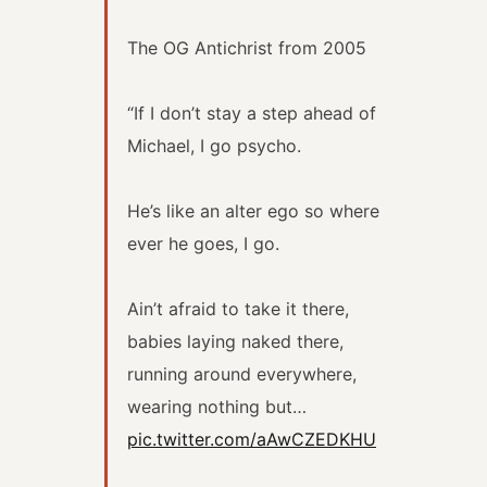
The OG Antichrist from 2005
“If I don’t stay a step ahead of
Michael, I go psycho.
He’s like an alter ego so where
ever he goes, I go.
Ain’t afraid to take it there,
babies laying naked there,
running around everywhere,
wearing nothing but…
pic.twitter.com/aAwCZEDKHU