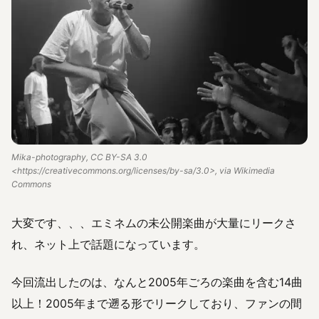
Mika-photography, CC BY-SA 3.0
<https://creativecommons.org/licenses/by-sa/3.0>, via Wikimedia
Commons
大変です、、、エミネムの未公開楽曲が大量にリークさ
れ、ネット上で話題になっています。
今回流出したのは、なんと2005年ごろの楽曲を含む14曲
以上！2005年まで遡る形でリークしており、ファンの間