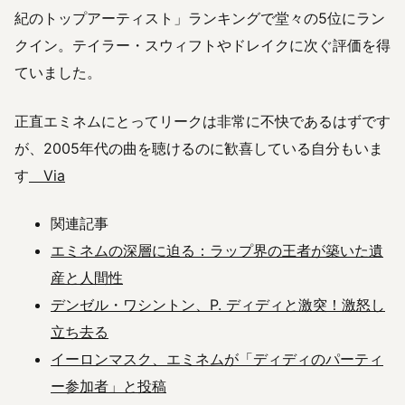
紀のトップアーティスト」ランキングで堂々の5位にラン
クイン。テイラー・スウィフトやドレイクに次ぐ評価を得
ていました。
正直エミネムにとってリークは非常に不快であるはずです
が、2005年代の曲を聴けるのに歓喜している自分もいま
す
Via
関連記事
エミネムの深層に迫る：ラップ界の王者が築いた遺
産と人間性
デンゼル・ワシントン、P. ディディと激突！激怒し
立ち去る
イーロンマスク、エミネムが「ディディのパーティ
ー参加者」と投稿