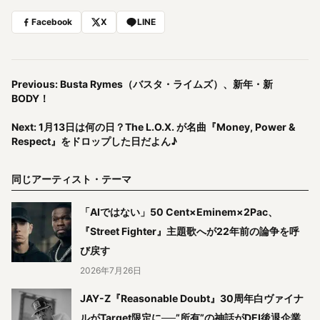
Facebook
X
LINE
Previous: Busta Rymes（バスタ・ライムズ）、新年・新
BODY！
Next: 1月13日は何の日？The L.O.X. が名曲『Money, Power &
Respect』をドロップした日だよん♪
同じアーティスト・テーマ
「AIではない」50 Cent×Eminem×2Pac、
『Street Fighter』主題歌へが22年前の論争を呼
び戻す
2026年7月26日
JAY-Z『Reasonable Doubt』30周年白ヴァイナ
ルがTarget限定に──”所有”の神話がDEI後退企業