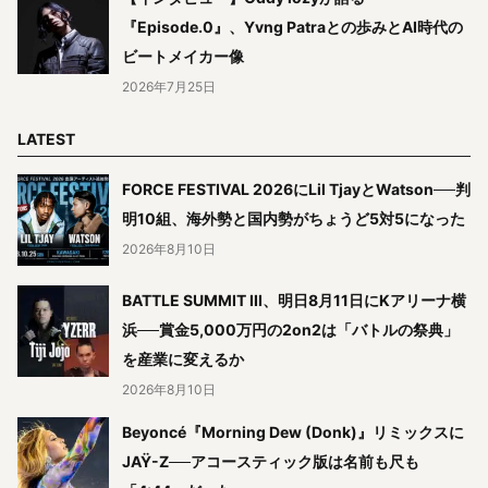
『Episode.0』、Yvng Patraとの歩みとAI時代の
ビートメイカー像
2026年7月25日
LATEST
FORCE FESTIVAL 2026にLil TjayとWatson──判
明10組、海外勢と国内勢がちょうど5対5になった
2026年8月10日
BATTLE SUMMIT III、明日8月11日にKアリーナ横
浜──賞金5,000万円の2on2は「バトルの祭典」
を産業に変えるか
2026年8月10日
Beyoncé『Morning Dew (Donk)』リミックスに
JAŸ-Z──アコースティック版は名前も尺も