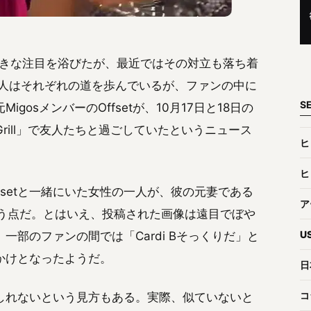
騒動で大きな注目を浴びたが、最近ではその対立も落ち着
、二人はそれぞれの道を歩んでいるが、ファンの中に
S
osメンバーのOffsetが、10月17日と18日の
r & Grill」で友人たちと過ごしていたというニュース
ヒ
ヒ
fsetと一緒にいた女性の一人が、彼の元妻である
ア
るという点だ。とはいえ、投稿された画像は遠目でぼや
U
部のファンの間では「Cardi Bそっくりだ」と
かけとなったようだ。
日
コ
しれないという見方もある。実際、似ていないと