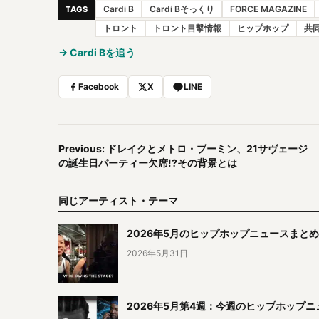
Cardi B
Cardi Bそっくり
FORCE MAGAZINE
TAGS
トロント
トロント目撃情報
ヒップホップ
共
→ Cardi Bを追う
Facebook
X
LINE
Previous: ドレイクとメトロ・ブーミン、21サヴェージ
の誕生日パーティー欠席!?その背景とは
同じアーティスト・テーマ
2026年5月のヒップホップニュースまとめ
2026年5月31日
2026年5月第4週：今週のヒップホップニュース