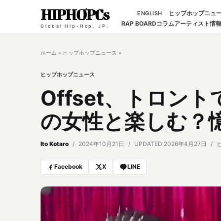
HIPHOPCs
ヒップホップニュ
ENGLISH
RAP BOARD
コラム
アーティスト情
Global Hip-Hop, JP.
ホーム
»
ヒップホップニュース
»
ヒップホップニュース
Offset、トロント
の女性と楽しむ？
Ito Kotaro
2024年10月21日
UPDATED 2026年4月27日
Facebook
X
LINE