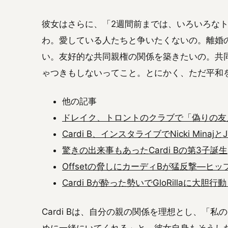
彼女はさらに、「2週間前までは、いろいろな
わ。愛している人たちと争いたくないの。離婚
い。友好的な共同親権の関係を築きたいの。共
ゃつきもしないってこと。とにかく、ただ平和
他の記事
ドレイク、トロントのクラブで「偽りの友
Cardi B、インスタライブでNicki Minaj
驚きの出来事もあったCardi Bの第3子誕生
Offsetの脅しにカーディBが猛反撃—ヒ
Cardi Bが酔った勢いでGloRillaに大胆
Cardi Bは、自分の親の関係を理想とし、「