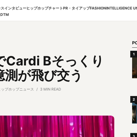
ース
インタビュー
ヒップホップチャート
PR・タイアップ
FASHION
INTELLIGENCE U
報
DTM
P
でCardi Bそっくり
憶測が飛び交う
ヒップホップニュース
3 MIN READ