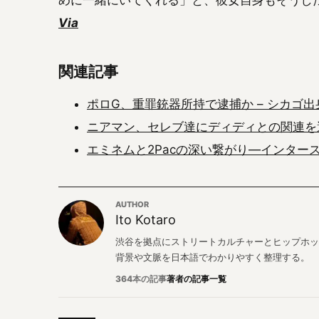
めに一緒にいてくれる」と、彼女自身もそうし
Via
関連記事
ポロG、重罪銃器所持で逮捕か – シカゴ
ニアマン、セレブ達にディディとの関連を
エミネムと2Pacの深い繋がり―インター
AUTHOR
Ito Kotaro
渋谷を拠点にストリートカルチャーとヒップホッ
背景や文脈を日本語でわかりやすく整理する。
364本の記事
著者の記事一覧