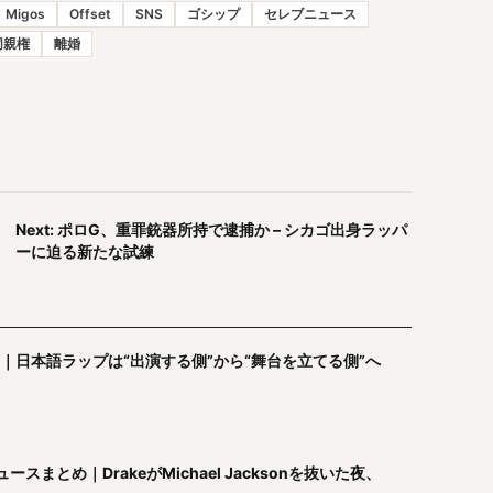
Migos
Offset
SNS
ゴシップ
セレブニュース
同親権
離婚
Next: ポロG、重罪銃器所持で逮捕か – シカゴ出身ラッパ
ーに迫る新たな試練
｜日本語ラップは“出演する側”から“舞台を立てる側”へ
まとめ｜DrakeがMichael Jacksonを抜いた夜、