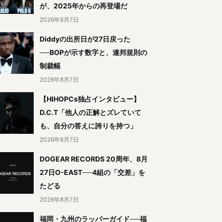
が、2025年からの再登場だ
2026年8月7日
Diddyの出所日が27日戻った
──BOPが示す数字と、連邦規則の
制裁幅
2026年8月7日
【HIHOPCs独占インタビュー】
D.C.T「他人の正解とズレていて
も、自分の答えに誇りを持つ」
2026年8月7日
DOGEAR RECORDS 20周年、8月
27日O-EAST──4組の「交差」を
たどる
2026年8月7日
福岡・九州のラッパーガイド──福