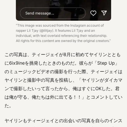
“This image was sourced from the Instagram account of
rapper Lil Tjay (@liltjay). It features Lil Tjay and an
individual, with text overlaid referencing their relationship.
All rights for this content are owned by the original creators.”
この写真は、ティージェイが8月に初めてヤイリンととも
に6ix9ineを挑発したときのものだ。彼らが「Step Up」
のミュージックビデオの撮影を行った際、ティージェイは
ヤイリンと撮影中の写真を投稿し、「ヤイリンがダイカマ
ンで撮影したいって言ったから、俺はすぐにOKした。君
は俺が守る、俺たちは外に出てる！！」とコメントしてい
た。
ヤイリンもティージェイとの出会いの写真を自らのインス