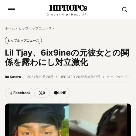
HIPHOPCs
Global Hip-Hop, JP.
ホーム
»
ヒップホップニュース
»
ヒップホップニュース
Lil Tjay、6ix9ineの元彼女との関
係を露わにし対立激化
Ito Kotaro
2024年10月20日
UPDATED 2026年4月27日
ヒップホップニュ
Facebook
X
LINE