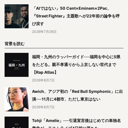
「AIではない」50 Cent×Eminem×2Pac、
『Street Fighter』主題歌へが22年前の論争を呼
び戻す
2026年7月26日
背景を読む
福岡・九州のラッパーガイド──福岡を中心に5県
をたどる。親不孝通りから上京しない世代まで
【Rap Atlas】
2026年8月7日
Awich、アジア初の「Red Bull Symphonic」に出
演──11月に4都市、ただし東京はない
2026年8月7日
Tohji「Amelie」──引退宣言後はじめての単独名