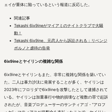
ェイが重体に陥っているという報道に反応した。
関連記事
Tekashi 6ix9ineがマイアミのナイトクラブで大騒
動！
Tekashi 6ix9ine、元恋人から訴訟される：リベンジ
ポルノと虐待の告発
6ix9ineとヤイリンの複雑な関係
6ix9ineとヤイリンもまた、非常に複雑な関係を築いてい
た。二人は暴力沙汰に発展することが多く、ヤイリンは
2023年にフロリダで6ix9ineを攻撃したとして逮捕されて
いる。ヤイリンは加重暴行や物的損壊など複数の罪で起訴
されたが、音楽プロデューサーのサンティアゴ・“アロフ
ォケ”・マティアスが保釈金を支払ったことで、ヤイリン