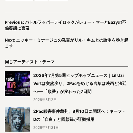
Previous: バトルラッパーテイロックがレミー・マーとEazyの不
倫疑惑に言及
Next: ニッキー・ミナージュの発言がリル・キムとの論争を巻き起
こす
同じアーティスト・テーマ
2026年7月第5週ヒップホップニュース｜Lil Uzi
Vertは突然戻り、2Pacをめぐる言葉は映画と法廷
へ──「順番」が変わった7日間
2026年8月2日
2Pac殺害事件裁判、8月10日に開廷へ：キーフ・
Dの「自白」と回顧録が証拠採用
2026年7月31日