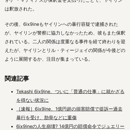
は釈放された。
その後、6ix9ineもヤイリンへの暴行容疑で逮捕された
が、ヤイリンが警察に協力しなかったため、彼もまた保釈
されている。二人の関係は度重なる事件を経て終わりを迎
えたが、ヤイリンとリル・ティージェイの関係が今後どの
ように展開するか、注目が集まっている。
関連記事
Tekashi 6ix9ine、ついに「普通の仕事」に就かざる
を得ない状況に
［速報］6ix9ine、1億円超の損害賠償で提訴ー過去
暴行を受け、肋骨などに重傷
6ix9ineの人生崩壊? 14億円の賠償命令でジュエリー