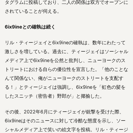
タグラムに投稿しており、二人の関係は双方でオープンに
されていることが伺える。
6ix9ineとの確執は続く
リル・ティージェイと6ix9ineの確執は、数年にわたって
激しさを増している。過去に、ティージェイはソーシャル
メディア上で6ix9ineを公然と批判し、ニューヨークのス
トリートにおける自らの優位性を宣言した。「他のことな
んて関係ない、俺がニューヨークのストリートを支配す
る！」とティージェイは強調し、6ix9ineを「虹色の髪を
したスニッチ（密告者）野郎が」と揶揄した。
その後、2022年6月にティージェイが銃撃を受けた際、
6ix9ineはそのニュースに対して冷酷な態度を示し、ソー
シャルメディア上で笑いの絵文字を投稿。リル・ティージ