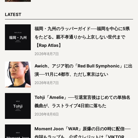
LATEST
福岡・九州のラッパーガイド──福岡を中心に5県
をたどる。親不孝通りから上京しない世代まで
【Rap Atlas】
2026年8月7日
Awich、アジア初の「Red Bull Symphonic」に出
演──11月に4都市、ただし東京はない
2026年8月7日
Tohji「Amelie」──引退宣言後はじめての単独名
義曲が、ラストライブ4日前に落ちた
2026年8月6日
Moment Joon「WAR」原爆の日の0時に配信──
作詞もラップも、公式クレジットは「VIKTOR