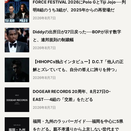
FORCE FESTIVAL 2026にPolo GとTiji Jojo──判
明8組のうち3組が、2025年からの再登場だ
2026年8月7日
Diddyの出所日が27日戻った──BOPが示す数字
と、連邦規則の制裁幅
2026年8月7日
【HIHOPCs独占インタビュー】D.C.T「他人の正
解とズレていても、自分の答えに誇りを持つ」
2026年8月7日
DOGEAR RECORDS 20周年、8月27日O-
EAST──4組の「交差」をたどる
2026年8月7日
福岡・九州のラッパーガイド──福岡を中心に5県
をたどる。親不孝通りから上京しない世代まで