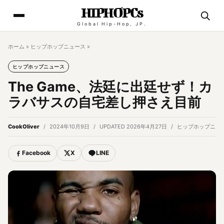
HIPHOPCs
Global Hip-Hop, JP.
ホーム
»
ヒップホップニュース
»
ヒップホップニュース
The Game、法廷に出廷せず！カ
ラバサスの自宅差し押さえ目前
CookOliver
2024年10月9日
UPDATED 2026年4月27日
ヒップホップニュ
Facebook
X
LINE