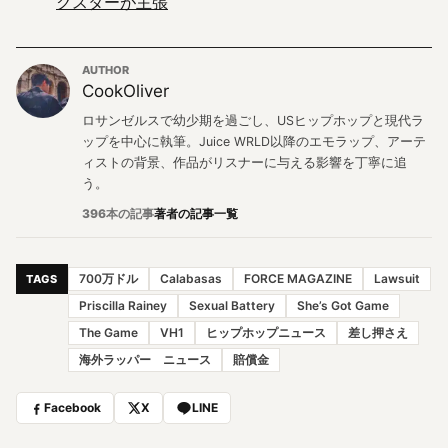
クスターが主張
AUTHOR
CookOliver
ロサンゼルスで幼少期を過ごし、USヒップホップと現代ラ
ップを中心に執筆。Juice WRLD以降のエモラップ、アーテ
ィストの背景、作品がリスナーに与える影響を丁寧に追
う。
396本の記事
著者の記事一覧
700万ドル
Calabasas
FORCE MAGAZINE
Lawsuit
TAGS
Priscilla Rainey
Sexual Battery
She’s Got Game
The Game
VH1
ヒップホップニュース
差し押さえ
海外ラッパー ニュース
賠償金
Facebook
X
LINE