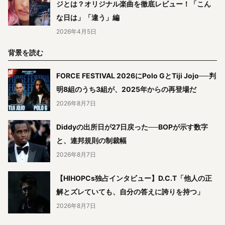
ジとは？オリジナル楽曲を徹底レビュー！「こん
な日は」「違う」編
2026年4月5日
背景を読む
FORCE FESTIVAL 2026にPolo GとTiji Jojo──判
明8組のうち3組が、2025年からの再登場だ
2026年8月7日
Diddyの出所日が27日戻った──BOPが示す数字
と、連邦規則の制裁幅
2026年8月7日
【HIHOPCs独占インタビュー】D.C.T「他人の正
解とズレていても、自分の答えに誇りを持つ」
2026年8月7日