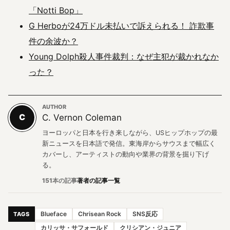
「Notti Bop」
G Herboが24万ドル未払いで訴えられる！ 詐欺事
件の余波か？
Young Dolph殺人事件裁判：なぜ主犯が裁かれなか
った？
AUTHOR
C
C. Vernon Coleman
ヨーロッパと日本を行き来しながら、USヒップホップの最
新ニュースを日本語で発信。東海岸からサウスまで幅広く
カバーし、アーティストの動向や業界の背景を掘り下げ
る。
151本の記事
著者の記事一覧
Blueface
Chrisean Rock
SNS反応
TAGS
カリッサ・サフォールド
クリシアン・ジュニア