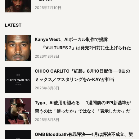
2026年7月10日
LATEST
Kanye West、AIボーカル制作で提訴
──『VULTURES 2』は発売2日前に仕上げられた
2026年8月8日
CHICO CARLITO『紅碧』8月10日配信──9曲の
ミックス／マスタリングをA-KAYが担当
2026年8月8日
Tyga、AI使用を認める──1週間前のIFPI新基準が
問うのは「使ったか」ではなく「表示したか」だ
2026年8月8日
OMB Bloodbath有罪評決──1月は評決不成立、契