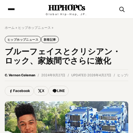
HIPHOPCs
Global Hip-Hop, JP.
ホーム
»
ヒップホップニュース
»
ヒップホップニュース
新着記事
ブルーフェイスとクリシアン・
ロック、家族間でさらに激化
C. Vernon Coleman
2024年9月27日
UPDATED 2026年4月27日
ヒップホ
Facebook
X
LINE