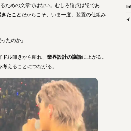
定するための文章ではない。むしろ論点は逆であ
In
起きたこと
だからこそ、いま一度、装置の仕組み
イ
だったのか」
イドル叩き
から離れ、
業界設計の議論
に上がる。
を考えることにつながる。