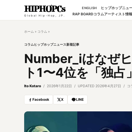
HIPHOPCs
ヒップホップニュ
ENGLISH
RAP BOARD
コラム
アーティスト情
Global Hip-Hop, JP.
ホーム
»
コラム
»
コラム
ヒップホップニュース
新着記事
Number_iはな
ト1〜4位を「独占
Ito Kotaro
2026年1月22日
UPDATED 2026年4月27日
コ
Facebook
X
LINE