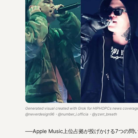
Generated visual created with Grok for HIPHOPCs news coverage.
@neverdesign96・@number_i.officia・@yzerr_breath
──Apple Music上位占拠が投げかける7