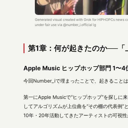
Generated visual created with Grok for HIPHOPCs news c
under fair use via @number_i.official ig
第1章：何が起きたのか──
Apple Music ヒップホップ部門 
今回Number_iで埋まったことで、起きること
第一にApple Musicで“ヒップホップ”を探し
してアルゴリズムが上位曲を“その棚の代表例”
10年・20年活動してきたアーティストの可視