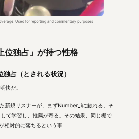
overage. Used for reporting and commentary purposes
「上位独占」が持つ性格
1〜4位独占（とされる状況）
は明快だ。
に来た新規リスナーが、まずNumber_iに触れる、そ
として学習し、推薦が寄る。その結果、同じ棚で
性が相対的に落ちるという事