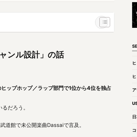
S
ャンル設計」の話
ヒ
ヒ
sicのヒップホップ／ラップ部門で1位から4位を独占
ア
U
いるだろう。
日
武道館で未公開楽曲Dassaiで言及。
コ