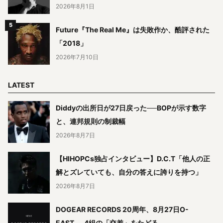
2026年8月1日
Future『The Real Me』は失敗作か、酷評された
「2018」
2026年7月10日
LATEST
Diddyの出所日が27日戻った──BOPが示す数字
と、連邦規則の制裁幅
2026年8月7日
【HIHOPCs独占インタビュー】D.C.T「他人の正
解とズレていても、自分の答えに誇りを持つ」
2026年8月7日
DOGEAR RECORDS 20周年、8月27日O-
EAST──4組の「交差」をたどる