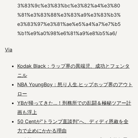
3%83%9c%e3%83%bc%e3%82%a4%e3%80
%81%e3%83%88%e3%83%a9%e3%83%b3%
e3%83%97%e3%81%ae%e5%a4%a7%e7%b5
%b1%e9%a0%98%e6%81%a9%e8%b5%a6/
Via
Kodak Black：ラップ界の異端児、成功とフェンタ
ニル
NBA YoungBoy：怒り人生,ヒップホップ界のアウト
ロー
YBが帰ってきた…！刑務所での乱闘＆極秘ツアー計
画も浮上
50 Centが“トランプ直談判”へ、ディディ恩赦を全
力で止めにかかる理由