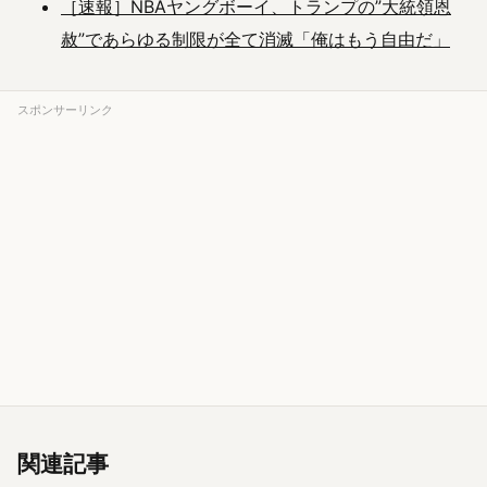
［速報］NBAヤングボーイ、トランプの”大統領恩
赦”であらゆる制限が全て消滅「俺はもう自由だ」
スポンサーリンク
関連記事