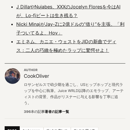
J DillaやNujabes、XXXのJocelyn Floresを今はAI
が、Lo-fiビートは生き残る？
Nicki MinajがJay-Zに2億ドルの“借り”を主張。「利
子ついてるよ、Hov」
エミネム、カニエ・ウェストをJIDの新曲でディ
ス：二人の巧緻を極めたラップに驚愕せよ！
AUTHOR
CookOliver
ロサンゼルスで幼少期を過ごし、USヒップホップと現代ラ
ップを中心に執筆。Juice WRLD以降のエモラップ、アーテ
ィストの背景、作品がリスナーに与える影響を丁寧に追
う。
396本の記事
著者の記事一覧