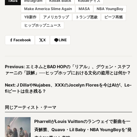
Instagram
Kodak Black
Kodakディス
TAGS
Make America Slime Again
MASA
NBA YoungBoy
YB新作
アメリカラップ
トランプ恩赦
ビーフ再燃
ヒップホップニュース
Facebook
X
LINE
Previous: エミネムとBAD HOPの「リアル」、グウェン・ステフ
ァーニの「誤解」──ヒップホップにおける文化の盗用とは何か？
Next: J DillaやNujabes、XXXのJocelyn Floresを今はAIが、Lo-
fiビートは生き残る？
同じアーティスト・テーマ
PharrellがLouis Vuittonのランウェイで新曲を一
斉解禁、Quavo・Lil Baby・NBA YoungBoyを“発