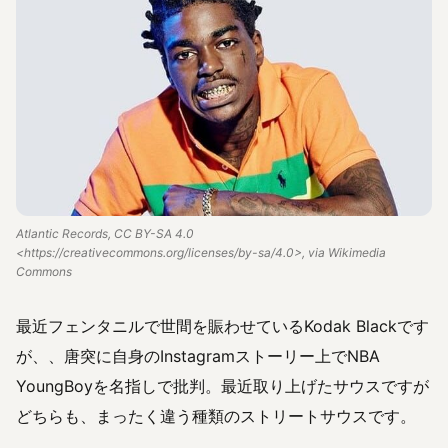
Atlantic Records, CC BY-SA 4.0
<https://creativecommons.org/licenses/by-sa/4.0>, via Wikimedia
Commons
最近フェンタニルで世間を賑わせているKodak Blackです
が、、唐突に自身のInstagramストーリー上でNBA
YoungBoyを名指しで批判。最近取り上げたサウスですが
どちらも、まったく違う種類のストリートサウスです。