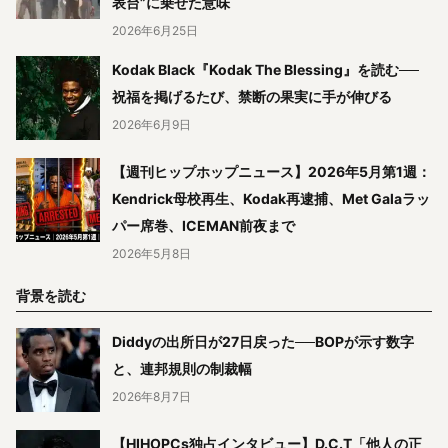
表台”に乗せた意味
2026年6月25日
Kodak Black『Kodak The Blessing』を読む──
祝福を掲げるたび、禁断の果実に手が伸びる
2026年6月9日
【週刊ヒップホップニュース】2026年5月第1週：
Kendrick母校再生、Kodak再逮捕、Met Galaラッ
パー席巻、ICEMAN前夜まで
2026年5月8日
背景を読む
Diddyの出所日が27日戻った──BOPが示す数字
と、連邦規則の制裁幅
2026年8月7日
【HIHOPCs独占インタビュー】D.C.T「他人の正