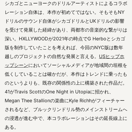
シカゴとニューヨークのドリルアーティストによるコラボ
レーション自体は、本作が初めてではない。そもそもNY
ドリルのサウンド自体がシカゴドリルとUKドリルの影響
を受けて発展した経緯があり、両都市の音楽的な繋がりは
深い。HXLLYWOODが2021年の時点でG Herboとシカゴ
版を制作していたことを考えれば、今回のNYC版は数年
越しのプロジェクトの自然な発展と言える。
USヒップホ
ップシーン
においてソーシャルメディアが地域間の垣根を
低くしていることは確かだが、本作はトレンドに乗ったも
のというよりも、既存の関係性の上に構築された作品だ。
41がTravis ScottのOne Night in Utopiaに招かれ、
Megan Thee Stallionの楽曲にKyle Richhがフィーチャー
されるなど、ブルックリンドリル勢のメインストリームへ
の浸透が進む中で、本コラボレーションはその延長線上に
ある。