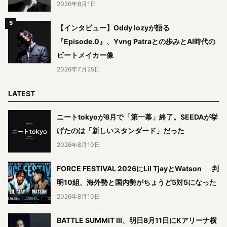
2026年8月1日
【インタビュー】Oddy lozyが語る
『Episode.0』、Yvng Patraとの歩みとAI時代の
ビートメイカー像
2026年7月25日
LATEST
ニートtokyoが8月で「第一幕」終了。SEEDAが挙
げたのは「新しいスタンダード」だった
2026年8月10日
FORCE FESTIVAL 2026にLil TjayとWatson──判
明10組、海外勢と国内勢がちょうど5対5になった
2026年8月10日
BATTLE SUMMIT III、明日8月11日にKアリーナ横