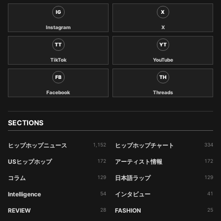
IG
X
Instagram
X
TT
YT
TikTok
YouTube
FB
TH
Facebook
Threads
SECTIONS
ヒップホップニュース
1,152
ヒップホップチャート
334
USヒップホップ
172
アーティスト情報
172
コラム
129
日本語ラップ
129
Intelligence
54
インタビュー
41
REVIEW
28
FASHION
25