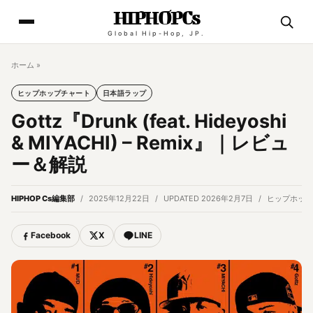
HIPHOPCs
Global Hip-Hop, JP.
ホーム
»
ヒップホップチャート
日本語ラップ
Gottz『Drunk (feat. Hideyoshi
& MIYACHI) – Remix』｜レビュ
ー＆解説
HIPHOP Cs編集部
2025年12月22日
UPDATED 2026年2月7日
ヒップホップ
Facebook
X
LINE