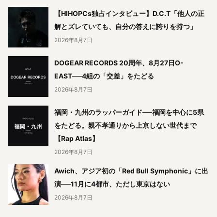
【HIHOPCs独占インタビュー】D.C.T「他人の正
解とズレていても、自分の答えに誇りを持つ」
2026年8月7日
DOGEAR RECORDS 20周年、8月27日O-
EAST──4組の「交差」をたどる
2026年8月7日
福岡・九州のラッパーガイド──福岡を中心に5県
をたどる。親不孝通りから上京しない世代まで
【Rap Atlas】
2026年8月7日
Awich、アジア初の「Red Bull Symphonic」に出
演──11月に4都市、ただし東京はない
2026年8月7日