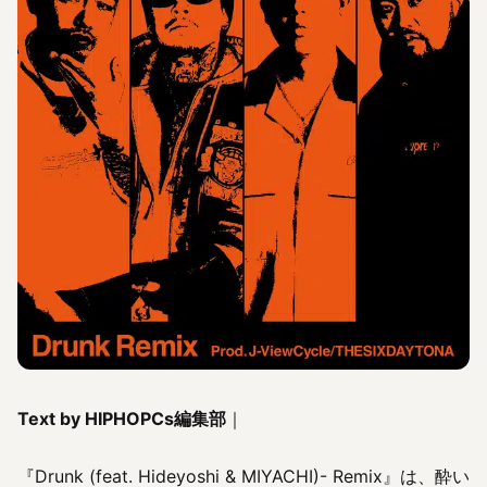
Text by HIPHOPCs編集部
｜
『Drunk (feat. Hideyoshi & MIYACHI)- Remix』は、酔い