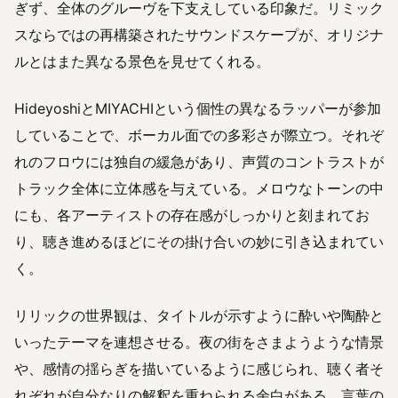
ぎず、全体のグルーヴを下支えしている印象だ。リミック
スならではの再構築されたサウンドスケープが、オリジナ
ルとはまた異なる景色を見せてくれる。
HideyoshiとMIYACHIという個性の異なるラッパーが参加
していることで、ボーカル面での多彩さが際立つ。それぞ
れのフロウには独自の緩急があり、声質のコントラストが
トラック全体に立体感を与えている。メロウなトーンの中
にも、各アーティストの存在感がしっかりと刻まれてお
り、聴き進めるほどにその掛け合いの妙に引き込まれてい
く。
リリックの世界観は、タイトルが示すように酔いや陶酔と
いったテーマを連想させる。夜の街をさまようような情景
や、感情の揺らぎを描いているように感じられ、聴く者そ
れぞれが自分なりの解釈を重ねられる余白がある。言葉の