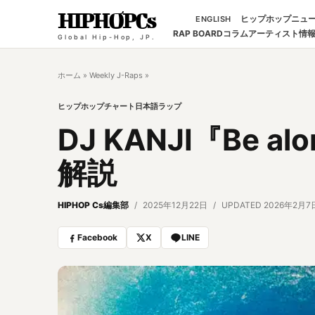
HIPHOPCs
ヒップホップニュ
ENGLISH
RAP BOARD
コラム
アーティスト情
Global Hip-Hop, JP.
ホーム
»
Weekly J-Raps
»
ヒップホップチャート
日本語ラップ
DJ KANJI『Be 
解説
HIPHOP Cs編集部
2025年12月22日
UPDATED 2026年2月7
Facebook
X
LINE