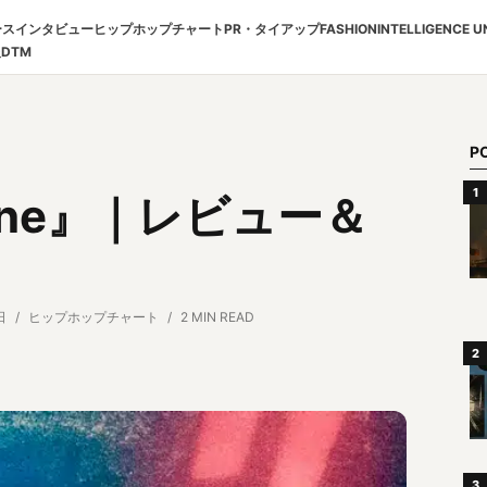
ース
インタビュー
ヒップホップチャート
PR・タイアップ
FASHION
INTELLIGENCE U
報
DTM
P
alone』｜レビュー＆
日
ヒップホップチャート
2 MIN READ