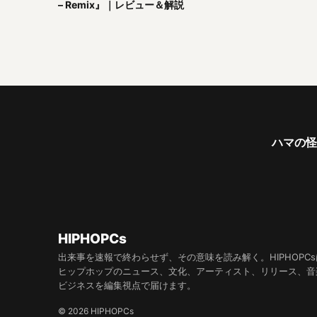
– Remix』｜レビュー＆解説
ハマの怪物
HIPHOPCs
出来事を速報で終わらせず、その意味を読み解く。HIPHOPCs
ヒップホップのニュース、文化、アーティスト、リリース、音
ビジネスを編集視点で届けます。
© 2026 HIPHOPCs