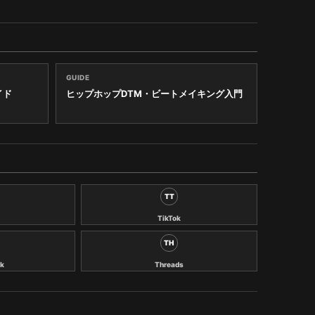
GUIDE
イド
ヒップホップDTM・ビートメイキング入門
TT
TikTok
TH
k
Threads