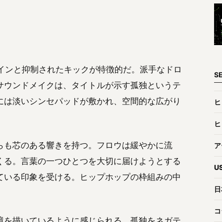
スラインと抑制されたキックが特徴的だ。派手なドロ
S
サウンドメイクは、タイトルが示す孤独というテ
には淡いシンセパッドが敷かれ、空間的な広がり
ヒ
ヒ
らも芯のある響きを持つ。フロウは緩やかに流
ア
くる。言葉の一つひとつを大切に届けようとする
U
ている印象を受ける。ヒップホップの枠組みの中
日
コ
境を描いているように感じられる。孤独をネガテ