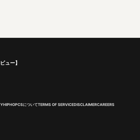
ンタビュー】
CY
HIPHOPCSについて
TERMS OF SERVICE
DISCLAIMER
CAREERS