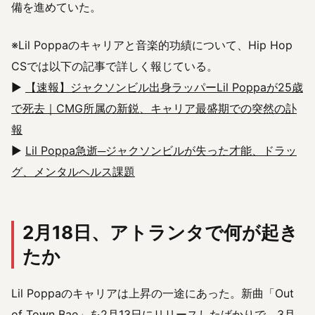
備を進めていた。
※Lil Poppaのキャリアと音楽的功績について、Hip Hop
CSでは以下の記事で詳しく報じている。
▶
【速報】ジャクソンビル出身ラッパーLil Poppaが25歳
で死去｜CMG所属の新鋭、キャリア最盛期での突然の訃
報
▶
Lil Poppa急逝─ジャクソンビルが失った才能、ドラッ
グ、メンタルヘルス課題
2月18日、アトランタで何が起き
たか
Lil Poppaのキャリアは上昇の一途にあった。新曲「Out
of Town Bae」を2月13日にリリースしたばかりで、3月