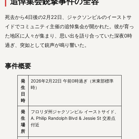
追悼集会銃撃事件の全容
死去から4日後の2月22日、ジャクソンビルのイーストサ
イドでコミュニティ主催の追悼集会が開かれた。彼が育っ
た地区に人々が集まり、思い出を語り合っていた深夜0時
過ぎ、突如として銃声が鳴り響いた。
事件概要
発
2026年2月22日 午前0時過ぎ（米東部標準
生
時）
日
時
発
フロリダ州ジャクソンビル イーストサイド、
生
A. Philip Randolph Blvd & Jessie St 交差点
場
付近
所