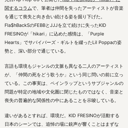
関するコラム
で、筆者は仲間を失ったアーティストが音楽
を通じて喪失と向き合い続ける姿を掘り下げた。
Fla$hBackSのFEBBとJJJを立て続けに失ったKID
FRESINOが「hikari」に込めた感情は、「Purple
Hearts」でサバイバーズ・ギルトを綴ったLil Poppaの姿
勢と、深い部分で通じている。
言語も環境もジャンルの文脈も異なる二人のアーティスト
が、「仲間の死をどう歌うか」という同じ問いの前に立っ
ている。この事実は、ペインラップというサブジャンルの
問題が特定の地域や文化圏に閉じたものではなく、音楽と
喪失の普遍的な関係性の中にあることを示唆している。
違いがあるとすれば、環境だ。KID FRESINOが活動する
日本のシーンでは、追悼の場に銃声が響くことはまずな