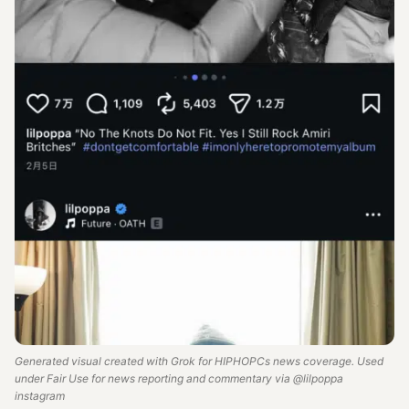
Generated visual created with Grok for HIPHOPCs news coverage. Used
under Fair Use for news reporting and commentary via @lilpoppa
instagram