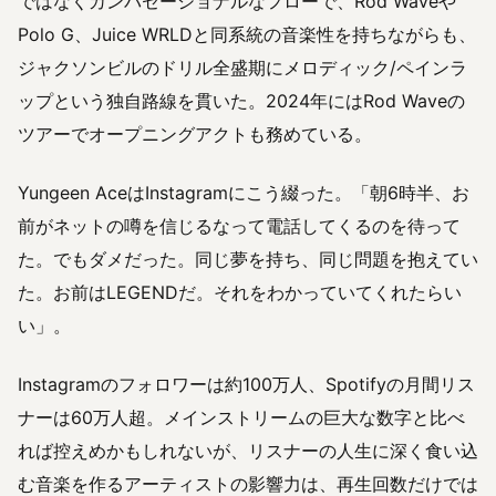
ではなくカンバセーショナルなフローで、Rod Waveや
Polo G、Juice WRLDと同系統の音楽性を持ちながらも、
ジャクソンビルのドリル全盛期にメロディック/ペインラ
ップという独自路線を貫いた。2024年にはRod Waveの
ツアーでオープニングアクトも務めている。
Yungeen AceはInstagramにこう綴った。「朝6時半、お
前がネットの噂を信じるなって電話してくるのを待って
た。でもダメだった。同じ夢を持ち、同じ問題を抱えてい
た。お前はLEGENDだ。それをわかっていてくれたらい
い」。
Instagramのフォロワーは約100万人、Spotifyの月間リス
ナーは60万人超。メインストリームの巨大な数字と比べ
れば控えめかもしれないが、リスナーの人生に深く食い込
む音楽を作るアーティストの影響力は、再生回数だけでは