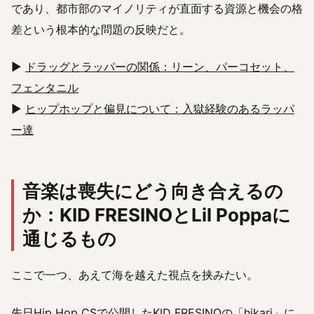
であり、都市部のマイノリティが直面する資源と機会の格
差という根本的な問題の反映だと。
▶
ドラッグとラッパーの関係：リーン、パーコセット、
フェンタニル
▶
ヒップホップと偏見について：入獄経験のあるラッパ
ー達
音楽は喪失にどう向き合えるの
か：KID FRESINOとLil Poppaに
通じるもの
ここで一つ、あえて海を越えた視点を挟みたい。
先日Hip Hop CSで公開した
KID FRESINOの「hikari」に