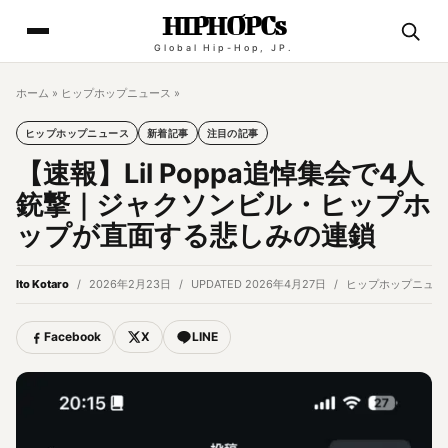
HIPHOPCs
Global Hip-Hop, JP.
ホーム
»
ヒップホップニュース
»
ヒップホップニュース
新着記事
注目の記事
【速報】Lil Poppa追悼集会で4人
銃撃｜ジャクソンビル・ヒップホ
ップが直面する悲しみの連鎖
Ito Kotaro
2026年2月23日
UPDATED 2026年4月27日
ヒップホップニュー
Facebook
X
LINE