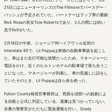
21日にはニューオーリンズのThe Fillmoreでバースデー・
バッシュが予定されていた。パートナーはラップ界の重鎮
Rick Rossの長女Toie Robertsであり、2人の間には幼い
息子Kofiがいた。
2月18日の午前、ジョージア州ヘイプヴィル近郊の
Interstate 85で、Lil Poppaは単独の自動車事故を起こし
た。車はまだ走行可能な状態だったため、マネージャーに
電話をかけ、近くのヒルトンホテルの駐車場で落ち合うこ
とになった。マネージャーが到着し、車の窓越しに話をし
ていたそのとき、Lil Poppaは自ら命を絶った。
Fulton County検視官事務所は、死因を頭部への銃創によ
る自殺と公式に判定している。遺書は見つかっていない。
非番の警察官がただちに緊急通報を行い、Grady