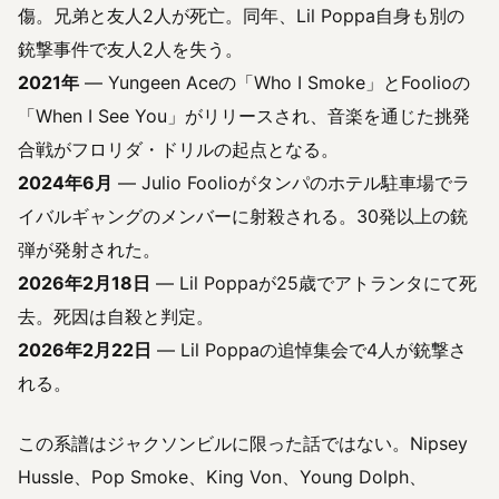
傷。兄弟と友人2人が死亡。同年、Lil Poppa自身も別の
銃撃事件で友人2人を失う。
2021年
― Yungeen Aceの「Who I Smoke」とFoolioの
「When I See You」がリリースされ、音楽を通じた挑発
合戦がフロリダ・ドリルの起点となる。
2024年6月
― Julio Foolioがタンパのホテル駐車場でラ
イバルギャングのメンバーに射殺される。30発以上の銃
弾が発射された。
2026年2月18日
― Lil Poppaが25歳でアトランタにて死
去。死因は自殺と判定。
2026年2月22日
― Lil Poppaの追悼集会で4人が銃撃さ
れる。
この系譜はジャクソンビルに限った話ではない。Nipsey
Hussle、Pop Smoke、King Von、Young Dolph、