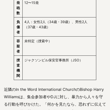
発
12〜15発
砲
数
負
4人：女性2人（34歳・39歳）、男性2人
傷
（37歳・43歳）
者
容
未特定（捜索中）
疑
者
捜
ジャクソンビル保安官事務所（JSO）
査
機
関
近隣のIn the Word International ChurchのBishop Harry
Williamsは、集会参加者やDJに対し、暴力から人々を守
る行動を呼びかけた。「何かを見たなら、恐れずに伝えて