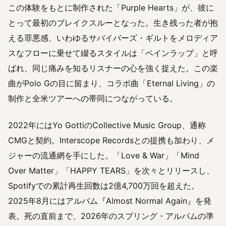
この体験をもとに制作された「Purple Hearts」が、彼に
とって最初のブレイクスルーとなった。生き残った者が抱
える罪悪感、いわゆるサバイバーズ・ギルトをメロディア
スなフローに乗せて綴るスタイルは「ペインラップ」と呼
ばれ、同じ痛みを知るリスナーの心を強く捉えた。この楽
曲がPolo Gの目に留まり、コラボ曲「Eternal Living」の
制作と全米ツアーへの帯同につながっている。
2022年にはYo GottiのCollective Music Group、通称
CMGと契約。Interscope Recordsとの提携も加わり、メ
ジャーの流通網を手にした。「Love & War」「Mind
Over Matter」「HAPPY TEARS」を次々とリリースし、
Spotifyでの累計再生回数は2億4,700万回を超えた。
2025年8月にはアルバム『Almost Normal Again』を発
表。死の直前まで、2026年のスプリング・アルバムの準