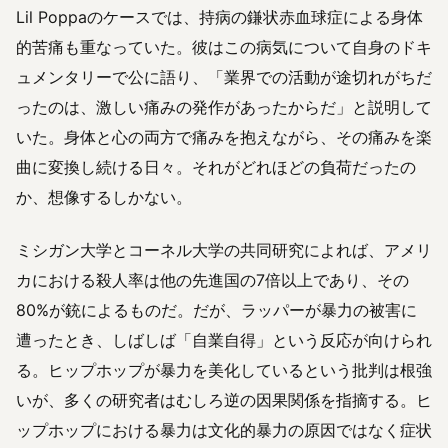
Lil Poppaのケースでは、持病の鎌状赤血球症による身体
的苦痛も重なっていた。彼はこの病気について自身のドキ
ュメンタリーで公に語り、「業界での活動が途切れがちだ
ったのは、激しい痛みの発作があったからだ」と説明して
いた。身体と心の両方で痛みを抱えながら、その痛みを楽
曲に変換し続ける日々。それがどれほどの負荷だったの
か、想像するしかない。
ミシガン大学とコーネル大学の共同研究によれば、アメリ
カにおける殺人率は他の先進国の7倍以上であり、その
80%が銃によるものだ。だが、ラッパーが暴力の被害に
遭ったとき、しばしば「自業自得」という反応が向けられ
る。ヒップホップが暴力を美化しているという批判は根強
いが、多くの研究者はむしろ逆の因果関係を指摘する。ヒ
ップホップにおける暴力は文化的暴力の原因ではなく症状