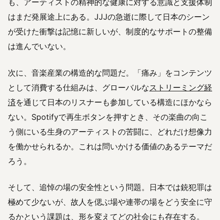
も、アーティストの精神的な健康に対する意識と支援体制
はまだ発展途上にある。JJJの急逝に際して日本のシーン
が受けた衝撃は記憶に新しいが、制度的なサポートの整備
は進んでいない。
次に、音楽産業の構造的な問題だ。「痛み」をコンテンツ
として消費する仕組みは、グローバルな
ストリーミング経
済
を通じて日本のリスナーも参加している構造にほかなら
ない。Spotifyで再生ボタンを押すとき、その楽曲の向こ
う側にいる生身のアーティストの苦闘に、どれだけ想像力
を働かせられるか。これは問いかける価値のあるテーマだ
ろう。
そして、追悼の場の安全性という問題。日本では銃犯罪は
極めて少ないが、故人を偲ぶ場や連帯の場をどう安全に守
るかという課題は、形を変えてどの社会にも存在する。