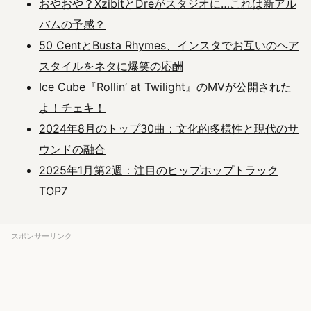
おやおや？XzibitとDreがスタジオに…これは新アル
バムの予感？
50 CentとBusta Rhymes、インスタでお互いのヘア
スタイルをネタに爆笑の応酬
Ice Cube『Rollin’ at Twilight』のMVが公開された
よ！チェキ！
2024年8月のトップ30曲：文化的多様性と現代のサ
ウンドの融合
2025年1月第2週：注目のヒップホップトラック
TOP7
スポンサーリンク