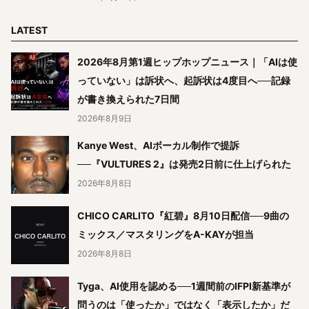
LATEST
2026年8月第1週ヒップホップニュース｜「AIは使
っていない」は訴状へ、起訴状は4度目へ──記録
が書き換えられた7日間
2026年8月9日
Kanye West、AIボーカル制作で提訴
──『VULTURES 2』は発売2日前に仕上げられた
2026年8月8日
CHICO CARLITO『紅碧』8月10日配信──9曲の
ミックス／マスタリングをA-KAYが担当
2026年8月8日
Tyga、AI使用を認める──1週間前のIFPI新基準が
問うのは「使ったか」ではなく「表示したか」だ