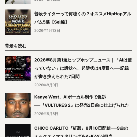
普段ライターって何聴くの？オススメHipHopアル
バム5選【Sei編】
2026年1月13日
背景を読む
2026年8月第1週ヒップホップニュース｜「AIは使
っていない」は訴状へ、起訴状は4度目へ──記録
が書き換えられた7日間
2026年8月9日
Kanye West、AIボーカル制作で提訴
──『VULTURES 2』は発売2日前に仕上げられた
2026年8月8日
CHICO CARLITO『紅碧』8月10日配信──9曲の
ミックス／マスタリングをA-KAYが担当