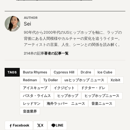
AUTHOR
Sei
90年代から2000年代のUSヒップホップを軸に、ラップの
背後にある人間模様やカルチャーの変化を追うライター。
アーティストの言葉、人生、シーンとの関係を読み解く。
214本の記事
著者の記事一覧
Busta Rhymes
Cypress Hill
Dr.dre
Ice Cube
TAGS
Redman
Ty Doller
usヒップホップ ニュース
Xzibit
アイスキューブ
イクジビット
ドクター・ドレ
バスタ・ライムス
ヒップホップ
ヒップホップニュース
レッドマン
海外ラッパー ニュース
音楽ニュース
音楽業界
Facebook
X
LINE