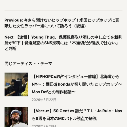
Previous: 今さら聞けないヒップホップ！米国ヒップホップに貢
献した女性ラッパー達について語ろう（後編）
Next: 【速報】Young Thug、保護観察取り消しの申し立てを裁判
所が却下｜脅迫疑惑のSNS投稿には「不適切だが違反ではない」
と判断
同じアーティスト・テーマ
【HIPHOPCs独占インタビュー前編】北海道から
NYへ：巨匠dj hondaが切り開いたヒップホップ〜
Mos Defとの制作秘話〜
2026年3月22日
【Verzuz】50 Cent vs 誰だ？T.I.・Ja Rule・Nas
ら6選を日本のMCバトル視点で解説
2026年2月28日