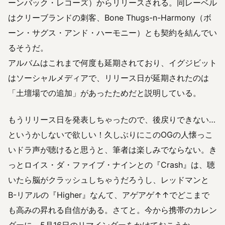
ーンバック・レコーズ）からリリースされる。同レーベル
はクリーブランドの刺客、Bone Thugs-n-Harmony（ボ
ーン・サグス・アンド・ハーモニー）とも契約を結んでい
るそうだ。
アルバムはこれまで何度も延期されており、イグジビット
はソーシャルメディアで、リリース日が延期されたのは
「土壇場での追加」があったためだと説明している。
もうリリース日を発表しちゃったので、後戻りできない…
というかしないで欲しい！久しぶりにこのOGの人懐っこ
いドラ声が聴けると思うと、筆者は楽しみでならない。き
っとロイス・ダ・ファイブ・ナインとの『Crash』は、聴
いたら脳がクラッシュしちゃうだろうし、レッドマンと
B-リアルの『Higher』なんて、アゲアゲ↑↑でどこまで
も高みの昇れる自信がある。さてと。今から携帯のカレン