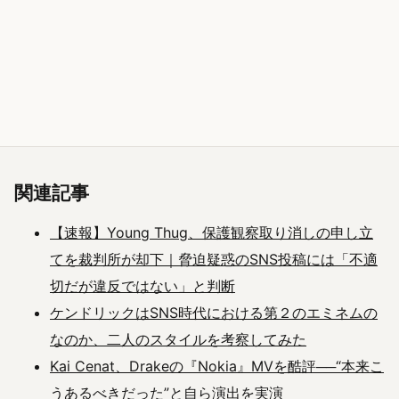
関連記事
【速報】Young Thug、保護観察取り消しの申し立
てを裁判所が却下｜脅迫疑惑のSNS投稿には「不適
切だが違反ではない」と判断
ケンドリックはSNS時代における第２のエミネムの
なのか、二人のスタイルを考察してみた
Kai Cenat、Drakeの『Nokia』MVを酷評──“本来こ
うあるべきだった”と自ら演出を実演