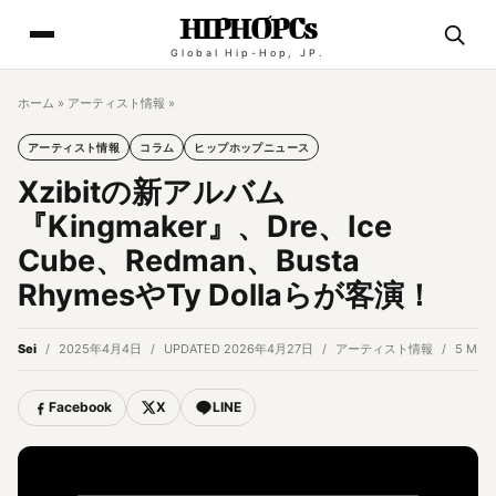
HIPHOPCs
Global Hip-Hop, JP.
ホーム
»
アーティスト情報
»
アーティスト情報
コラム
ヒップホップニュース
Xzibitの新アルバム
『Kingmaker』、Dre、Ice
Cube、Redman、Busta
RhymesやTy Dollaらが客演！
Sei
2025年4月4日
UPDATED 2026年4月27日
アーティスト情報
5 MIN
Facebook
X
LINE