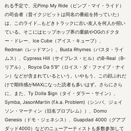
れる予定で、元Pimp My Ride（ピンプ・マイ・ライド）
の司会者（昔イクジビットは同名の番組を持っていた）
は、このライド…もどきトラックに古い友人を何人か招い
ている。そこにはヒップホップ界の重鎮やOGのドクタ
ー・ドレー、Ice Cube（アイス・キューブ）、
Redman（レッドマン）、Busta Rhymes（バスタ・ライ
ムス）、Cypress Hill（サイプレス・ヒル）のB-Real（B-
リアル）、Royce Da 5’9″（ロイス・ダ・ファイブ・ナイ
ン）などが含まれているという。いやもう、この顔ぶれだ
けで期待感がMAXになった読者も多いはず。さらにさら
に、また、Ty Dolla $ign（タイ・ダラー・サイン）、
Symba, JasonMartin (f.k.a. Problem)（シンバ、ジェイ
ソン・マーティン（旧名プロブレム））、Domo
Genesis（ドモ・ジェネシス）、Guapdad 4000（グアプ
ダッド4000）などのニューアーティストも多数参加して