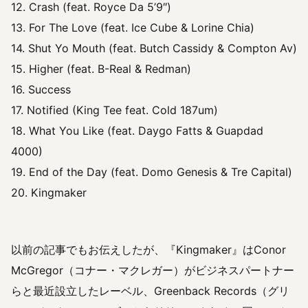
12. Crash (feat. Royce Da 5’9″)
13. For The Love (feat. Ice Cube & Lorine Chia)
14. Shut Yo Mouth (feat. Butch Cassidy & Compton Av)
15. Higher (feat. B-Real & Redman)
16. Success
17. Notified (King Tee feat. Cold 187um)
18. What You Like (feat. Daygo Fatts & Guapdad
4000)
19. End of the Day (feat. Domo Genesis & Tre Capital)
20. Kingmaker
以前の記事でもお伝えしたが、『Kingmaker』はConor
McGregor（コナー・マクレガー）がビジネスパートナー
らと最近設立したレーベル、Greenback Records（グリ