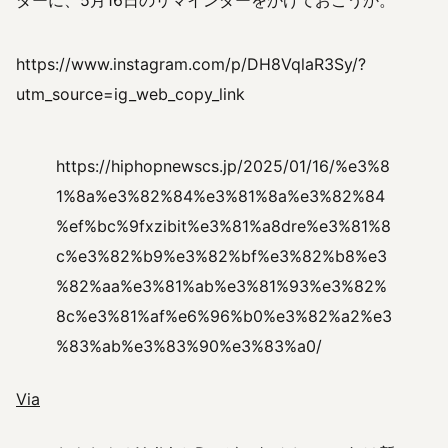
ダーに、5月16日のリマインダーをかけておこうか。
https://www.instagram.com/p/DH8VqlaR3Sy/?
utm_source=ig_web_copy_link
https://hiphopnewscs.jp/2025/01/16/%e3%8
1%8a%e3%82%84%e3%81%8a%e3%82%84
%ef%bc%9fxzibit%e3%81%a8dre%e3%81%8
c%e3%82%b9%e3%82%bf%e3%82%b8%e3
%82%aa%e3%81%ab%e3%81%93%e3%82%
8c%e3%81%af%e6%96%b0%e3%82%a2%e3
%83%ab%e3%83%90%e3%83%a0/
Via