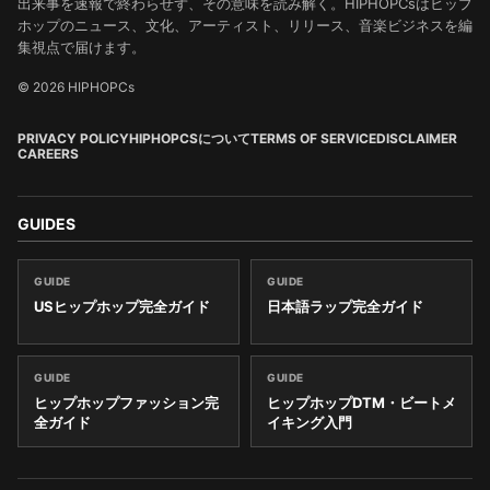
出来事を速報で終わらせず、その意味を読み解く。HIPHOPCsはヒップ
ホップのニュース、文化、アーティスト、リリース、音楽ビジネスを編
集視点で届けます。
© 2026 HIPHOPCs
PRIVACY POLICY
HIPHOPCSについて
TERMS OF SERVICE
DISCLAIMER
CAREERS
GUIDES
GUIDE
GUIDE
USヒップホップ完全ガイド
日本語ラップ完全ガイド
GUIDE
GUIDE
ヒップホップファッション完
ヒップホップDTM・ビートメ
全ガイド
イキング入門