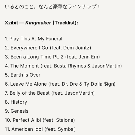
いるとのこと。なんと豪華なラインナップ！
Xzibit —
Kingmaker
(Tracklist):
1. Play This At My Funeral
2. Everywhere I Go (feat. Dem Jointz)
3. Been a Long Time Pt. 2 (feat. Jenn Em)
4. The Moment (feat. Busta Rhymes & JasonMartin)
5. Earth Is Over
6. Leave Me Alone (feat. Dr. Dre & Ty Dolla $ign)
7. Belly of the Beast (feat. JasonMartin)
8. History
9. Genesis
10. Perfect Alibi (feat. Stalone)
11. American Idol (feat. Symba）