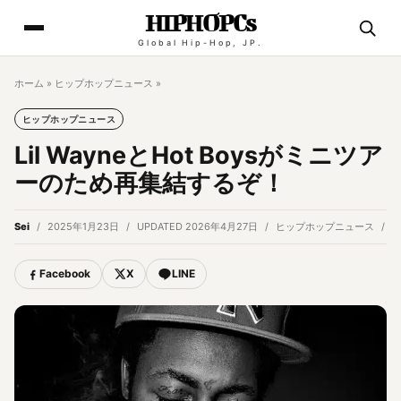
HIPHOPCs
Global Hip-Hop, JP.
ホーム
»
ヒップホップニュース
»
ヒップホップニュース
Lil WayneとHot Boysがミニツア
ーのため再集結するぞ！
Sei
2025年1月23日
UPDATED 2026年4月27日
ヒップホップニュース
5
Facebook
X
LINE