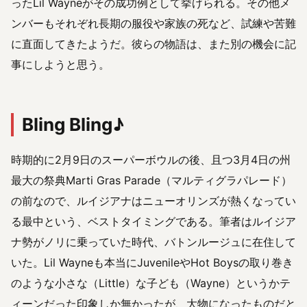
ったLil Wayneがその成功例として挙げられる。その他メ
ンバーもそれぞれ長期の服役や家族の死など、試練や苦難
に直面してきたようだ。彼らの物語は、また別の機会に記
事にしようと思う。
Bling Bling♪
時期的に2月9日のスーパーボウルの後、且つ3月4日の州
最大の祭典Marti Gras Parade（マルティグラパレード）
の前なので、ルイジアナはニューオリンズが熱くなってい
る最中という、ベストタイミングである。筆者はルイジア
ナ勢がノリに乗っていた時代、バトンルージュに在住して
いた。Lil Wayneも本当にJuvenileやHot Boysの取り巻き
のような小さな（Little）な子ども（Wayne）というかテ
ィーンだった印象しか無かったが、大物になったものだと