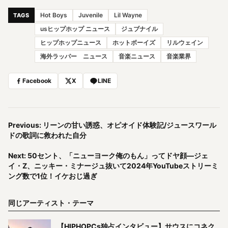
Hot Boys
Juvenile
Lil Wayne
TAGS
usヒップホップ ニュース
ジュブナイル
ヒップホップニュース
ホットボーイズ
リルウェイン
海外ラッパー ニュース
音楽ニュース
音楽業界
Facebook
X
LINE
Previous: リーンの甘い誘惑、オピオイド体験記/ジュースワール
ドの歌詞に救われた自分
Next: 50セント、「ニューヨーク俺のもん」ってドヤ顔—ジェ
イ・Z、ニッキー・ミナージュ抜いて2024年YouTubeストリーミ
ング数で1位！イケおじ過ぎ
同じアーティスト・テーマ
【HIPHOPCs独占インタビュー】サウスにコネク