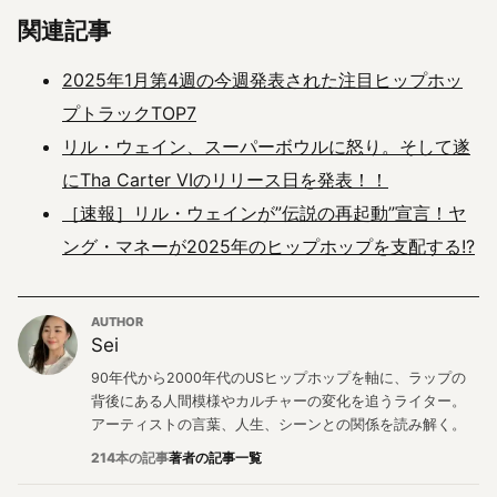
関連記事
2025年1月第4週の今週発表された注目ヒップホッ
プトラックTOP7
リル・ウェイン、スーパーボウルに怒り。そして遂
にTha Carter VIのリリース日を発表！！
［速報］リル・ウェインが”伝説の再起動”宣言！ヤ
ング・マネーが2025年のヒップホップを支配する!?
AUTHOR
Sei
90年代から2000年代のUSヒップホップを軸に、ラップの
背後にある人間模様やカルチャーの変化を追うライター。
アーティストの言葉、人生、シーンとの関係を読み解く。
214本の記事
著者の記事一覧