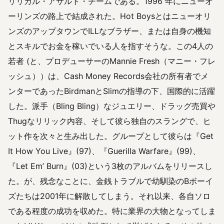
リリカル・アサルト・チームである。1996 年にニューオ
ーリンズの路上で結成された。Hot Boysとはニューオリ
ンズのアップタウンでILLなブラザー、または自身の機知
とスキルでお金を稼いでいる人を指すそうな。この4人の
若者 (と、プロデューサーのMannie Fresh（マニー・フレ
ッシュ））は、Cash Money Records会社の所有者でメ
ンターであったBirdmanとSlimの指導の下、国際的に活躍
した。派手（Bling Bling）なジュエリー、ドラッグ売買や
Thugなリリック内容、そして彼ら独自のスラングで、ヒ
ット作を次々と生み出した。グループとして彼らは『Get
It How You Live』(97)、『Guerilla Warfare』(99)、
『Let Em’ Burn』(03)という3枚のアルバムをリリースし
た。が、残念なことに、金銭トラブルで幼馴染のBボーイ
ズたちは2001年に解散してしまう。それ以来、各自ソロ
である程度の成功を収めた。特に業界の大物となってしま