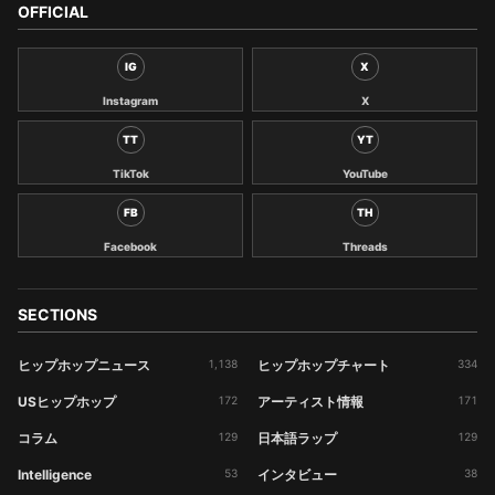
OFFICIAL
IG
X
Instagram
X
TT
YT
TikTok
YouTube
FB
TH
Facebook
Threads
SECTIONS
ヒップホップニュース
1,138
ヒップホップチャート
334
USヒップホップ
172
アーティスト情報
171
コラム
129
日本語ラップ
129
Intelligence
53
インタビュー
38