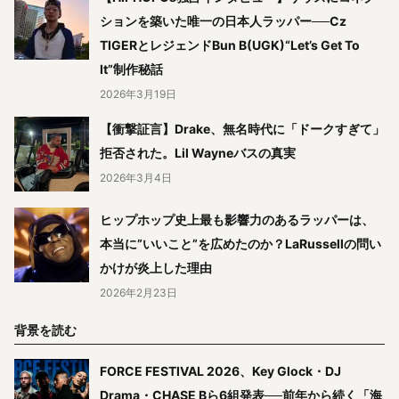
ションを築いた唯一の日本人ラッパー──Cz
TIGERとレジェンドBun B(UGK)“Let’s Get To
It”制作秘話
2026年3月19日
【衝撃証言】Drake、無名時代に「ドークすぎて」
拒否された。Lil Wayneバスの真実
2026年3月4日
ヒップホップ史上最も影響力のあるラッパーは、
本当に”いいこと”を広めたのか？LaRussellの問い
かけが炎上した理由
2026年2月23日
背景を読む
FORCE FESTIVAL 2026、Key Glock・DJ
Drama・CHASE Bら6組発表──前年から続く「海